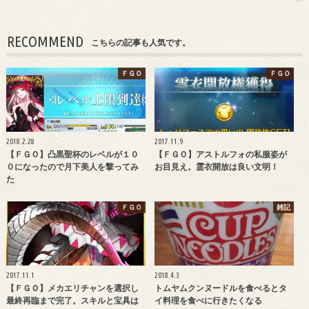
RECOMMEND
こちらの記事も人気です。
ＦＧＯ
ＦＧＯ
2018.2.28
2017.11.9
【ＦＧＯ】凸黒聖杯のレベルが１０
【ＦＧＯ】アストルフォの私服姿が
０になったので月下美人を撃ってみ
お目見え。霊衣開放は良い文明！
た
ＦＧＯ
雑記
2017.11.1
2018.4.3
【ＦＧＯ】メカエリチャンを選択し
トムヤムクンヌードルを食べるとタ
最終再臨まで完了。スキルと宝具は
イ料理を食べに行きたくなる