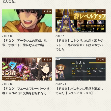
どんなも…
ＦＧＯ
ＦＧＯ
2018.7.16
2018.1.5
【ＦＧＯ】アーラシュの育成、礼
【ＦＧＯ】ニトクリスの絆礼装をゲ
装、サポート、聖杯なんかの話
ット！正月の福袋ガチャはスカサハ
でした
ＦＧＯ
ＦＧＯ
2018.2.16
2020.5.20
【ＦＧＯ】フエールフレーバーと各
【ＦＧＯ】バニヤンに聖杯を追加し
種チョコのＱＰ交換をお忘れなく！
てみた【レベル７０→８０】