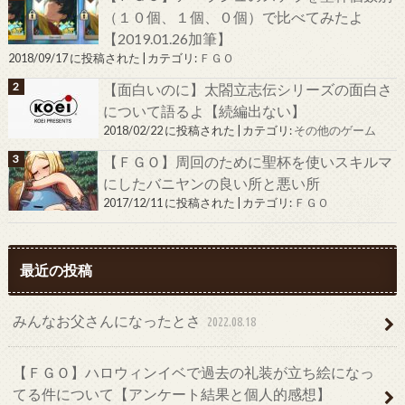
（１０個、１個、０個）で比べてみたよ
【2019.01.26加筆】
2018/09/17 に投稿された
|
カテゴリ:
ＦＧＯ
【面白いのに】太閤立志伝シリーズの面白さ
について語るよ【続編出ない】
2018/02/22 に投稿された
|
カテゴリ:
その他のゲーム
【ＦＧＯ】周回のために聖杯を使いスキルマ
にしたバニヤンの良い所と悪い所
2017/12/11 に投稿された
|
カテゴリ:
ＦＧＯ
最近の投稿
みんなお父さんになったとさ
2022.08.18
【ＦＧＯ】ハロウィンイベで過去の礼装が立ち絵になっ
てる件について【アンケート結果と個人的感想】