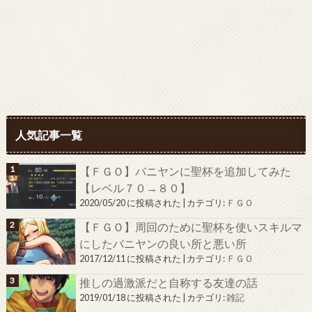
人気記事一覧
【ＦＧＯ】バニヤンに聖杯を追加してみた
【レベル７０→８０】
2020/05/20 に投稿された
|
カテゴリ:
ＦＧＯ
【ＦＧＯ】周回のために聖杯を使いスキルマ
にしたバニヤンの良い所と悪い所
2017/12/11 に投稿された
|
カテゴリ:
ＦＧＯ
推しの過激派だと自称する友達の話
2019/01/18 に投稿された
|
カテゴリ:
雑記