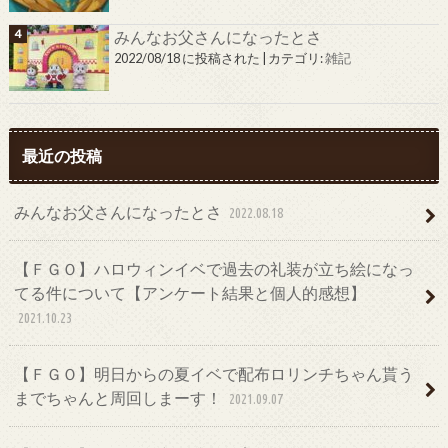
みんなお父さんになったとさ
2022/08/18 に投稿された
|
カテゴリ:
雑記
最近の投稿
みんなお父さんになったとさ
2022.08.18
【ＦＧＯ】ハロウィンイベで過去の礼装が立ち絵になっ
てる件について【アンケート結果と個人的感想】
2021.10.23
【ＦＧＯ】明日からの夏イベで配布ロリンチちゃん貰う
までちゃんと周回しまーす！
2021.09.07