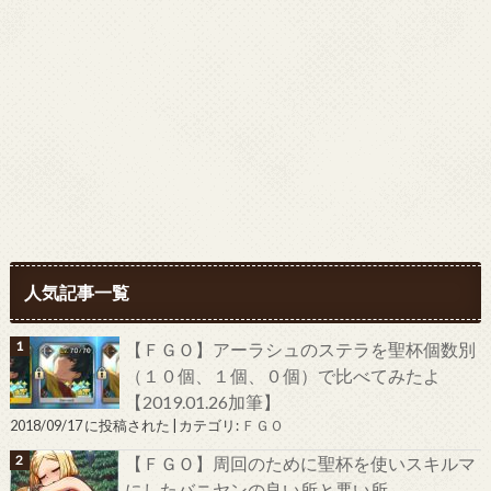
人気記事一覧
【ＦＧＯ】アーラシュのステラを聖杯個数別
（１０個、１個、０個）で比べてみたよ
【2019.01.26加筆】
2018/09/17 に投稿された
|
カテゴリ:
ＦＧＯ
【ＦＧＯ】周回のために聖杯を使いスキルマ
にしたバニヤンの良い所と悪い所