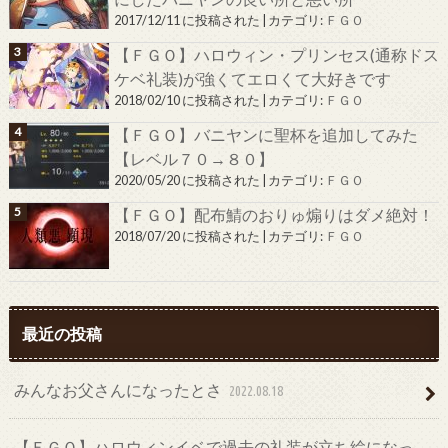
2017/12/11 に投稿された
|
カテゴリ:
ＦＧＯ
【ＦＧＯ】ハロウィン・プリンセス(通称ドス
ケベ礼装)が強くてエロくて大好きです
2018/02/10 に投稿された
|
カテゴリ:
ＦＧＯ
【ＦＧＯ】バニヤンに聖杯を追加してみた
【レベル７０→８０】
2020/05/20 に投稿された
|
カテゴリ:
ＦＧＯ
【ＦＧＯ】配布鯖のおりゅ煽りはダメ絶対！
2018/07/20 に投稿された
|
カテゴリ:
ＦＧＯ
最近の投稿
みんなお父さんになったとさ
2022.08.18
【ＦＧＯ】ハロウィンイベで過去の礼装が立ち絵になっ