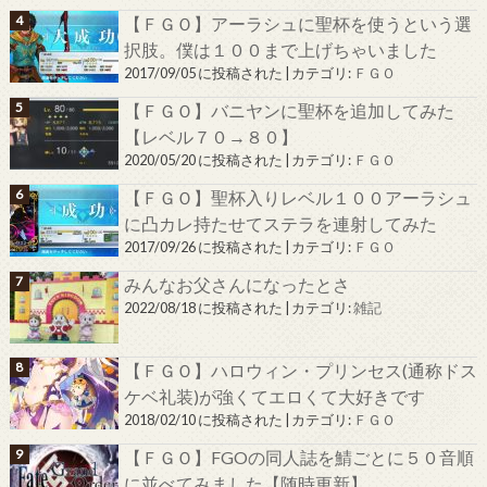
【ＦＧＯ】アーラシュに聖杯を使うという選
択肢。僕は１００まで上げちゃいました
2017/09/05 に投稿された
|
カテゴリ:
ＦＧＯ
【ＦＧＯ】バニヤンに聖杯を追加してみた
【レベル７０→８０】
2020/05/20 に投稿された
|
カテゴリ:
ＦＧＯ
【ＦＧＯ】聖杯入りレベル１００アーラシュ
に凸カレ持たせてステラを連射してみた
2017/09/26 に投稿された
|
カテゴリ:
ＦＧＯ
みんなお父さんになったとさ
2022/08/18 に投稿された
|
カテゴリ:
雑記
【ＦＧＯ】ハロウィン・プリンセス(通称ドス
ケベ礼装)が強くてエロくて大好きです
2018/02/10 に投稿された
|
カテゴリ:
ＦＧＯ
【ＦＧＯ】FGOの同人誌を鯖ごとに５０音順
に並べてみました【随時更新】