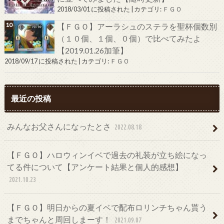
2018/03/01 に投稿された
|
カテゴリ:
ＦＧＯ
【ＦＧＯ】アーラシュのステラを聖杯個数別
（１０個、１個、０個）で比べてみたよ
【2019.01.26加筆】
2018/09/17 に投稿された
|
カテゴリ:
ＦＧＯ
最近の投稿
みんなお父さんになったとさ
2022.08.18
【ＦＧＯ】ハロウィンイベで過去の礼装が立ち絵になっ
てる件について【アンケート結果と個人的感想】
2021.10.23
【ＦＧＯ】明日からの夏イベで配布ロリンチちゃん貰う
までちゃんと周回しまーす！
2021.09.07