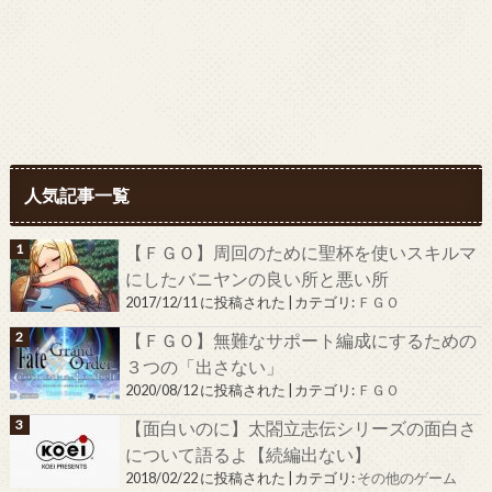
人気記事一覧
【ＦＧＯ】周回のために聖杯を使いスキルマ
にしたバニヤンの良い所と悪い所
2017/12/11 に投稿された
|
カテゴリ:
ＦＧＯ
【ＦＧＯ】無難なサポート編成にするための
３つの「出さない」
2020/08/12 に投稿された
|
カテゴリ:
ＦＧＯ
【面白いのに】太閤立志伝シリーズの面白さ
について語るよ【続編出ない】
2018/02/22 に投稿された
|
カテゴリ:
その他のゲーム