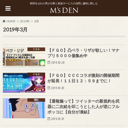
昭和生まれの男が仕事と家族サービスの合間に趣味に勤しむ
HOME
2019年
3月
2019年3月
ＦＧＯ
【ＦＧＯ】凸ベラ・リザが欲しい！マナ
プリ５０００個集め中
2019.03.28
ＦＧＯ
【ＦＧＯ】ＣＣＣコラボ復刻の開催期間
が延長！１１日１２：５９までに！
2019.03.05
雑記
【通報煽って】ツイッターの新規約を武
器に二次絵を叩こうとした人が逆にフル
ボッコに【自分が凍結】
2019.03.01