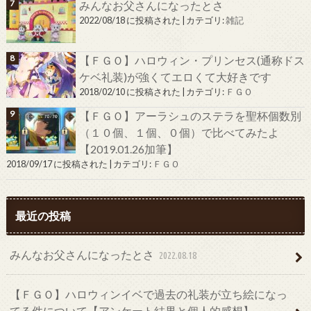
みんなお父さんになったとさ
2022/08/18 に投稿された
|
カテゴリ:
雑記
【ＦＧＯ】ハロウィン・プリンセス(通称ドス
ケベ礼装)が強くてエロくて大好きです
2018/02/10 に投稿された
|
カテゴリ:
ＦＧＯ
【ＦＧＯ】アーラシュのステラを聖杯個数別
（１０個、１個、０個）で比べてみたよ
【2019.01.26加筆】
2018/09/17 に投稿された
|
カテゴリ:
ＦＧＯ
最近の投稿
みんなお父さんになったとさ
2022.08.18
【ＦＧＯ】ハロウィンイベで過去の礼装が立ち絵になっ
てる件について【アンケート結果と個人的感想】