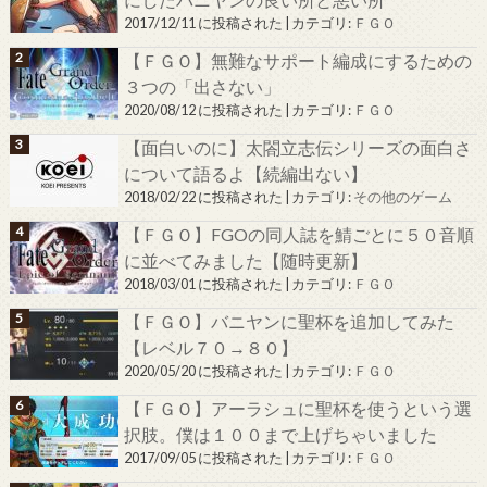
2017/12/11 に投稿された
|
カテゴリ:
ＦＧＯ
【ＦＧＯ】無難なサポート編成にするための
３つの「出さない」
2020/08/12 に投稿された
|
カテゴリ:
ＦＧＯ
【面白いのに】太閤立志伝シリーズの面白さ
について語るよ【続編出ない】
2018/02/22 に投稿された
|
カテゴリ:
その他のゲーム
【ＦＧＯ】FGOの同人誌を鯖ごとに５０音順
に並べてみました【随時更新】
2018/03/01 に投稿された
|
カテゴリ:
ＦＧＯ
【ＦＧＯ】バニヤンに聖杯を追加してみた
【レベル７０→８０】
2020/05/20 に投稿された
|
カテゴリ:
ＦＧＯ
【ＦＧＯ】アーラシュに聖杯を使うという選
択肢。僕は１００まで上げちゃいました
2017/09/05 に投稿された
|
カテゴリ:
ＦＧＯ