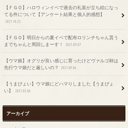
【ＦＧＯ】ハロウィンイベで過去の礼装が立ち絵になっ
てる件について【アンケート結果と個人的感想】
2021.10.23
【ＦＧＯ】明日からの夏イベで配布ロリンチちゃん貰う
までちゃんと周回しまーす！
2021.09.07
【ウマ娘】オグリが良い感じに育ったけどヴァルゴ杯は
先行ウマ娘だと厳しいの？
2021.09.06
【うまぴょい】ウマ娘にどハマりしました【うまぴょ
い】
2021.05.06
アーカイブ