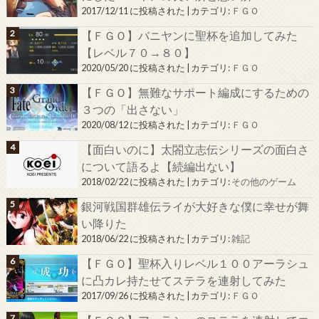
2017/12/11 に投稿された
|
カテゴリ:
ＦＧＯ
【ＦＧＯ】バニヤンに聖杯を追加してみた
【レベル７０→８０】
2020/05/20 に投稿された
|
カテゴリ:
ＦＧＯ
【ＦＧＯ】無難なサポート編成にするための
３つの「出さない」
2020/08/12 に投稿された
|
カテゴリ:
ＦＧＯ
【面白いのに】太閤立志伝シリーズの面白さ
について語るよ【続編出ない】
2018/02/22 に投稿された
|
カテゴリ:
その他のゲーム
銀河戦国群雄伝ライが大好きな僕に幸せが舞
い降りた
2018/06/22 に投稿された
|
カテゴリ:
雑記
【ＦＧＯ】聖杯入りレベル１００アーラシュ
に凸カレ持たせてステラを連射してみた
2017/09/26 に投稿された
|
カテゴリ:
ＦＧＯ