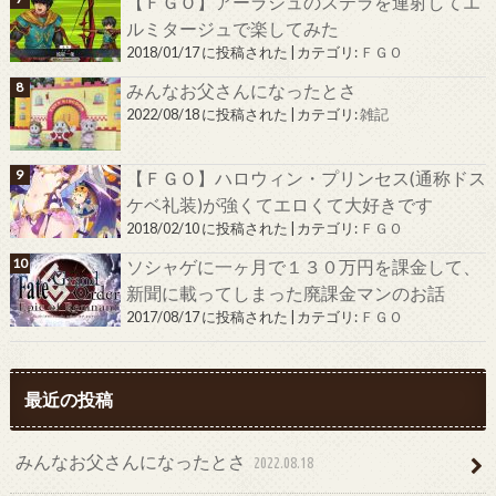
【ＦＧＯ】アーラシュのステラを連射してエ
ルミタージュで楽してみた
2018/01/17 に投稿された
|
カテゴリ:
ＦＧＯ
みんなお父さんになったとさ
2022/08/18 に投稿された
|
カテゴリ:
雑記
【ＦＧＯ】ハロウィン・プリンセス(通称ドス
ケベ礼装)が強くてエロくて大好きです
2018/02/10 に投稿された
|
カテゴリ:
ＦＧＯ
ソシャゲに一ヶ月で１３０万円を課金して、
新聞に載ってしまった廃課金マンのお話
2017/08/17 に投稿された
|
カテゴリ:
ＦＧＯ
最近の投稿
みんなお父さんになったとさ
2022.08.18