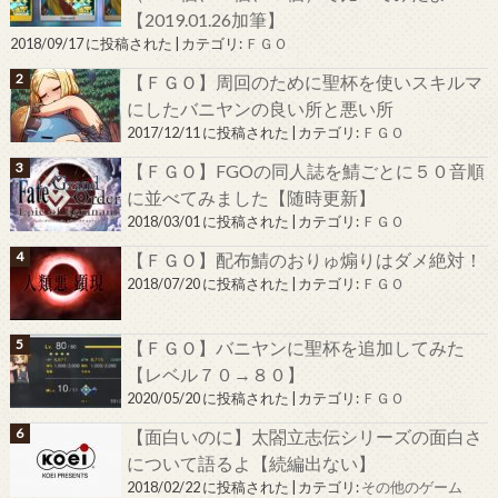
【2019.01.26加筆】
2018/09/17 に投稿された
|
カテゴリ:
ＦＧＯ
【ＦＧＯ】周回のために聖杯を使いスキルマ
にしたバニヤンの良い所と悪い所
2017/12/11 に投稿された
|
カテゴリ:
ＦＧＯ
【ＦＧＯ】FGOの同人誌を鯖ごとに５０音順
に並べてみました【随時更新】
2018/03/01 に投稿された
|
カテゴリ:
ＦＧＯ
【ＦＧＯ】配布鯖のおりゅ煽りはダメ絶対！
2018/07/20 に投稿された
|
カテゴリ:
ＦＧＯ
【ＦＧＯ】バニヤンに聖杯を追加してみた
【レベル７０→８０】
2020/05/20 に投稿された
|
カテゴリ:
ＦＧＯ
【面白いのに】太閤立志伝シリーズの面白さ
について語るよ【続編出ない】
2018/02/22 に投稿された
|
カテゴリ:
その他のゲーム