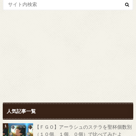
人気記事一覧
【ＦＧＯ】アーラシュのステラを聖杯個数別
（１０個、１個、０個）で比べてみたよ