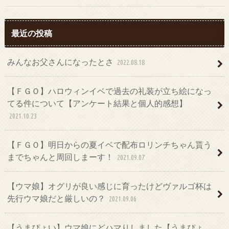
最近の投稿
みんなお父さんになったとさ
2022.08.18
【ＦＧＯ】ハロウィンイベで過去の礼装が立ち絵になっ
てる件について【アンケート結果と個人的感想】
2021.10.23
【ＦＧＯ】明日からの夏イベで配布ロリンチちゃん貰う
までちゃんと周回しまーす！
2021.09.07
【ウマ娘】オグリが良い感じに育ったけどヴァルゴ杯は
先行ウマ娘だと厳しいの？
2021.09.06
【うまぴょい】ウマ娘にどハマりしました【うまぴょ