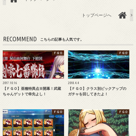
トップページへ
RECOMMEND
こちらの記事も人気です。
ＦＧＯ
ＦＧＯ
2017.10.16
2018.4.4
【ＦＧＯ】亜種特異点Ⅲ開幕！武蔵
【ＦＧＯ】クラス別ピックアップの
ちゃんゲットで幸先よし！
ガチャを回してきたよ！
ＦＧＯ
ＦＧＯ