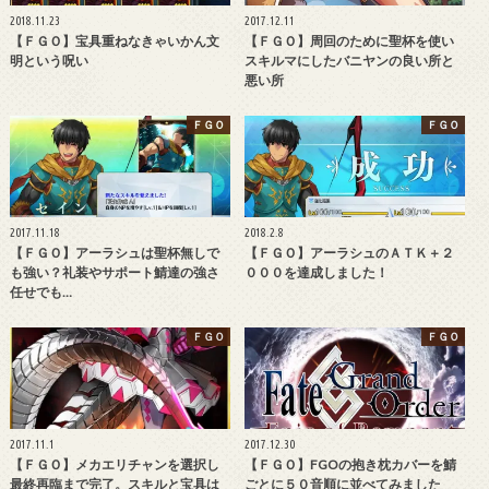
2018.11.23
2017.12.11
【ＦＧＯ】宝具重ねなきゃいかん文
【ＦＧＯ】周回のために聖杯を使い
明という呪い
スキルマにしたバニヤンの良い所と
悪い所
ＦＧＯ
ＦＧＯ
2017.11.18
2018.2.8
【ＦＧＯ】アーラシュは聖杯無しで
【ＦＧＯ】アーラシュのＡＴＫ＋２
も強い？礼装やサポート鯖達の強さ
０００を達成しました！
任せでも…
ＦＧＯ
ＦＧＯ
2017.11.1
2017.12.30
【ＦＧＯ】メカエリチャンを選択し
【ＦＧＯ】FGOの抱き枕カバーを鯖
最終再臨まで完了。スキルと宝具は
ごとに５０音順に並べてみました