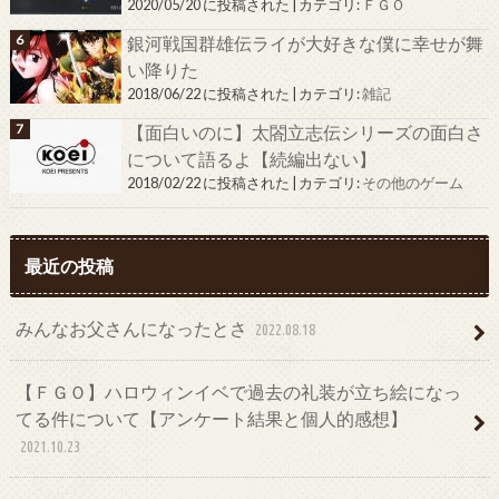
2020/05/20 に投稿された
|
カテゴリ:
ＦＧＯ
銀河戦国群雄伝ライが大好きな僕に幸せが舞
い降りた
2018/06/22 に投稿された
|
カテゴリ:
雑記
【面白いのに】太閤立志伝シリーズの面白さ
について語るよ【続編出ない】
2018/02/22 に投稿された
|
カテゴリ:
その他のゲーム
最近の投稿
みんなお父さんになったとさ
2022.08.18
【ＦＧＯ】ハロウィンイベで過去の礼装が立ち絵になっ
てる件について【アンケート結果と個人的感想】
2021.10.23