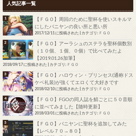
人気記事一覧
【ＦＧＯ】周回のために聖杯を使いスキルマ
にしたバニヤンの良い所と悪い所
2017/12/11 に投稿された
|
カテゴリ:
ＦＧＯ
【ＦＧＯ】アーラシュのステラを聖杯個数別
（１０個、１個、０個）で比べてみたよ
【2019.01.26加筆】
2018/09/17 に投稿された
|
カテゴリ:
ＦＧＯ
【ＦＧＯ】ハロウィン・プリンセス(通称ドス
ケベ礼装)が強くてエロくて大好きです
2018/02/10 に投稿された
|
カテゴリ:
ＦＧＯ
【ＦＧＯ】FGOの同人誌を鯖ごとに５０音順
に並べてみました【随時更新】
2018/03/01 に投稿された
|
カテゴリ:
ＦＧＯ
【ＦＧＯ】バニヤンに聖杯を追加してみた
【レベル７０→８０】