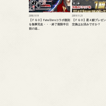
2018.9.19
2019.11.21
【ＦＧＯ】Fate/Zeroコラボ復刻
【ＦＧＯ】星４鯖プレゼン
を無事完走・・・終了期限半日
交換はお済みですか？
前の追…