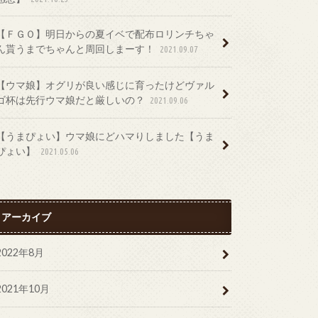
【ＦＧＯ】明日からの夏イベで配布ロリンチちゃ
ん貰うまでちゃんと周回しまーす！
2021.09.07
【ウマ娘】オグリが良い感じに育ったけどヴァル
ゴ杯は先行ウマ娘だと厳しいの？
2021.09.06
【うまぴょい】ウマ娘にどハマりしました【うま
ぴょい】
2021.05.06
アーカイブ
2022年8月
2021年10月