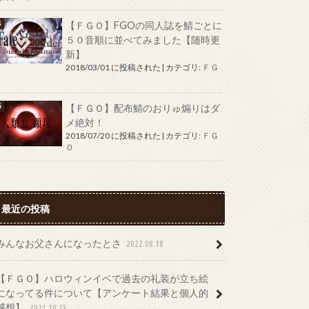
【ＦＧＯ】FGOの同人誌を鯖ごとに
５０音順に並べてみました【随時更
新】
2018/03/01 に投稿された
|
カテゴリ:
ＦＧ
Ｏ
【ＦＧＯ】配布鯖のおりゅ煽りはダ
メ絶対！
2018/07/20 に投稿された
|
カテゴリ:
ＦＧ
Ｏ
最近の投稿
みんなお父さんになったとさ
2022.08.18
【ＦＧＯ】ハロウィンイベで過去の礼装が立ち絵
になってる件について【アンケート結果と個人的
感想】
2021.10.23