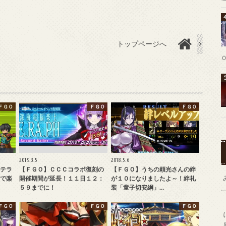
トップページへ
ＦＧＯ
ＦＧＯ
ＦＧＯ
2019.3.5
2018.5.6
テラ
【ＦＧＯ】ＣＣＣコラボ復刻の
【ＦＧＯ】うちの頼光さんの絆
で楽
開催期間が延長！１１日１２：
が１０になりましたよ～！絆礼
５９までに！
装「童子切安綱」…
ＦＧＯ
ＦＧＯ
ＦＧＯ