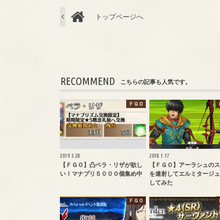
トップページへ
RECOMMEND
こちらの記事も人気です。
ＦＧＯ
2019.3.28
2018.1.17
【ＦＧＯ】凸ベラ・リザが欲し
【ＦＧＯ】アーラシュのス
い！マナプリ５０００個集め中
を連射してエルミタージュ
してみた
ＦＧＯ