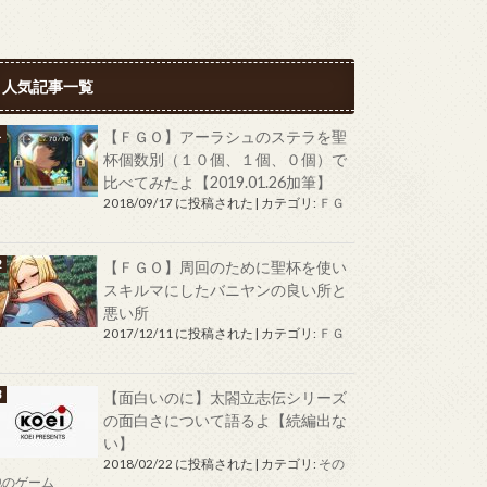
人気記事一覧
【ＦＧＯ】アーラシュのステラを聖
杯個数別（１０個、１個、０個）で
比べてみたよ【2019.01.26加筆】
2018/09/17 に投稿された
|
カテゴリ:
ＦＧ
Ｏ
【ＦＧＯ】周回のために聖杯を使い
スキルマにしたバニヤンの良い所と
悪い所
2017/12/11 に投稿された
|
カテゴリ:
ＦＧ
Ｏ
【面白いのに】太閤立志伝シリーズ
の面白さについて語るよ【続編出な
い】
2018/02/22 に投稿された
|
カテゴリ:
その
他のゲーム