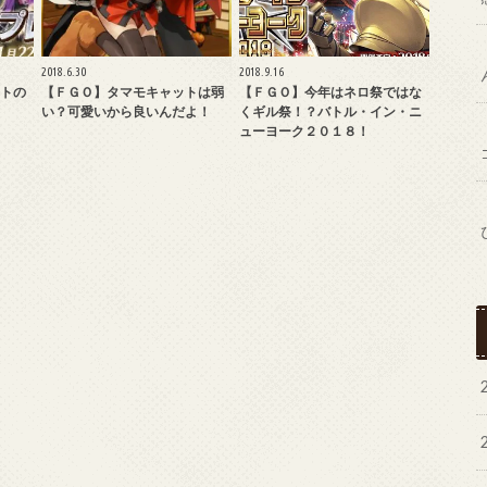
2018.6.30
2018.9.16
トの
【ＦＧＯ】タマモキャットは弱
【ＦＧＯ】今年はネロ祭ではな
い？可愛いから良いんだよ！
くギル祭！？バトル・イン・ニ
ューヨーク２０１８！