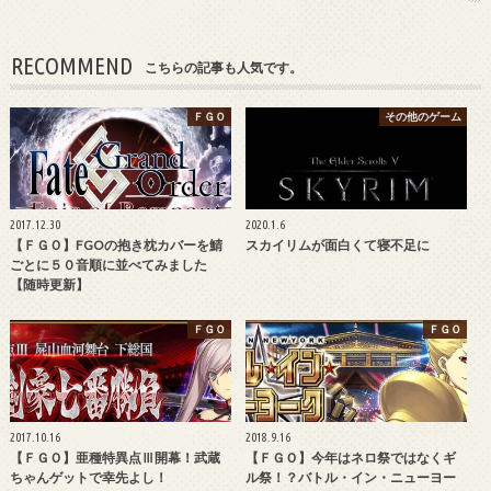
RECOMMEND
こちらの記事も人気です。
ＦＧＯ
その他のゲーム
2017.12.30
2020.1.6
【ＦＧＯ】FGOの抱き枕カバーを鯖
スカイリムが面白くて寝不足に
ごとに５０音順に並べてみました
【随時更新】
ＦＧＯ
ＦＧＯ
2017.10.16
2018.9.16
【ＦＧＯ】亜種特異点Ⅲ開幕！武蔵
【ＦＧＯ】今年はネロ祭ではなくギ
ちゃんゲットで幸先よし！
ル祭！？バトル・イン・ニューヨー