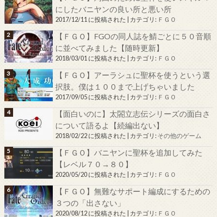
にしたバニヤンの良い所と悪い所
2017/12/11 に投稿された
|
カテゴリ:
ＦＧＯ
【ＦＧＯ】FGOの同人誌を鯖ごとに５０音順
に並べてみました【随時更新】
2018/03/01 に投稿された
|
カテゴリ:
ＦＧＯ
【ＦＧＯ】アーラシュに聖杯を使うという選
択肢。僕は１００まで上げちゃいました
2017/09/05 に投稿された
|
カテゴリ:
ＦＧＯ
【面白いのに】太閤立志伝シリーズの面白さ
について語るよ【続編出ない】
2018/02/22 に投稿された
|
カテゴリ:
その他のゲーム
【ＦＧＯ】バニヤンに聖杯を追加してみた
【レベル７０→８０】
2020/05/20 に投稿された
|
カテゴリ:
ＦＧＯ
【ＦＧＯ】無難なサポート編成にするための
３つの「出さない」
2020/08/12 に投稿された
|
カテゴリ:
ＦＧＯ