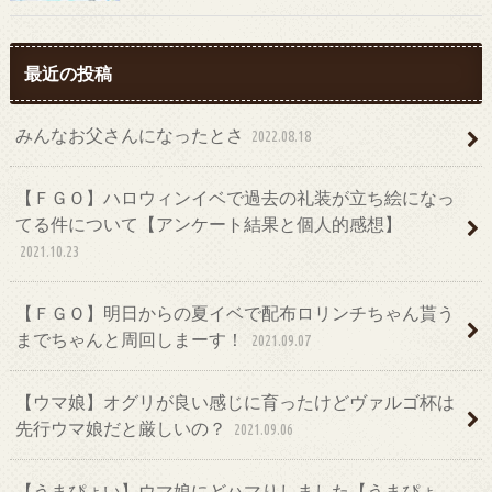
最近の投稿
みんなお父さんになったとさ
2022.08.18
【ＦＧＯ】ハロウィンイベで過去の礼装が立ち絵になっ
てる件について【アンケート結果と個人的感想】
2021.10.23
【ＦＧＯ】明日からの夏イベで配布ロリンチちゃん貰う
までちゃんと周回しまーす！
2021.09.07
【ウマ娘】オグリが良い感じに育ったけどヴァルゴ杯は
先行ウマ娘だと厳しいの？
2021.09.06
【うまぴょい】ウマ娘にどハマりしました【うまぴょ