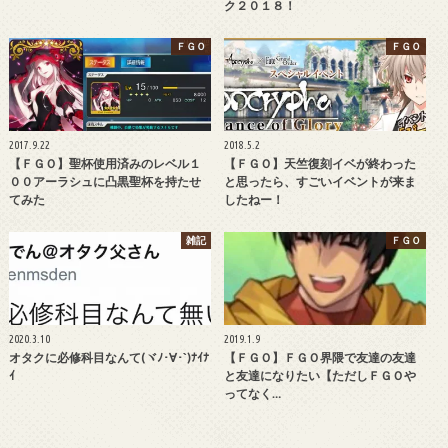
ク２０１８！
ＦＧＯ
ＦＧＯ
2017.9.22
2018.5.2
【ＦＧＯ】聖杯使用済みのレベル１
【ＦＧＯ】天竺復刻イベが終わった
００アーラシュに凸黒聖杯を持たせ
と思ったら、すごいイベントが来ま
てみた
したねー！
雑記
ＦＧＯ
2020.3.10
2019.1.9
オタクに必修科目なんて(ヾﾉ･∀･`)ﾅｲﾅ
【ＦＧＯ】ＦＧＯ界隈で友達の友達
ｲ
と友達になりたい【ただしＦＧＯや
ってなく…