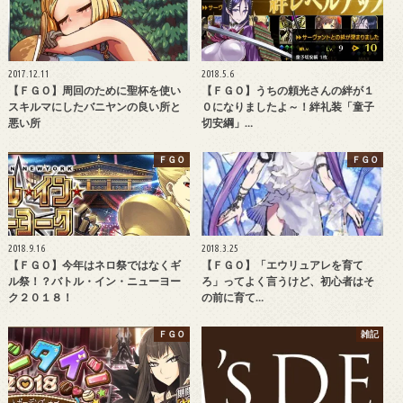
2017.12.11
2018.5.6
【ＦＧＯ】周回のために聖杯を使い
【ＦＧＯ】うちの頼光さんの絆が１
スキルマにしたバニヤンの良い所と
０になりましたよ～！絆礼装「童子
悪い所
切安綱」…
ＦＧＯ
ＦＧＯ
2018.9.16
2018.3.25
【ＦＧＯ】今年はネロ祭ではなくギ
【ＦＧＯ】「エウリュアレを育て
ル祭！？バトル・イン・ニューヨー
ろ」ってよく言うけど、初心者はそ
ク２０１８！
の前に育て…
ＦＧＯ
雑記