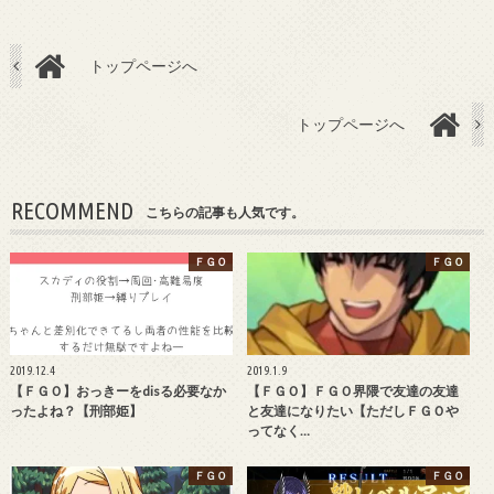
トップページへ
トップページへ
RECOMMEND
こちらの記事も人気です。
ＦＧＯ
ＦＧＯ
2019.12.4
2019.1.9
【ＦＧＯ】おっきーをdisる必要なか
【ＦＧＯ】ＦＧＯ界隈で友達の友達
ったよね？【刑部姫】
と友達になりたい【ただしＦＧＯや
ってなく…
ＦＧＯ
ＦＧＯ