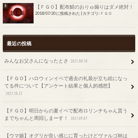
【ＦＧＯ】配布鯖のおりゅ煽りはダメ絶対！
2018/07/20 に投稿された
|
カテゴリ:
ＦＧＯ
最近の投稿
みんなお父さんになったとさ
2022.08.18
【ＦＧＯ】ハロウィンイベで過去の礼装が立ち絵になっ
てる件について【アンケート結果と個人的感想】
2021.10.23
【ＦＧＯ】明日からの夏イベで配布ロリンチちゃん貰う
までちゃんと周回しまーす！
2021.09.07
【ウマ娘】オグリが良い感じに育ったけどヴァルゴ杯は