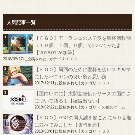
人気記事一覧
【ＦＧＯ】アーラシュのステラを聖杯個数別
（１０個、１個、０個）で比べてみたよ
【2019.01.26加筆】
2018/09/17 に投稿された
|
カテゴリ:
ＦＧＯ
【ＦＧＯ】周回のために聖杯を使いスキルマ
にしたバニヤンの良い所と悪い所
2017/12/11 に投稿された
|
カテゴリ:
ＦＧＯ
【面白いのに】太閤立志伝シリーズの面白さ
について語るよ【続編出ない】
2018/02/22 に投稿された
|
カテゴリ:
その他のゲーム
【ＦＧＯ】FGOの同人誌を鯖ごとに５０音順
に並べてみました【随時更新】
2018/03/01 に投稿された
|
カテゴリ:
ＦＧＯ