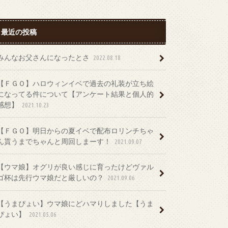
最近の投稿
みんなお父さんになったとさ
2022.08.18
【ＦＧＯ】ハロウィンイベで過去の礼装が立ち絵
になってる件について【アンケート結果と個人的
感想】
2021.10.23
【ＦＧＯ】明日からの夏イベで配布ロリンチちゃ
ん貰うまでちゃんと周回しまーす！
2021.09.07
【ウマ娘】オグリが良い感じに育ったけどヴァル
ゴ杯は先行ウマ娘だと厳しいの？
2021.09.06
【うまぴょい】ウマ娘にどハマりしました【うま
ぴょい】
2021.05.06