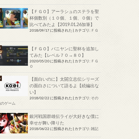
【ＦＧＯ】アーラシュのステラを聖
杯個数別（１０個、１個、０個）で
比べてみたよ【2019.01.26加筆】
2018/09/17 に投稿された
|
カテゴリ:
ＦＧ
Ｏ
【ＦＧＯ】バニヤンに聖杯を追加し
てみた【レベル７０→８０】
2020/05/20 に投稿された
|
カテゴリ:
ＦＧ
Ｏ
【面白いのに】太閤立志伝シリーズ
の面白さについて語るよ【続編出な
い】
2018/02/22 に投稿された
|
カテゴリ:
その
他のゲーム
銀河戦国群雄伝ライが大好きな僕に
幸せが舞い降りた
2018/06/22 に投稿された
|
カテゴリ:
雑記