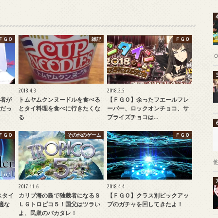
ＦＧＯ
雑記
ＦＧＯ
2018.4.3
2018.2.5
者が
トムヤムクンヌードルを食べる
【ＦＧＯ】余ったフエールフレ
だっ
とタイ料理を食べに行きたくな
ーバー、ロックオンチョコ、サ
る
プライズチョコは…
ＦＧＯ
その他のゲーム
ＦＧＯ
2017.11.6
2018.4.4
スタイ
カリブ海の島で独裁者になるＳ
【ＦＧＯ】クラス別ピックアッ
快適な
ＬＧトロピコ５！国父はツラい
プのガチャを回してきたよ！
よ、民衆のバカタレ！