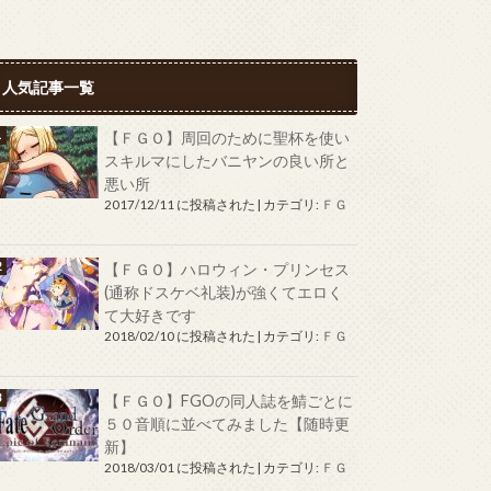
人気記事一覧
【ＦＧＯ】周回のために聖杯を使い
スキルマにしたバニヤンの良い所と
悪い所
2017/12/11 に投稿された
|
カテゴリ:
ＦＧ
Ｏ
【ＦＧＯ】ハロウィン・プリンセス
(通称ドスケベ礼装)が強くてエロく
て大好きです
2018/02/10 に投稿された
|
カテゴリ:
ＦＧ
Ｏ
【ＦＧＯ】FGOの同人誌を鯖ごとに
５０音順に並べてみました【随時更
新】
2018/03/01 に投稿された
|
カテゴリ:
ＦＧ
Ｏ