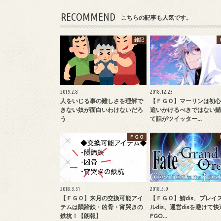
RECOMMEND
こちらの記事も人気です。
雑記
2019.2.8
2018.12.23
人をいじる事の難しさを理解で
【ＦＧＯ】マーリンは初心
きない奴が面白いわけないだろ
追いかけるべきではない鯖
う
て話がツイッター…
ＦＧＯ
2018.3.31
2018.5.9
【ＦＧＯ】来月の交換可能アイ
【ＦＧＯ】鯖dis、プレイ
テムは隕蹄鉄・凶骨・宵哭きの
ルdis、運営disを避けて
鉄杭！【朗報】
FGO…