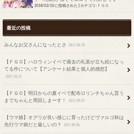
2018/02/10 に投稿された
|
カテゴリ:
ＦＧＯ
最近の投稿
みんなお父さんになったとさ
2022.08.18
【ＦＧＯ】ハロウィンイベで過去の礼装が立ち絵になっ
てる件について【アンケート結果と個人的感想】
2021.10.23
【ＦＧＯ】明日からの夏イベで配布ロリンチちゃん貰う
までちゃんと周回しまーす！
2021.09.07
【ウマ娘】オグリが良い感じに育ったけどヴァルゴ杯は
先行ウマ娘だと厳しいの？
2021.09.06