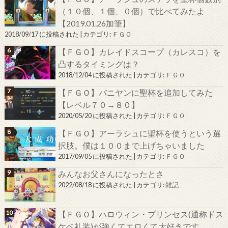
（１０個、１個、０個）で比べてみたよ
【2019.01.26加筆】
2018/09/17 に投稿された
|
カテゴリ:
ＦＧＯ
【ＦＧＯ】カレイドスコープ（カレスコ）を
凸するタイミングは？
2018/12/04 に投稿された
|
カテゴリ:
ＦＧＯ
【ＦＧＯ】バニヤンに聖杯を追加してみた
【レベル７０→８０】
2020/05/20 に投稿された
|
カテゴリ:
ＦＧＯ
【ＦＧＯ】アーラシュに聖杯を使うという選
択肢。僕は１００まで上げちゃいました
2017/09/05 に投稿された
|
カテゴリ:
ＦＧＯ
みんなお父さんになったとさ
2022/08/18 に投稿された
|
カテゴリ:
雑記
【ＦＧＯ】ハロウィン・プリンセス(通称ドス
ケベ礼装)が強くてエロくて大好きです