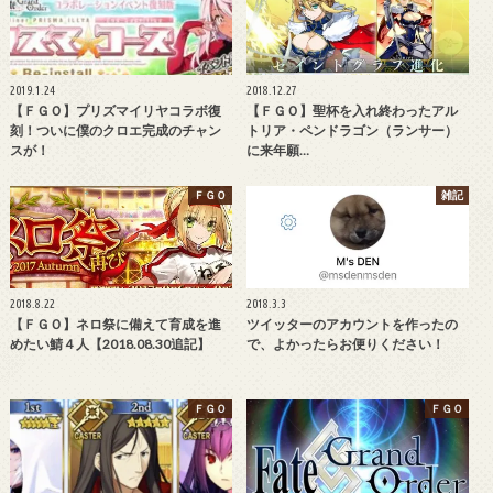
2019.1.24
2018.12.27
【ＦＧＯ】プリズマイリヤコラボ復
【ＦＧＯ】聖杯を入れ終わったアル
刻！ついに僕のクロエ完成のチャン
トリア・ペンドラゴン（ランサー）
スが！
に来年願…
ＦＧＯ
雑記
2018.8.22
2018.3.3
【ＦＧＯ】ネロ祭に備えて育成を進
ツイッターのアカウントを作ったの
めたい鯖４人【2018.08.30追記】
で、よかったらお便りください！
ＦＧＯ
ＦＧＯ