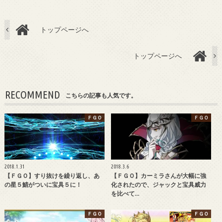
トップページへ
トップページへ
RECOMMEND
こちらの記事も人気です。
ＦＧＯ
ＦＧＯ
2018.1.31
2018.3.6
【ＦＧＯ】すり抜けを繰り返し、あ
【ＦＧＯ】カーミラさんが大幅に強
の星５鯖がついに宝具５に！
化されたので、ジャックと宝具威力
を比べて…
ＦＧＯ
ＦＧＯ