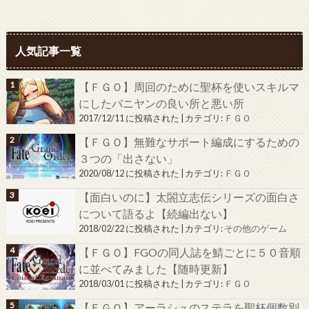
人気記事一覧
【ＦＧＯ】周回のために聖杯を使いスキルマ
にしたバニヤンの良い所と悪い所
2017/12/11 に投稿された
|
カテゴリ:
ＦＧＯ
【ＦＧＯ】無難なサポート編成にするための
３つの「出さない」
2020/08/12 に投稿された
|
カテゴリ:
ＦＧＯ
【面白いのに】太閤立志伝シリーズの面白さ
について語るよ【続編出ない】
2018/02/22 に投稿された
|
カテゴリ:
その他のゲーム
【ＦＧＯ】FGOの同人誌を鯖ごとに５０音順
に並べてみました【随時更新】
2018/03/01 に投稿された
|
カテゴリ:
ＦＧＯ
【ＦＧＯ】アーラシュのステラを聖杯個数別