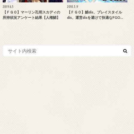
2019.6.5
2018.5.9
【ＦＧＯ】マーリン孔明スカディの
【ＦＧＯ】鯖dis、プレイスタイル
所持状況アンケート結果【人権鯖】
dis、運営disを避けて快適なFGO…