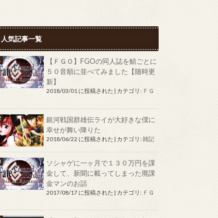
人気記事一覧
【ＦＧＯ】FGOの同人誌を鯖ごとに
５０音順に並べてみました【随時更
新】
2018/03/01 に投稿された
|
カテゴリ:
ＦＧ
Ｏ
銀河戦国群雄伝ライが大好きな僕に
幸せが舞い降りた
2018/06/22 に投稿された
|
カテゴリ:
雑記
ソシャゲに一ヶ月で１３０万円を課
金して、新聞に載ってしまった廃課
金マンのお話
2017/08/17 に投稿された
|
カテゴリ:
ＦＧ
Ｏ