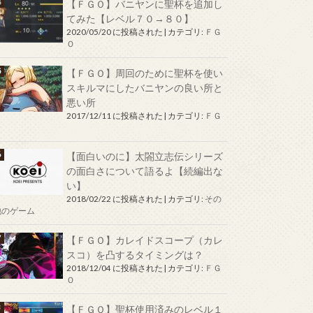
【ＦＧＯ】バニヤンに聖杯を追加し
てみた【レベル７０→８０】
2020/05/20 に投稿された
|
カテゴリ:
ＦＧ
Ｏ
【ＦＧＯ】周回のために聖杯を使い
スキルマにしたバニヤンの良い所と
悪い所
2017/12/11 に投稿された
|
カテゴリ:
ＦＧ
Ｏ
【面白いのに】太閤立志伝シリーズ
の面白さについて語るよ【続編出な
い】
2018/02/22 に投稿された
|
カテゴリ:
その
他のゲーム
【ＦＧＯ】カレイドスコープ（カレ
スコ）を凸するタイミングは？
2018/12/04 に投稿された
|
カテゴリ:
ＦＧ
Ｏ
【ＦＧＯ】聖杯使用済みのレベル１