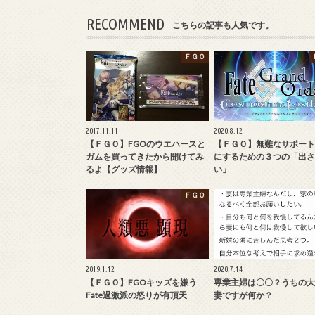
RECOMMEND
こちらの記事も人気です。
ＦＧＯ
2017.11.11
2020.8.12
【ＦＧＯ】FGOのウエハースと
【ＦＧＯ】無難なサポート
ガムを買ってきたから開けてみ
にするための３つの「出さ
るよ【グッズ情報】
い」
ＦＧＯ
2019.1.12
2020.7.14
【ＦＧＯ】FGOキッズを嫌う
専業主婦は〇〇？うちの大
Fate過激派の怒りが有頂天
妻ですが何か？