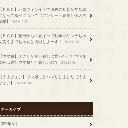
【ＦＧＯ】ハロウィンイベで過去の礼装が立ち絵
になってる件について【アンケート結果と個人的
感想】
2021.10.23
【ＦＧＯ】明日からの夏イベで配布ロリンチちゃ
ん貰うまでちゃんと周回しまーす！
2021.09.07
【ウマ娘】オグリが良い感じに育ったけどヴァル
ゴ杯は先行ウマ娘だと厳しいの？
2021.09.06
【うまぴょい】ウマ娘にどハマりしました【うま
ぴょい】
2021.05.06
アーカイブ
2022年8月