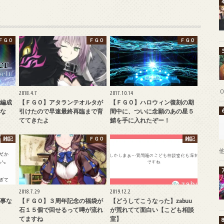
ＦＧＯ
ＦＧＯ
ＦＧＯ
2018.4.7
2017.10.14
編成
【ＦＧＯ】アタランテオルタが
【ＦＧＯ】ハロウィン復刻の期
な
引けたので早速最終再臨まで育
間中に、ついに念願のあの星５
ててきたよ
鯖を手に入れたぞー！
雑記
ＦＧＯ
雑記
2018.7.29
2019.12.2
事な
【ＦＧＯ】３周年記念の福袋が
【どうしてこうなった】zabuu
石１５個で回せるって噂が流れ
が荒れてて面白い【こども相談
てますね
室】