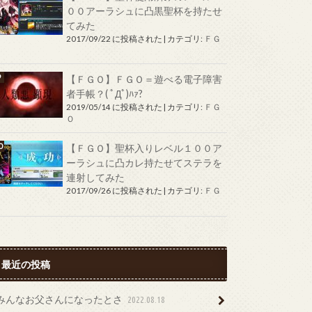
００アーラシュに凸黒聖杯を持たせ
てみた
2017/09/22 に投稿された
|
カテゴリ:
ＦＧ
Ｏ
【ＦＧＯ】ＦＧＯ＝遊べる電子障害
者手帳？( ﾟДﾟ)ﾊｧ?
2019/05/14 に投稿された
|
カテゴリ:
ＦＧ
Ｏ
【ＦＧＯ】聖杯入りレベル１００ア
ーラシュに凸カレ持たせてステラを
連射してみた
2017/09/26 に投稿された
|
カテゴリ:
ＦＧ
Ｏ
最近の投稿
みんなお父さんになったとさ
2022.08.18