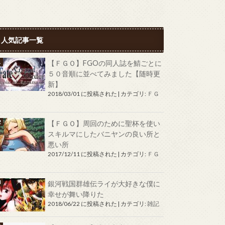
人気記事一覧
【ＦＧＯ】FGOの同人誌を鯖ごとに
５０音順に並べてみました【随時更
新】
2018/03/01 に投稿された
|
カテゴリ:
ＦＧ
Ｏ
【ＦＧＯ】周回のために聖杯を使い
スキルマにしたバニヤンの良い所と
悪い所
2017/12/11 に投稿された
|
カテゴリ:
ＦＧ
Ｏ
銀河戦国群雄伝ライが大好きな僕に
幸せが舞い降りた
2018/06/22 に投稿された
|
カテゴリ:
雑記