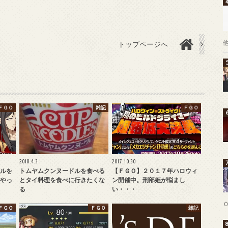
トップページへ
ＦＧＯ
雑記
ＦＧＯ
2018.4.3
2017.10.30
ルを
トムヤムクンヌードルを食べる
【ＦＧＯ】２０１７年ハロウィ
やっ
とタイ料理を食べに行きたくな
ン開催中。刑部姫が悩まし
る
い・・・
ＦＧＯ
ＦＧＯ
雑記