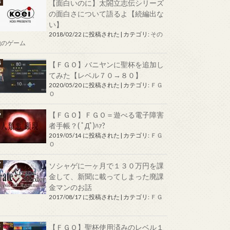
【面白いのに】太閤立志伝シリーズ
の面白さについて語るよ【続編出な
い】
2018/02/22 に投稿された
|
カテゴリ:
その
他のゲーム
【ＦＧＯ】バニヤンに聖杯を追加し
てみた【レベル７０→８０】
2020/05/20 に投稿された
|
カテゴリ:
ＦＧ
Ｏ
【ＦＧＯ】ＦＧＯ＝遊べる電子障害
者手帳？( ﾟДﾟ)ﾊｧ?
2019/05/14 に投稿された
|
カテゴリ:
ＦＧ
Ｏ
ソシャゲに一ヶ月で１３０万円を課
金して、新聞に載ってしまった廃課
金マンのお話
2017/08/17 に投稿された
|
カテゴリ:
ＦＧ
Ｏ
【ＦＧＯ】聖杯使用済みのレベル１