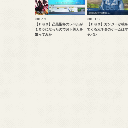
2018.2.28
2018.11.30
【ＦＧＯ】凸黒聖杯のレベルが
【ＦＧＯ】ガンジーが核を
１００になったので月下美人を
てくる元ネタのゲームはマ
撃ってみた
ヤバい