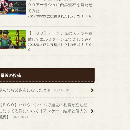
００アーラシュに凸黒聖杯を持たせ
てみた
2017/09/22 に投稿された
|
カテゴリ:
ＦＧ
Ｏ
【ＦＧＯ】アーラシュのステラを連
射してエルミタージュで楽してみた
2018/01/17 に投稿された
|
カテゴリ:
ＦＧ
Ｏ
最近の投稿
みんなお父さんになったとさ
2022.08.18
【ＦＧＯ】ハロウィンイベで過去の礼装が立ち絵
になってる件について【アンケート結果と個人的
感想】
2021.10.23