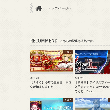
トップページへ
RECOMMEND
こちらの記事も人気です。
ＦＧＯ
2017.9.8
2018.9.4
【ＦＧＯ】今年で三回目、ネロ
【ＦＧＯ】アイリスフィー
祭が始まりました
入手するチャンスがついに
てくる！Fate…
ＦＧＯ