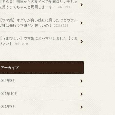
【ＦＧＯ】明日からの夏イベで配布ロリンチちゃ
ん貰うまでちゃんと周回しまーす！
2021.09.07
【ウマ娘】オグリが良い感じに育ったけどヴァル
ゴ杯は先行ウマ娘だと厳しいの？
2021.09.06
【うまぴょい】ウマ娘にどハマりしました【うま
ぴょい】
2021.05.06
アーカイブ
2022年8月
2021年10月
2021年9月