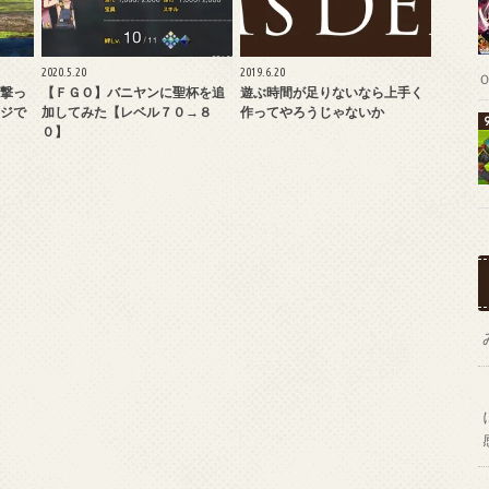
2020.5.20
2019.6.20
撃っ
【ＦＧＯ】バニヤンに聖杯を追
遊ぶ時間が足りないなら上手く
ジで
加してみた【レベル７０→８
作ってやろうじゃないか
０】