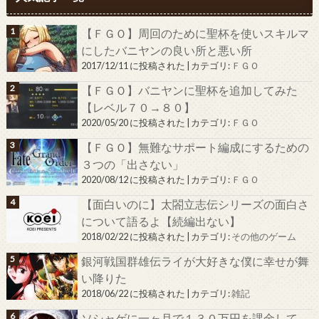
【ＦＧＯ】周回のために聖杯を使いスキルマ
にしたバニヤンの良い所と悪い所
2017/12/11 に投稿された
|
カテゴリ:
ＦＧＯ
【ＦＧＯ】バニヤンに聖杯を追加してみた
【レベル７０→８０】
2020/05/20 に投稿された
|
カテゴリ:
ＦＧＯ
【ＦＧＯ】無難なサポート編成にするための
３つの「出さない」
2020/08/12 に投稿された
|
カテゴリ:
ＦＧＯ
【面白いのに】太閤立志伝シリーズの面白さ
について語るよ【続編出ない】
2018/02/22 に投稿された
|
カテゴリ:
その他のゲーム
銀河戦国群雄伝ライが大好きな僕に幸せが舞
い降りた
2018/06/22 に投稿された
|
カテゴリ:
雑記
ソシャゲに一ヶ月で１３０万円を課金して、