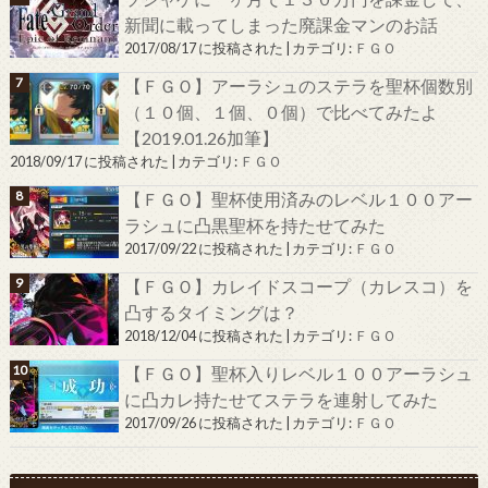
新聞に載ってしまった廃課金マンのお話
2017/08/17 に投稿された
|
カテゴリ:
ＦＧＯ
【ＦＧＯ】アーラシュのステラを聖杯個数別
（１０個、１個、０個）で比べてみたよ
【2019.01.26加筆】
2018/09/17 に投稿された
|
カテゴリ:
ＦＧＯ
【ＦＧＯ】聖杯使用済みのレベル１００アー
ラシュに凸黒聖杯を持たせてみた
2017/09/22 に投稿された
|
カテゴリ:
ＦＧＯ
【ＦＧＯ】カレイドスコープ（カレスコ）を
凸するタイミングは？
2018/12/04 に投稿された
|
カテゴリ:
ＦＧＯ
【ＦＧＯ】聖杯入りレベル１００アーラシュ
に凸カレ持たせてステラを連射してみた
2017/09/26 に投稿された
|
カテゴリ:
ＦＧＯ