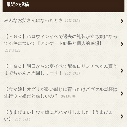
最近の投稿
みんなお父さんになったとさ
2022.08.18
【ＦＧＯ】ハロウィンイベで過去の礼装が立ち絵になっ
てる件について【アンケート結果と個人的感想】
2021.10.23
【ＦＧＯ】明日からの夏イベで配布ロリンチちゃん貰う
までちゃんと周回しまーす！
2021.09.07
【ウマ娘】オグリが良い感じに育ったけどヴァルゴ杯は
先行ウマ娘だと厳しいの？
2021.09.06
【うまぴょい】ウマ娘にどハマりしました【うまぴょ
い】
2021.05.06