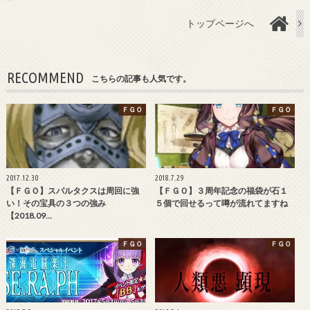
トップページへ
RECOMMEND
こちらの記事も人気です。
ＦＧＯ
ＦＧＯ
2017.12.30
2018.7.29
【ＦＧＯ】スパルタクスは周回に強
【ＦＧＯ】３周年記念の福袋が石１
い！その宝具の３つの強み
５個で回せるって噂が流れてますね
【2018.09…
ＦＧＯ
ＦＧＯ