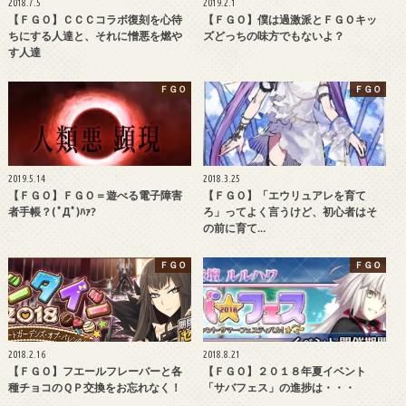
2018.7.5
2019.2.1
【ＦＧＯ】ＣＣＣコラボ復刻を心待
【ＦＧＯ】僕は過激派とＦＧＯキッ
ちにする人達と、それに憎悪を燃や
ズどっちの味方でもないよ？
す人達
ＦＧＯ
ＦＧＯ
2019.5.14
2018.3.25
【ＦＧＯ】ＦＧＯ＝遊べる電子障害
【ＦＧＯ】「エウリュアレを育て
者手帳？( ﾟДﾟ)ﾊｧ?
ろ」ってよく言うけど、初心者はそ
の前に育て…
ＦＧＯ
ＦＧＯ
2018.2.16
2018.8.21
【ＦＧＯ】フエールフレーバーと各
【ＦＧＯ】２０１８年夏イベント
種チョコのＱＰ交換をお忘れなく！
「サバフェス」の進捗は・・・