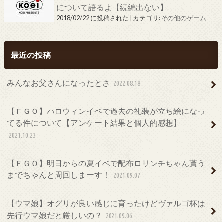
について語るよ【続編出ない】
2018/02/22 に投稿された
|
カテゴリ:
その他のゲーム
最近の投稿
みんなお父さんになったとさ
2022.08.18
【ＦＧＯ】ハロウィンイベで過去の礼装が立ち絵になっ
てる件について【アンケート結果と個人的感想】
2021.10.23
【ＦＧＯ】明日からの夏イベで配布ロリンチちゃん貰う
までちゃんと周回しまーす！
2021.09.07
【ウマ娘】オグリが良い感じに育ったけどヴァルゴ杯は
先行ウマ娘だと厳しいの？
2021.09.06