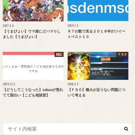
2021.5.6
2019.1.5
【うまぴょい】ウマ娘にどハマりし
ＲＴの数で見る２０１８年のツイー
ました【うまぴょい】
トベスト１０
雑記
ＦＧＯ
2019.12.2
2018.2.3
【どうしてこうなった】zabuuが荒れ
【ＦＧＯ】種火が足りない問題につ
てて面白い【こども相談室】
いて考える