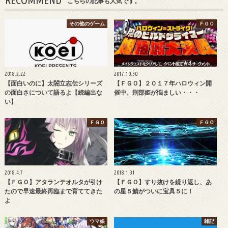
こちらの記事も人気です。
その他のゲーム
ＦＧＯ
2018.2.22
2017.10.30
【面白いのに】太閤立志伝シリーズ
【ＦＧＯ】２０１７年ハロウィン開
の面白さについて語るよ【続編出な
催中。刑部姫が悩ましい・・・
い】
ＦＧＯ
ＦＧＯ
2018.4.7
2018.1.31
【ＦＧＯ】アタランテオルタが引け
【ＦＧＯ】すり抜けを繰り返し、あ
たので早速最終再臨まで育ててきた
の星５鯖がついに宝具５に！
よ
ウマ娘
雑記