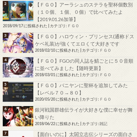
【ＦＧＯ】アーラシュのステラを聖杯個数別
（１０個、１個、０個）で比べてみたよ
【2019.01.26加筆】
2018/09/17 に投稿された
|
カテゴリ:
ＦＧＯ
【ＦＧＯ】ハロウィン・プリンセス(通称ドス
ケベ礼装)が強くてエロくて大好きです
2018/02/10 に投稿された
|
カテゴリ:
ＦＧＯ
【ＦＧＯ】FGOの同人誌を鯖ごとに５０音順
に並べてみました【随時更新】
2018/03/01 に投稿された
|
カテゴリ:
ＦＧＯ
【ＦＧＯ】バニヤンに聖杯を追加してみた
【レベル７０→８０】
2020/05/20 に投稿された
|
カテゴリ:
ＦＧＯ
銀河戦国群雄伝ライが大好きな僕に幸せが舞
い降りた
2018/06/22 に投稿された
|
カテゴリ:
雑記
【面白いのに】太閤立志伝シリーズの面白さ