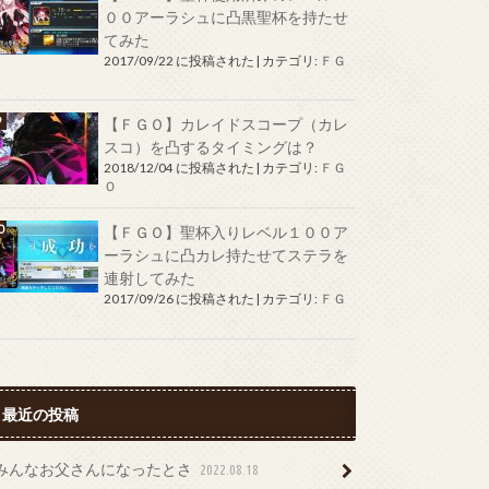
００アーラシュに凸黒聖杯を持たせ
てみた
2017/09/22 に投稿された
|
カテゴリ:
ＦＧ
Ｏ
【ＦＧＯ】カレイドスコープ（カレ
スコ）を凸するタイミングは？
2018/12/04 に投稿された
|
カテゴリ:
ＦＧ
Ｏ
【ＦＧＯ】聖杯入りレベル１００ア
ーラシュに凸カレ持たせてステラを
連射してみた
2017/09/26 に投稿された
|
カテゴリ:
ＦＧ
Ｏ
最近の投稿
みんなお父さんになったとさ
2022.08.18