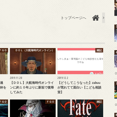
トップページへ
ＦＧＯ
ＤＯＬ（大航海時代オンライン）
雑記
2019.11.20
2019.12.2
過
【ＤＯＬ】大航海時代オンライ
【どうしてこうなった】zabuu
杯を
ンに約１０年ぶりに新垢で復帰
が荒れてて面白い【こども相談
してみた
室】
ＦＧＯ
ＦＧＯ
雑記