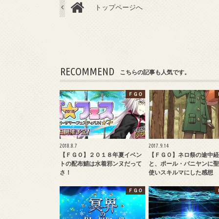
トップページへ
RECOMMEND
こちらの記事も人気です。
ＦＧＯ
2018.8.7
2017.9.14
【ＦＧＯ】２０１８年夏イベン
【ＦＧＯ】ネロ祭の途中経
トの配布鯖は水着邪ンヌだって
と、ポール・バニヤンに聖
さ！
使いスキルマにした感想
ＦＧＯ