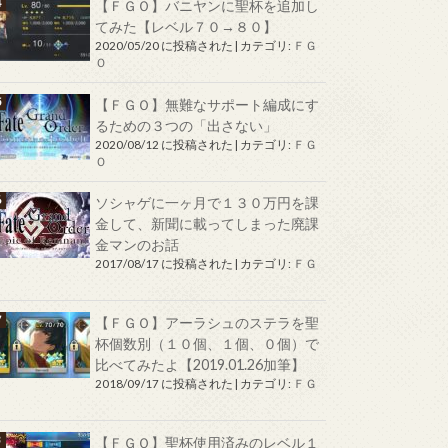
【ＦＧＯ】バニヤンに聖杯を追加し
てみた【レベル７０→８０】
2020/05/20 に投稿された
|
カテゴリ:
ＦＧ
Ｏ
【ＦＧＯ】無難なサポート編成にす
るための３つの「出さない」
2020/08/12 に投稿された
|
カテゴリ:
ＦＧ
Ｏ
ソシャゲに一ヶ月で１３０万円を課
金して、新聞に載ってしまった廃課
金マンのお話
2017/08/17 に投稿された
|
カテゴリ:
ＦＧ
Ｏ
【ＦＧＯ】アーラシュのステラを聖
杯個数別（１０個、１個、０個）で
比べてみたよ【2019.01.26加筆】
2018/09/17 に投稿された
|
カテゴリ:
ＦＧ
Ｏ
【ＦＧＯ】聖杯使用済みのレベル１