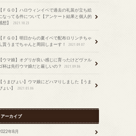
【ＦＧＯ】ハロウィンイベで過去の礼装が立ち絵
になってる件について【アンケート結果と個人的
感想】
2021.10.23
【ＦＧＯ】明日からの夏イベで配布ロリンチちゃ
ん貰うまでちゃんと周回しまーす！
2021.09.07
【ウマ娘】オグリが良い感じに育ったけどヴァル
ゴ杯は先行ウマ娘だと厳しいの？
2021.09.06
【うまぴょい】ウマ娘にどハマりしました【うま
ぴょい】
2021.05.06
アーカイブ
2022年8月