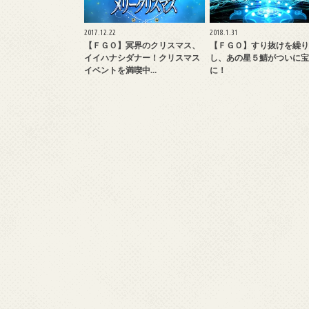
2017.12.22
2018.1.31
【ＦＧＯ】冥界のクリスマス、
【ＦＧＯ】すり抜けを繰り
イイハナシダナー！クリスマス
し、あの星５鯖がついに宝
イベントを満喫中…
に！