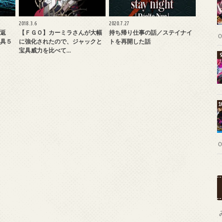
2018.3.6
2020.7.27
返
【ＦＧＯ】カーミラさんが大幅
持ち帰り仕事の話／ステイナイ
具５
に強化されたので、ジャックと
トを再開した話
宝具威力を比べて…