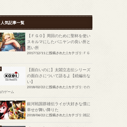
人気記事一覧
【ＦＧＯ】周回のために聖杯を使い
スキルマにしたバニヤンの良い所と
悪い所
2017/12/11 に投稿された
|
カテゴリ:
ＦＧ
Ｏ
【面白いのに】太閤立志伝シリーズ
の面白さについて語るよ【続編出な
い】
2018/02/22 に投稿された
|
カテゴリ:
その
他のゲーム
銀河戦国群雄伝ライが大好きな僕に
幸せが舞い降りた
2018/06/22 に投稿された
|
カテゴリ:
雑記