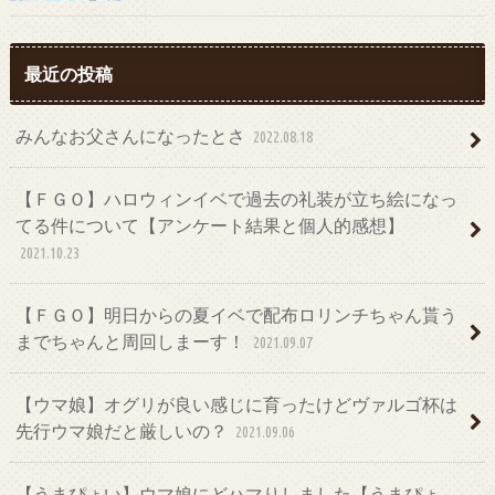
最近の投稿
みんなお父さんになったとさ
2022.08.18
【ＦＧＯ】ハロウィンイベで過去の礼装が立ち絵になっ
てる件について【アンケート結果と個人的感想】
2021.10.23
【ＦＧＯ】明日からの夏イベで配布ロリンチちゃん貰う
までちゃんと周回しまーす！
2021.09.07
【ウマ娘】オグリが良い感じに育ったけどヴァルゴ杯は
先行ウマ娘だと厳しいの？
2021.09.06
【うまぴょい】ウマ娘にどハマりしました【うまぴょ