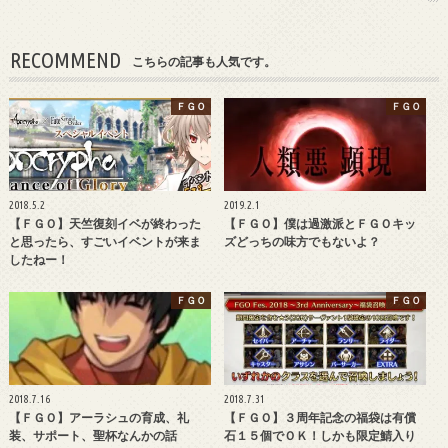
RECOMMEND
こちらの記事も人気です。
ＦＧＯ
ＦＧＯ
2018.5.2
2019.2.1
【ＦＧＯ】天竺復刻イベが終わった
【ＦＧＯ】僕は過激派とＦＧＯキッ
と思ったら、すごいイベントが来ま
ズどっちの味方でもないよ？
したねー！
ＦＧＯ
ＦＧＯ
2018.7.16
2018.7.31
【ＦＧＯ】アーラシュの育成、礼
【ＦＧＯ】３周年記念の福袋は有償
装、サポート、聖杯なんかの話
石１５個でＯＫ！しかも限定鯖入り