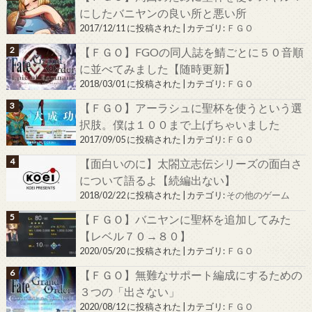
にしたバニヤンの良い所と悪い所
2017/12/11 に投稿された
|
カテゴリ:
ＦＧＯ
【ＦＧＯ】FGOの同人誌を鯖ごとに５０音順
に並べてみました【随時更新】
2018/03/01 に投稿された
|
カテゴリ:
ＦＧＯ
【ＦＧＯ】アーラシュに聖杯を使うという選
択肢。僕は１００まで上げちゃいました
2017/09/05 に投稿された
|
カテゴリ:
ＦＧＯ
【面白いのに】太閤立志伝シリーズの面白さ
について語るよ【続編出ない】
2018/02/22 に投稿された
|
カテゴリ:
その他のゲーム
【ＦＧＯ】バニヤンに聖杯を追加してみた
【レベル７０→８０】
2020/05/20 に投稿された
|
カテゴリ:
ＦＧＯ
【ＦＧＯ】無難なサポート編成にするための
３つの「出さない」
2020/08/12 に投稿された
|
カテゴリ:
ＦＧＯ