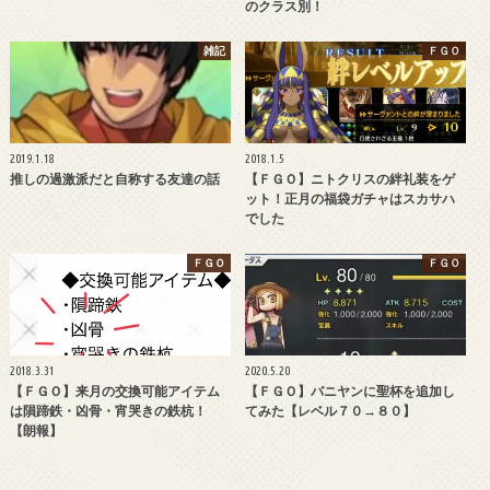
のクラス別！
雑記
ＦＧＯ
2019.1.18
2018.1.5
推しの過激派だと自称する友達の話
【ＦＧＯ】ニトクリスの絆礼装をゲ
ット！正月の福袋ガチャはスカサハ
でした
ＦＧＯ
ＦＧＯ
2018.3.31
2020.5.20
【ＦＧＯ】来月の交換可能アイテム
【ＦＧＯ】バニヤンに聖杯を追加し
は隕蹄鉄・凶骨・宵哭きの鉄杭！
てみた【レベル７０→８０】
【朗報】