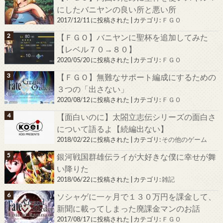
にしたバニヤンの良い所と悪い所
2017/12/11 に投稿された
|
カテゴリ:
ＦＧＯ
【ＦＧＯ】バニヤンに聖杯を追加してみた
【レベル７０→８０】
2020/05/20 に投稿された
|
カテゴリ:
ＦＧＯ
【ＦＧＯ】無難なサポート編成にするための
３つの「出さない」
2020/08/12 に投稿された
|
カテゴリ:
ＦＧＯ
【面白いのに】太閤立志伝シリーズの面白さ
について語るよ【続編出ない】
2018/02/22 に投稿された
|
カテゴリ:
その他のゲーム
銀河戦国群雄伝ライが大好きな僕に幸せが舞
い降りた
2018/06/22 に投稿された
|
カテゴリ:
雑記
ソシャゲに一ヶ月で１３０万円を課金して、
新聞に載ってしまった廃課金マンのお話
2017/08/17 に投稿された
|
カテゴリ:
ＦＧＯ