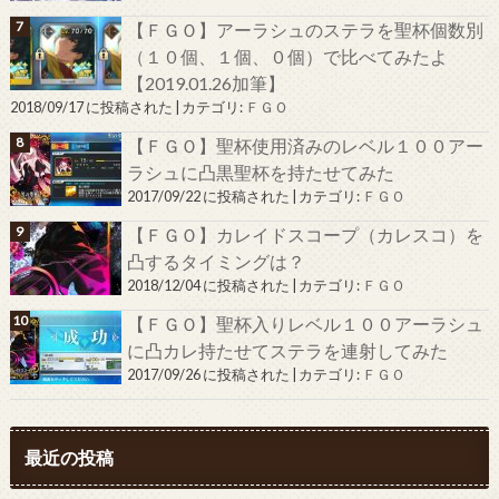
【ＦＧＯ】アーラシュのステラを聖杯個数別
（１０個、１個、０個）で比べてみたよ
【2019.01.26加筆】
2018/09/17 に投稿された
|
カテゴリ:
ＦＧＯ
【ＦＧＯ】聖杯使用済みのレベル１００アー
ラシュに凸黒聖杯を持たせてみた
2017/09/22 に投稿された
|
カテゴリ:
ＦＧＯ
【ＦＧＯ】カレイドスコープ（カレスコ）を
凸するタイミングは？
2018/12/04 に投稿された
|
カテゴリ:
ＦＧＯ
【ＦＧＯ】聖杯入りレベル１００アーラシュ
に凸カレ持たせてステラを連射してみた
2017/09/26 に投稿された
|
カテゴリ:
ＦＧＯ
最近の投稿