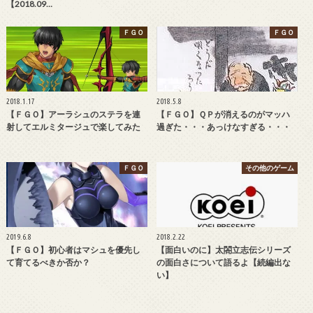
【2018.09…
ＦＧＯ
ＦＧＯ
2018.1.17
2018.5.8
【ＦＧＯ】アーラシュのステラを連
【ＦＧＯ】ＱＰが消えるのがマッハ
射してエルミタージュで楽してみた
過ぎた・・・あっけなすぎる・・・
ＦＧＯ
その他のゲーム
2019.6.8
2018.2.22
【ＦＧＯ】初心者はマシュを優先し
【面白いのに】太閤立志伝シリーズ
て育てるべきか否か？
の面白さについて語るよ【続編出な
い】