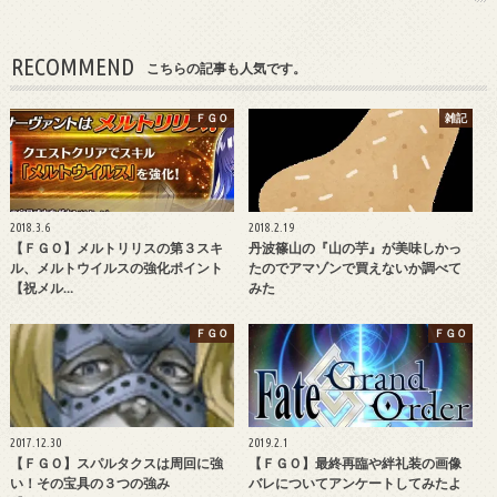
RECOMMEND
こちらの記事も人気です。
ＦＧＯ
雑記
2018.3.6
2018.2.19
【ＦＧＯ】メルトリリスの第３スキ
丹波篠山の『山の芋』が美味しかっ
ル、メルトウイルスの強化ポイント
たのでアマゾンで買えないか調べて
【祝メル…
みた
ＦＧＯ
ＦＧＯ
2017.12.30
2019.2.1
【ＦＧＯ】スパルタクスは周回に強
【ＦＧＯ】最終再臨や絆礼装の画像
い！その宝具の３つの強み
バレについてアンケートしてみたよ