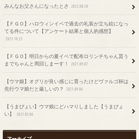
みんなお父さんになったとさ
2022.08.18
【ＦＧＯ】ハロウィンイベで過去の礼装が立ち絵になっ
てる件について【アンケート結果と個人的感想】
2021.10.23
【ＦＧＯ】明日からの夏イベで配布ロリンチちゃん貰う
までちゃんと周回しまーす！
2021.09.07
【ウマ娘】オグリが良い感じに育ったけどヴァルゴ杯は
先行ウマ娘だと厳しいの？
2021.09.06
【うまぴょい】ウマ娘にどハマりしました【うまぴょ
い】
2021.05.06
アーカイブ