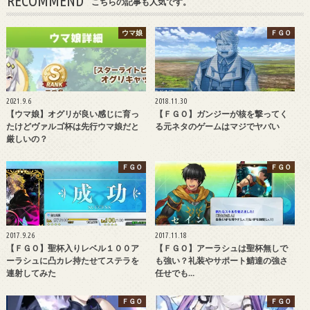
RECOMMEND
こちらの記事も人気です。
ウマ娘
ＦＧＯ
2021.9.6
2018.11.30
【ウマ娘】オグリが良い感じに育っ
【ＦＧＯ】ガンジーが核を撃ってく
たけどヴァルゴ杯は先行ウマ娘だと
る元ネタのゲームはマジでヤバい
厳しいの？
ＦＧＯ
ＦＧＯ
2017.9.26
2017.11.18
【ＦＧＯ】聖杯入りレベル１００ア
【ＦＧＯ】アーラシュは聖杯無しで
ーラシュに凸カレ持たせてステラを
も強い？礼装やサポート鯖達の強さ
連射してみた
任せでも…
ＦＧＯ
ＦＧＯ