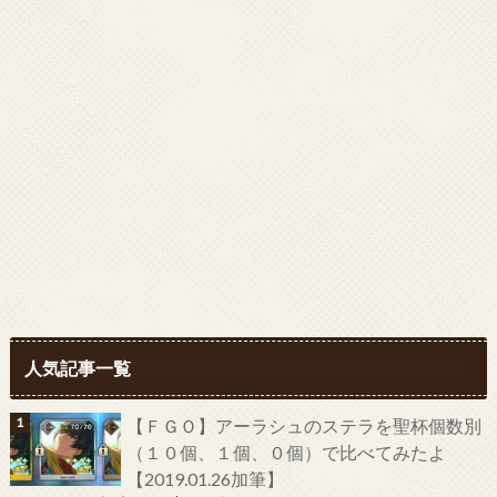
人気記事一覧
【ＦＧＯ】アーラシュのステラを聖杯個数別
（１０個、１個、０個）で比べてみたよ
【2019.01.26加筆】