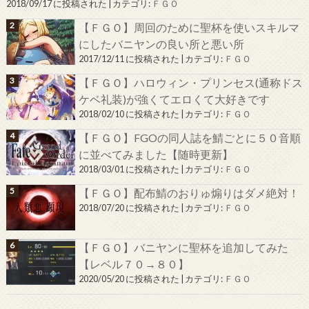
2018/09/17 に投稿された
|
カテゴリ:
ＦＧＯ
【ＦＧＯ】周回のために聖杯を使いスキルマ
にしたバニヤンの良い所と悪い所
2017/12/11 に投稿された
|
カテゴリ:
ＦＧＯ
【ＦＧＯ】ハロウィン・プリンセス(通称ドス
ケベ礼装)が強くてエロくて大好きです
2018/02/10 に投稿された
|
カテゴリ:
ＦＧＯ
【ＦＧＯ】FGOの同人誌を鯖ごとに５０音順
に並べてみました【随時更新】
2018/03/01 に投稿された
|
カテゴリ:
ＦＧＯ
【ＦＧＯ】配布鯖のおりゅ煽りはダメ絶対！
2018/07/20 に投稿された
|
カテゴリ:
ＦＧＯ
【ＦＧＯ】バニヤンに聖杯を追加してみた
【レベル７０→８０】
2020/05/20 に投稿された
|
カテゴリ:
ＦＧＯ