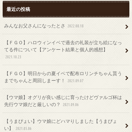
最近の投稿
みんなお父さんになったとさ
2022.08.18
【ＦＧＯ】ハロウィンイベで過去の礼装が立ち絵になっ
てる件について【アンケート結果と個人的感想】
2021.10.23
【ＦＧＯ】明日からの夏イベで配布ロリンチちゃん貰う
までちゃんと周回しまーす！
2021.09.07
【ウマ娘】オグリが良い感じに育ったけどヴァルゴ杯は
先行ウマ娘だと厳しいの？
2021.09.06
【うまぴょい】ウマ娘にどハマりしました【うまぴょ
い】
2021.05.06