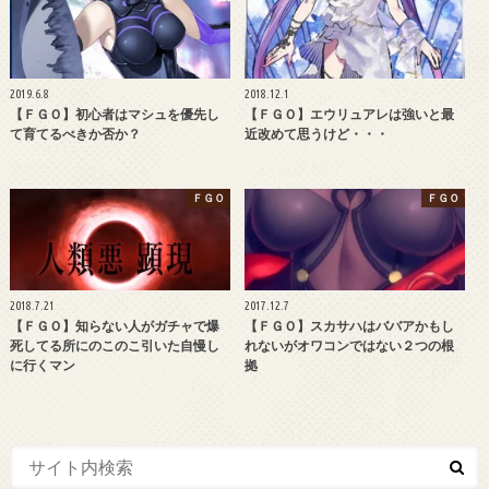
2019.6.8
2018.12.1
【ＦＧＯ】初心者はマシュを優先し
【ＦＧＯ】エウリュアレは強いと最
て育てるべきか否か？
近改めて思うけど・・・
ＦＧＯ
ＦＧＯ
2018.7.21
2017.12.7
【ＦＧＯ】知らない人がガチャで爆
【ＦＧＯ】スカサハはババアかもし
死してる所にのこのこ引いた自慢し
れないがオワコンではない２つの根
に行くマン
拠