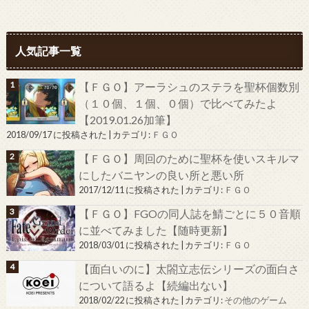
人気記事一覧
【ＦＧＯ】アーラシュのステラを聖杯個数別
（１０個、１個、０個）で比べてみたよ
【2019.01.26加筆】
2018/09/17 に投稿された
|
カテゴリ:
ＦＧＯ
【ＦＧＯ】周回のために聖杯を使いスキルマ
にしたバニヤンの良い所と悪い所
2017/12/11 に投稿された
|
カテゴリ:
ＦＧＯ
【ＦＧＯ】FGOの同人誌を鯖ごとに５０音順
に並べてみました【随時更新】
2018/03/01 に投稿された
|
カテゴリ:
ＦＧＯ
【面白いのに】太閤立志伝シリーズの面白さ
について語るよ【続編出ない】
2018/02/22 に投稿された
|
カテゴリ:
その他のゲーム