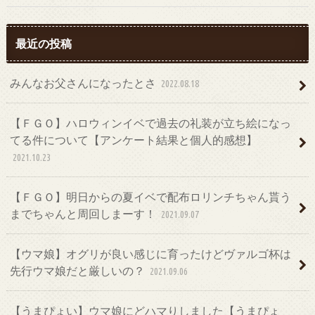
最近の投稿
みんなお父さんになったとさ
2022.08.18
【ＦＧＯ】ハロウィンイベで過去の礼装が立ち絵になっ
てる件について【アンケート結果と個人的感想】
2021.10.23
【ＦＧＯ】明日からの夏イベで配布ロリンチちゃん貰う
までちゃんと周回しまーす！
2021.09.07
【ウマ娘】オグリが良い感じに育ったけどヴァルゴ杯は
先行ウマ娘だと厳しいの？
2021.09.06
【うまぴょい】ウマ娘にどハマりしました【うまぴょ