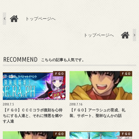
トップページへ
トップページへ
RECOMMEND
こちらの記事も人気です。
ＦＧＯ
ＦＧＯ
2018.7.5
2018.7.16
【ＦＧＯ】ＣＣＣコラボ復刻を心待
【ＦＧＯ】アーラシュの育成、礼
ちにする人達と、それに憎悪を燃や
装、サポート、聖杯なんかの話
す人達
ＦＧＯ
ＦＧＯ