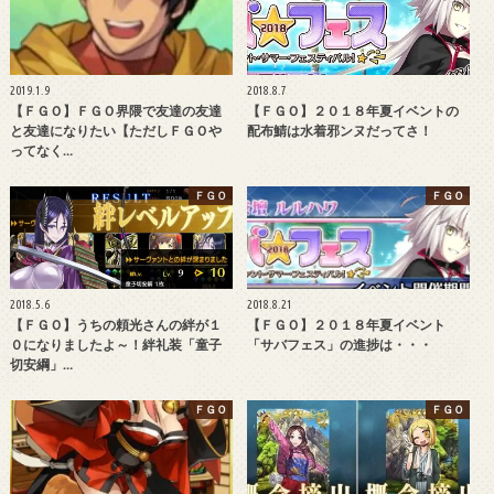
2019.1.9
2018.8.7
【ＦＧＯ】ＦＧＯ界隈で友達の友達
【ＦＧＯ】２０１８年夏イベントの
と友達になりたい【ただしＦＧＯや
配布鯖は水着邪ンヌだってさ！
ってなく…
ＦＧＯ
ＦＧＯ
2018.5.6
2018.8.21
【ＦＧＯ】うちの頼光さんの絆が１
【ＦＧＯ】２０１８年夏イベント
０になりましたよ～！絆礼装「童子
「サバフェス」の進捗は・・・
切安綱」…
ＦＧＯ
ＦＧＯ