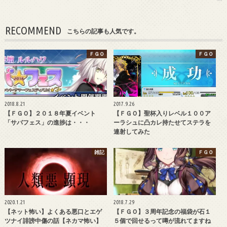
RECOMMEND
こちらの記事も人気です。
ＦＧＯ
ＦＧＯ
2018.8.21
2017.9.26
【ＦＧＯ】２０１８年夏イベント
【ＦＧＯ】聖杯入りレベル１００ア
「サバフェス」の進捗は・・・
ーラシュに凸カレ持たせてステラを
連射してみた
雑記
ＦＧＯ
2020.1.21
2018.7.29
【ネット怖い】よくある悪口とエゲ
【ＦＧＯ】３周年記念の福袋が石１
ツナイ誹謗中傷の話【ネカマ怖い】
５個で回せるって噂が流れてますね