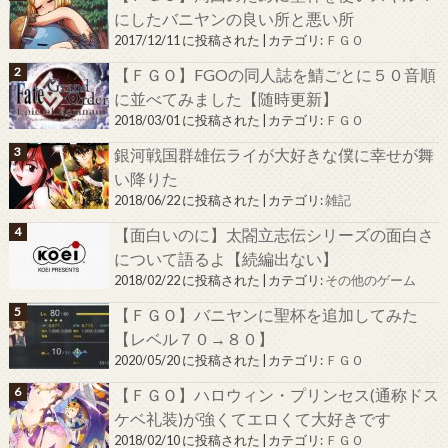
にしたバニヤンの良い所と悪い所
2017/12/11 に投稿された
|
カテゴリ:
ＦＧＯ
【ＦＧＯ】FGOの同人誌を鯖ごとに５０音順
に並べてみました【随時更新】
2018/03/01 に投稿された
|
カテゴリ:
ＦＧＯ
銀河戦国群雄伝ライが大好きな僕に幸せが舞
い降りた
2018/06/22 に投稿された
|
カテゴリ:
雑記
【面白いのに】太閤立志伝シリーズの面白さ
について語るよ【続編出ない】
2018/02/22 に投稿された
|
カテゴリ:
その他のゲーム
【ＦＧＯ】バニヤンに聖杯を追加してみた
【レベル７０→８０】
2020/05/20 に投稿された
|
カテゴリ:
ＦＧＯ
【ＦＧＯ】ハロウィン・プリンセス(通称ドス
ケベ礼装)が強くてエロくて大好きです
2018/02/10 に投稿された
|
カテゴリ:
ＦＧＯ