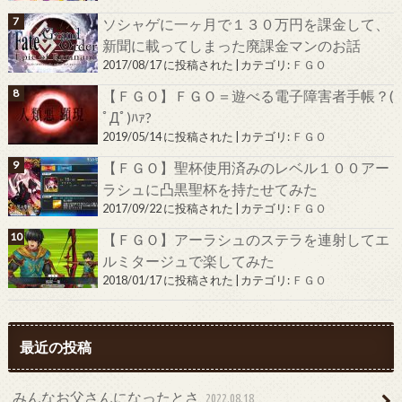
ソシャゲに一ヶ月で１３０万円を課金して、
新聞に載ってしまった廃課金マンのお話
2017/08/17 に投稿された
|
カテゴリ:
ＦＧＯ
【ＦＧＯ】ＦＧＯ＝遊べる電子障害者手帳？(
ﾟДﾟ)ﾊｧ?
2019/05/14 に投稿された
|
カテゴリ:
ＦＧＯ
【ＦＧＯ】聖杯使用済みのレベル１００アー
ラシュに凸黒聖杯を持たせてみた
2017/09/22 に投稿された
|
カテゴリ:
ＦＧＯ
【ＦＧＯ】アーラシュのステラを連射してエ
ルミタージュで楽してみた
2018/01/17 に投稿された
|
カテゴリ:
ＦＧＯ
最近の投稿
みんなお父さんになったとさ
2022.08.18