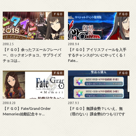
ＦＧＯ
ＦＧＯ
2018.2.5
2018.9.4
【ＦＧＯ】余ったフエールフレーバ
【ＦＧＯ】アイリスフィールを入手
ー、ロックオンチョコ、サプライズ
するチャンスがついにやってくる！
チョコは…
Fate…
ＦＧＯ
ＦＧＯ
2018.8.20
2017.9.3
【ＦＧＯ】Fate/Grand Order
【ＦＧＯ】無課金勢？いいえ、無
Memories始動記念キャ…
（理のない）課金勢(のつもり)です