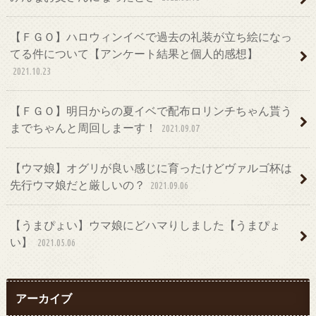
【ＦＧＯ】ハロウィンイベで過去の礼装が立ち絵になっ
てる件について【アンケート結果と個人的感想】
2021.10.23
【ＦＧＯ】明日からの夏イベで配布ロリンチちゃん貰う
までちゃんと周回しまーす！
2021.09.07
【ウマ娘】オグリが良い感じに育ったけどヴァルゴ杯は
先行ウマ娘だと厳しいの？
2021.09.06
【うまぴょい】ウマ娘にどハマりしました【うまぴょ
い】
2021.05.06
アーカイブ