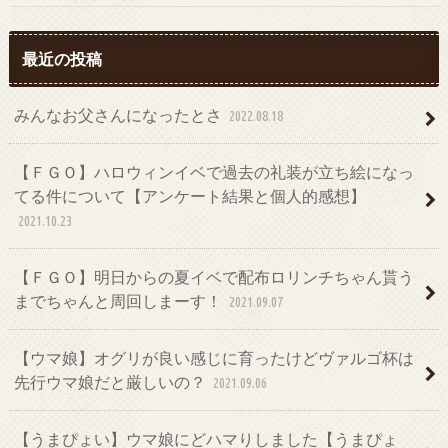
最近の投稿
みんなお父さんになったとさ
2022.08.18
【ＦＧＯ】ハロウィンイベで過去の礼装が立ち絵になっ
てる件について【アンケート結果と個人的感想】
2021.10.23
【ＦＧＯ】明日からの夏イベで配布ロリンチちゃん貰う
までちゃんと周回しまーす！
2021.09.07
【ウマ娘】オグリが良い感じに育ったけどヴァルゴ杯は
先行ウマ娘だと厳しいの？
2021.09.06
【うまぴょい】ウマ娘にどハマりしました【うまぴょ