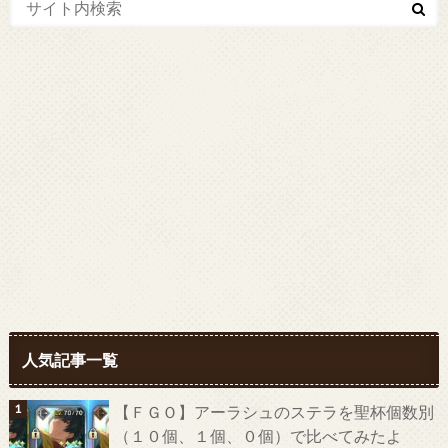
人気記事一覧
【ＦＧＯ】アーラシュのステラを聖杯個数別
（１０個、１個、０個）で比べてみたよ