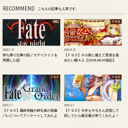
RECOMMEND
こちらの記事も人気です。
雑記
ＦＧＯ
2020.7.27
2018.8.22
持ち帰り仕事の話／ステイナイトを
【ＦＧＯ】ネロ祭に備えて育成を進
再開した話
めたい鯖４人【2018.08.30追記】
ＦＧＯ
ＦＧＯ
2019.2.1
2018.6.7
【ＦＧＯ】最終再臨や絆礼装の画像
【ＦＧＯ】今年もサモさん目指して
バレについてアンケートしてみたよ
回してたら槍玉藻が来てくれたよ！