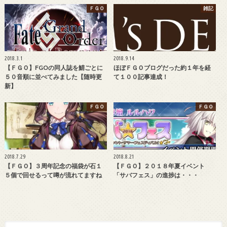
ＦＧＯ
雑記
2018.3.1
2018.9.14
【ＦＧＯ】FGOの同人誌を鯖ごとに
ほぼＦＧＯブログだった約１年を経
５０音順に並べてみました【随時更
て１００記事達成！
新】
ＦＧＯ
ＦＧＯ
2018.7.29
2018.8.21
【ＦＧＯ】３周年記念の福袋が石１
【ＦＧＯ】２０１８年夏イベント
５個で回せるって噂が流れてますね
「サバフェス」の進捗は・・・