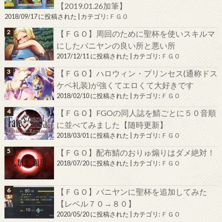
【2019.01.26加筆】
2018/09/17 に投稿された
|
カテゴリ:
ＦＧＯ
【ＦＧＯ】周回のために聖杯を使いスキルマ
にしたバニヤンの良い所と悪い所
2017/12/11 に投稿された
|
カテゴリ:
ＦＧＯ
【ＦＧＯ】ハロウィン・プリンセス(通称ドス
ケベ礼装)が強くてエロくて大好きです
2018/02/10 に投稿された
|
カテゴリ:
ＦＧＯ
【ＦＧＯ】FGOの同人誌を鯖ごとに５０音順
に並べてみました【随時更新】
2018/03/01 に投稿された
|
カテゴリ:
ＦＧＯ
【ＦＧＯ】配布鯖のおりゅ煽りはダメ絶対！
2018/07/20 に投稿された
|
カテゴリ:
ＦＧＯ
【ＦＧＯ】バニヤンに聖杯を追加してみた
【レベル７０→８０】
2020/05/20 に投稿された
|
カテゴリ:
ＦＧＯ