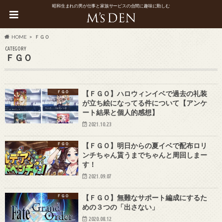
昭和生まれの男が仕事と家族サービスの合間に趣味に勤しむ
HOME
ＦＧＯ
CATEGORY
ＦＧＯ
ＦＧＯ
【ＦＧＯ】ハロウィンイベで過去の礼装
が立ち絵になってる件について【アンケ
ート結果と個人的感想】
2021.10.23
ＦＧＯ
【ＦＧＯ】明日からの夏イベで配布ロリ
ンチちゃん貰うまでちゃんと周回しまー
す！
2021.09.07
ＦＧＯ
【ＦＧＯ】無難なサポート編成にするた
めの３つの「出さない」
2020.08.12