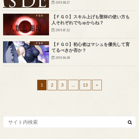
2019.08.27
ＦＧＯ
【ＦＧＯ】スキル上げも聖杯の使い方も
人それぞれでちゅからね？
2019.07.22
ＦＧＯ
【ＦＧＯ】初心者はマシュを優先して育
てるべきか否か？
2019.06.08
1
2
3
…
13
>