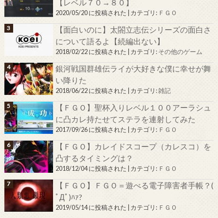
【レベル７０→８０】
2020/05/20 に投稿された
|
カテゴリ:
ＦＧＯ
【面白いのに】太閤立志伝シリーズの面白さ
について語るよ【続編出ない】
2018/02/22 に投稿された
|
カテゴリ:
その他のゲーム
銀河戦国群雄伝ライが大好きな僕に幸せが舞
い降りた
2018/06/22 に投稿された
|
カテゴリ:
雑記
【ＦＧＯ】聖杯入りレベル１００アーラシュ
に凸カレ持たせてステラを連射してみた
2017/09/26 に投稿された
|
カテゴリ:
ＦＧＯ
【ＦＧＯ】カレイドスコープ（カレスコ）を
凸するタイミングは？
2018/12/04 に投稿された
|
カテゴリ:
ＦＧＯ
【ＦＧＯ】ＦＧＯ＝遊べる電子障害者手帳？(
ﾟДﾟ)ﾊｧ?
2019/05/14 に投稿された
|
カテゴリ:
ＦＧＯ