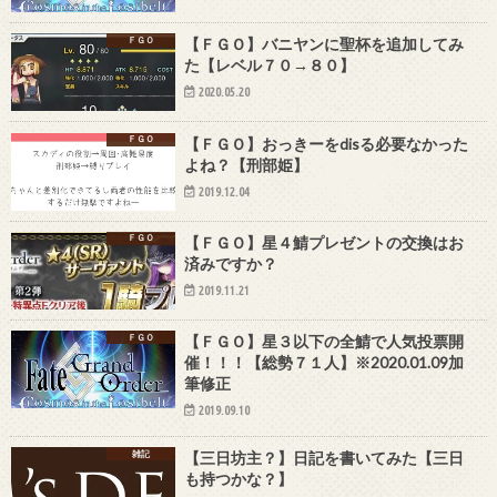
ＦＧＯ
【ＦＧＯ】バニヤンに聖杯を追加してみ
た【レベル７０→８０】
2020.05.20
ＦＧＯ
【ＦＧＯ】おっきーをdisる必要なかった
よね？【刑部姫】
2019.12.04
ＦＧＯ
【ＦＧＯ】星４鯖プレゼントの交換はお
済みですか？
2019.11.21
ＦＧＯ
【ＦＧＯ】星３以下の全鯖で人気投票開
催！！！【総勢７１人】※2020.01.09加
筆修正
2019.09.10
雑記
【三日坊主？】日記を書いてみた【三日
も持つかな？】