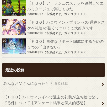
【ＦＧＯ】アーラシュのステラを連射してエ
ルミタージュで楽してみた
2018/01/17 に投稿された
|
カテゴリ:
ＦＧＯ
【ＦＧＯ】ハロウィン・プリンセス(通称ドス
ケベ礼装)が強くてエロくて大好きです
2018/02/10 に投稿された
|
カテゴリ:
ＦＧＯ
【ＦＧＯ】無難なサポート編成にするための
３つの「出さない」
2020/08/12 に投稿された
|
カテゴリ:
ＦＧＯ
最近の投稿
みんなお父さんになったとさ
2022.08.18
【ＦＧＯ】ハロウィンイベで過去の礼装が立ち絵になっ
てる件について【アンケート結果と個人的感想】