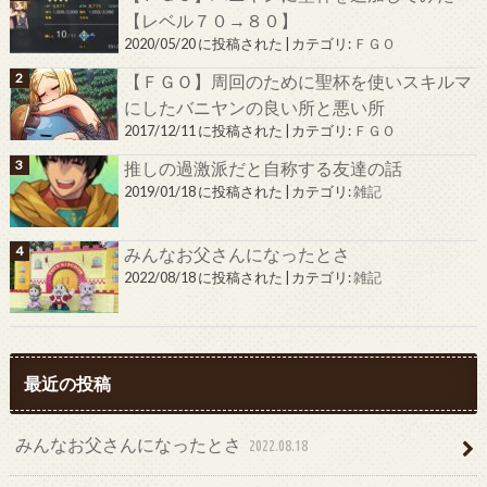
【レベル７０→８０】
2020/05/20 に投稿された
|
カテゴリ:
ＦＧＯ
【ＦＧＯ】周回のために聖杯を使いスキルマ
にしたバニヤンの良い所と悪い所
2017/12/11 に投稿された
|
カテゴリ:
ＦＧＯ
推しの過激派だと自称する友達の話
2019/01/18 に投稿された
|
カテゴリ:
雑記
みんなお父さんになったとさ
2022/08/18 に投稿された
|
カテゴリ:
雑記
最近の投稿
みんなお父さんになったとさ
2022.08.18