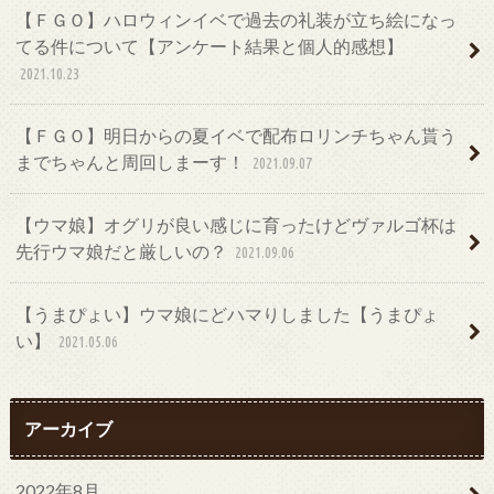
【ＦＧＯ】ハロウィンイベで過去の礼装が立ち絵になっ
てる件について【アンケート結果と個人的感想】
2021.10.23
【ＦＧＯ】明日からの夏イベで配布ロリンチちゃん貰う
までちゃんと周回しまーす！
2021.09.07
【ウマ娘】オグリが良い感じに育ったけどヴァルゴ杯は
先行ウマ娘だと厳しいの？
2021.09.06
【うまぴょい】ウマ娘にどハマりしました【うまぴょ
い】
2021.05.06
アーカイブ
2022年8月