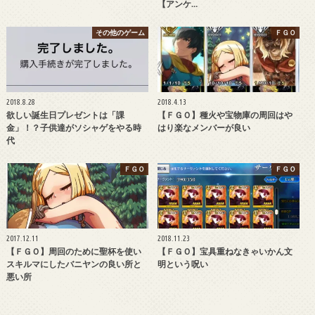
【アンケ…
その他のゲーム
ＦＧＯ
2018.8.28
2018.4.13
欲しい誕生日プレゼントは「課
【ＦＧＯ】種火や宝物庫の周回はや
金」！？子供達がソシャゲをやる時
はり楽なメンバーが良い
代
ＦＧＯ
ＦＧＯ
2017.12.11
2018.11.23
【ＦＧＯ】周回のために聖杯を使い
【ＦＧＯ】宝具重ねなきゃいかん文
スキルマにしたバニヤンの良い所と
明という呪い
悪い所