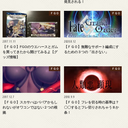
発見される！
ＦＧＯ
ＦＧＯ
2017.11.11
2020.8.12
【ＦＧＯ】FGOのウエハースとガム
【ＦＧＯ】無難なサポート編成にす
を買ってきたから開けてみるよ【グ
るための３つの「出さない」
ッズ情報】
ＦＧＯ
ＦＧＯ
2017.12.7
2018.9.9
【ＦＧＯ】スカサハはババアかもし
【ＦＧＯ】フレを切る時の基準は？
れないがオワコンではない２つの根
〇〇するとフレ切りされちゃう８か
拠
条！