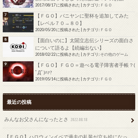
2017/08/17 に投稿された
|
カテゴリ:
ＦＧＯ
【ＦＧＯ】バニヤンに聖杯を追加してみた
【レベル７０→８０】
2020/05/20 に投稿された
|
カテゴリ:
ＦＧＯ
【面白いのに】太閤立志伝シリーズの面白さ
について語るよ【続編出ない】
2018/02/22 に投稿された
|
カテゴリ:
その他のゲーム
【ＦＧＯ】ＦＧＯ＝遊べる電子障害者手帳？(
ﾟДﾟ)ﾊｧ?
2019/05/14 に投稿された
|
カテゴリ:
ＦＧＯ
最近の投稿
みんなお父さんになったとさ
2022.08.18
【ＦＧＯ】ハロウィンイベで過去の礼装が立ち絵になっ