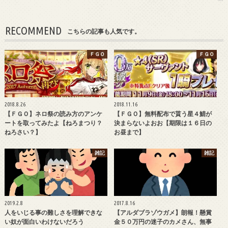
RECOMMEND
こちらの記事も人気です。
ＦＧＯ
ＦＧＯ
2018.8.26
2018.11.16
【ＦＧＯ】ネロ祭の読み方のアンケ
【ＦＧＯ】無料配布で貰う星４鯖が
ートを取ってみたよ【ねろまつり？
決まらないよおお【期限は１６日の
ねろさい？】
お昼まで】
雑記
雑記
2019.2.8
2017.8.16
人をいじる事の難しさを理解できな
【アルダブラゾウガメ】朗報！懸賞
い奴が面白いわけないだろう
金５０万円の迷子のカメさん、無事