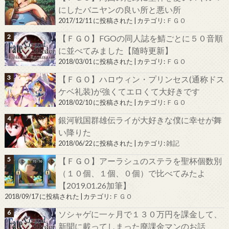
にしたバニヤンの良い所と悪い所
2017/12/11 に投稿された
|
カテゴリ:
ＦＧＯ
【ＦＧＯ】FGOの同人誌を鯖ごとに５０音順
に並べてみました【随時更新】
2018/03/01 に投稿された
|
カテゴリ:
ＦＧＯ
【ＦＧＯ】ハロウィン・プリンセス(通称ドス
ケベ礼装)が強くてエロくて大好きです
2018/02/10 に投稿された
|
カテゴリ:
ＦＧＯ
銀河戦国群雄伝ライが大好きな僕に幸せが舞
い降りた
2018/06/22 に投稿された
|
カテゴリ:
雑記
【ＦＧＯ】アーラシュのステラを聖杯個数別
（１０個、１個、０個）で比べてみたよ
【2019.01.26加筆】
2018/09/17 に投稿された
|
カテゴリ:
ＦＧＯ
ソシャゲに一ヶ月で１３０万円を課金して、
新聞に載ってしまった廃課金マンのお話