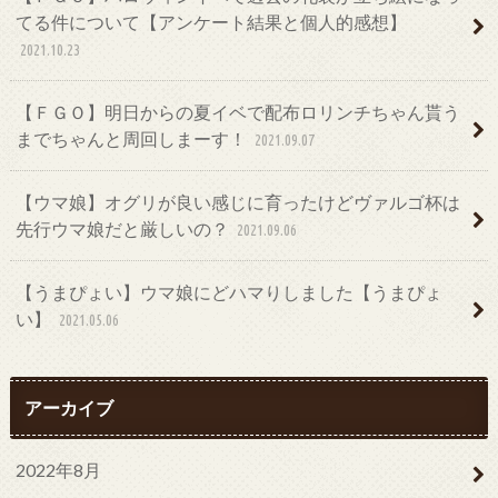
てる件について【アンケート結果と個人的感想】
2021.10.23
【ＦＧＯ】明日からの夏イベで配布ロリンチちゃん貰う
までちゃんと周回しまーす！
2021.09.07
【ウマ娘】オグリが良い感じに育ったけどヴァルゴ杯は
先行ウマ娘だと厳しいの？
2021.09.06
【うまぴょい】ウマ娘にどハマりしました【うまぴょ
い】
2021.05.06
アーカイブ
2022年8月