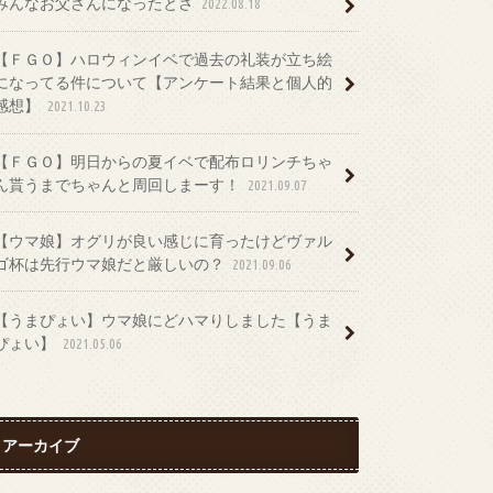
みんなお父さんになったとさ
2022.08.18
【ＦＧＯ】ハロウィンイベで過去の礼装が立ち絵
になってる件について【アンケート結果と個人的
感想】
2021.10.23
【ＦＧＯ】明日からの夏イベで配布ロリンチちゃ
ん貰うまでちゃんと周回しまーす！
2021.09.07
【ウマ娘】オグリが良い感じに育ったけどヴァル
ゴ杯は先行ウマ娘だと厳しいの？
2021.09.06
【うまぴょい】ウマ娘にどハマりしました【うま
ぴょい】
2021.05.06
アーカイブ