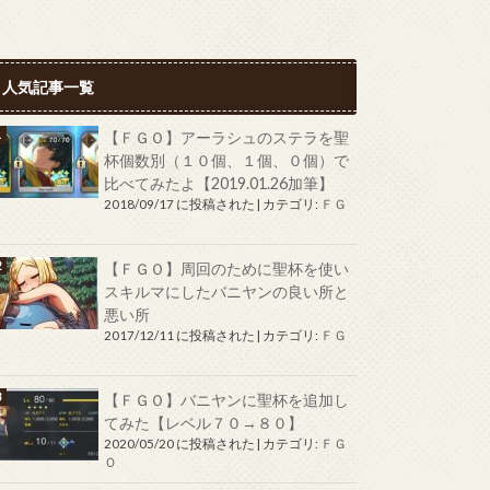
人気記事一覧
【ＦＧＯ】アーラシュのステラを聖
杯個数別（１０個、１個、０個）で
比べてみたよ【2019.01.26加筆】
2018/09/17 に投稿された
|
カテゴリ:
ＦＧ
Ｏ
【ＦＧＯ】周回のために聖杯を使い
スキルマにしたバニヤンの良い所と
悪い所
2017/12/11 に投稿された
|
カテゴリ:
ＦＧ
Ｏ
【ＦＧＯ】バニヤンに聖杯を追加し
てみた【レベル７０→８０】
2020/05/20 に投稿された
|
カテゴリ:
ＦＧ
Ｏ