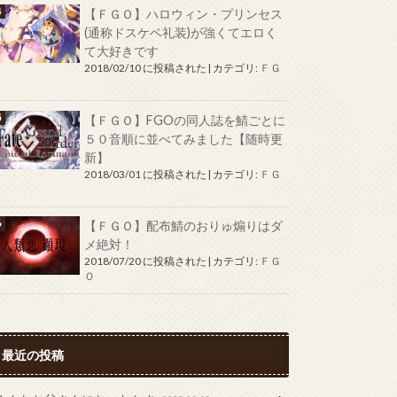
【ＦＧＯ】ハロウィン・プリンセス
(通称ドスケベ礼装)が強くてエロく
て大好きです
2018/02/10 に投稿された
|
カテゴリ:
ＦＧ
Ｏ
【ＦＧＯ】FGOの同人誌を鯖ごとに
５０音順に並べてみました【随時更
新】
2018/03/01 に投稿された
|
カテゴリ:
ＦＧ
Ｏ
【ＦＧＯ】配布鯖のおりゅ煽りはダ
メ絶対！
2018/07/20 に投稿された
|
カテゴリ:
ＦＧ
Ｏ
最近の投稿