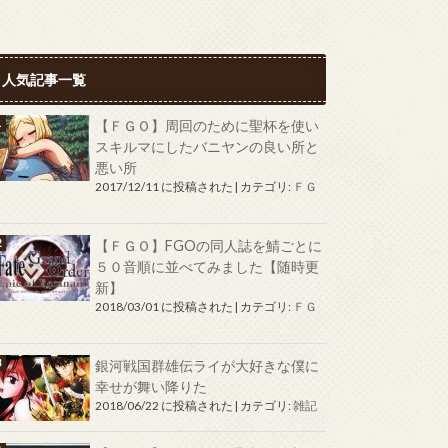
人気記事一覧
【ＦＧＯ】周回のために聖杯を使い
スキルマにしたバニヤンの良い所と
悪い所
2017/12/11 に投稿された
|
カテゴリ:
ＦＧ
Ｏ
【ＦＧＯ】FGOの同人誌を鯖ごとに
５０音順に並べてみました【随時更
新】
2018/03/01 に投稿された
|
カテゴリ:
ＦＧ
Ｏ
銀河戦国群雄伝ライが大好きな僕に
幸せが舞い降りた
2018/06/22 に投稿された
|
カテゴリ:
雑記