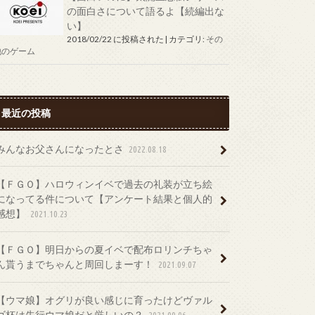
の面白さについて語るよ【続編出な
い】
2018/02/22 に投稿された
|
カテゴリ:
その
他のゲーム
最近の投稿
みんなお父さんになったとさ
2022.08.18
【ＦＧＯ】ハロウィンイベで過去の礼装が立ち絵
になってる件について【アンケート結果と個人的
感想】
2021.10.23
【ＦＧＯ】明日からの夏イベで配布ロリンチちゃ
ん貰うまでちゃんと周回しまーす！
2021.09.07
【ウマ娘】オグリが良い感じに育ったけどヴァル
ゴ杯は先行ウマ娘だと厳しいの？
2021.09.06