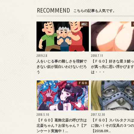
RECOMMEND
こちらの記事も人気です。
雑記
2019.2.8
2018.7.11
人をいじる事の難しさを理解で
【ＦＧＯ】好きな星３鯖っ
きない奴が面白いわけないだろ
が真っ先に思い浮かびます
う
は・・・
ＦＧＯ
2018.5.10
2017.12.30
【ＦＧＯ】葛飾北斎の呼び方は
【ＦＧＯ】スパルタクスは
北斎ちゃん？お栄ちゃん？【ア
に強い！その宝具の３つの
ンケート実施中！…
【2018.09…