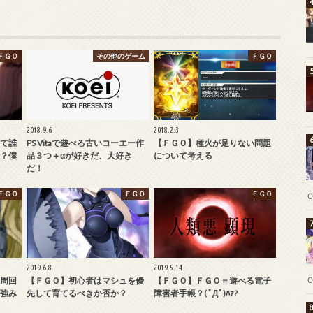
ＦＧＯ
その他のゲーム
ＦＧＯ
2018.9.6
2018.2.3
て誰
PS Vitaで遊べる古いコーエー作
【ＦＧＯ】種火が足りない問題
？僕
品３つ＋αが好きだ、大好き
について考える
だ！
ＦＧＯ
ＦＧＯ
ＦＧＯ
2019.6.8
2019.5.14
周回
【ＦＧＯ】初心者はマシュを優
【ＦＧＯ】ＦＧＯ＝遊べる電子
強み
先して育てるべきか否か？
障害者手帳？( ﾟДﾟ)ﾊｧ?