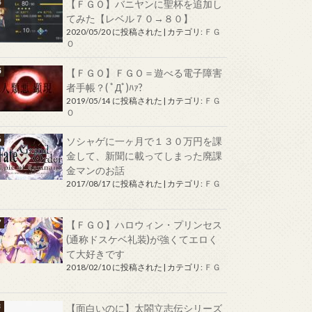
【ＦＧＯ】バニヤンに聖杯を追加し
てみた【レベル７０→８０】
2020/05/20 に投稿された
|
カテゴリ:
ＦＧ
Ｏ
【ＦＧＯ】ＦＧＯ＝遊べる電子障害
者手帳？( ﾟДﾟ)ﾊｧ?
2019/05/14 に投稿された
|
カテゴリ:
ＦＧ
Ｏ
ソシャゲに一ヶ月で１３０万円を課
金して、新聞に載ってしまった廃課
金マンのお話
2017/08/17 に投稿された
|
カテゴリ:
ＦＧ
Ｏ
【ＦＧＯ】ハロウィン・プリンセス
(通称ドスケベ礼装)が強くてエロく
て大好きです
2018/02/10 に投稿された
|
カテゴリ:
ＦＧ
Ｏ
【面白いのに】太閤立志伝シリーズ