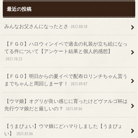
最近の投稿
みんなお父さんになったとさ
2022.08.18
【ＦＧＯ】ハロウィンイベで過去の礼装が立ち絵になっ
てる件について【アンケート結果と個人的感想】
2021.10.23
【ＦＧＯ】明日からの夏イベで配布ロリンチちゃん貰う
までちゃんと周回しまーす！
2021.09.07
【ウマ娘】オグリが良い感じに育ったけどヴァルゴ杯は
先行ウマ娘だと厳しいの？
2021.09.06
【うまぴょい】ウマ娘にどハマりしました【うまぴょ
い】
2021.05.06