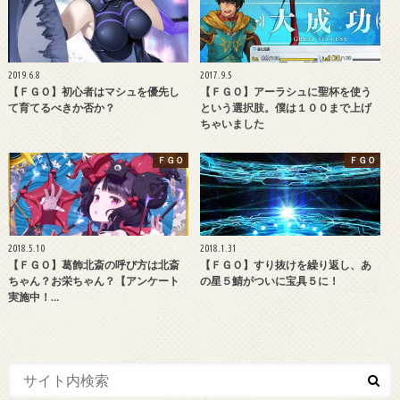
2019.6.8
2017.9.5
【ＦＧＯ】初心者はマシュを優先し
【ＦＧＯ】アーラシュに聖杯を使う
て育てるべきか否か？
という選択肢。僕は１００まで上げ
ちゃいました
ＦＧＯ
ＦＧＯ
2018.5.10
2018.1.31
【ＦＧＯ】葛飾北斎の呼び方は北斎
【ＦＧＯ】すり抜けを繰り返し、あ
ちゃん？お栄ちゃん？【アンケート
の星５鯖がついに宝具５に！
実施中！…