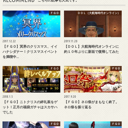
こちらの記事も人気です。
ＦＧＯ
ＤＯＬ（大航海時代オンライン）
2017.12.22
2019.11.20
【ＦＧＯ】冥界のクリスマス、イイ
【ＤＯＬ】大航海時代オンラインに
ハナシダナー！クリスマスイベント
約１０年ぶりに新垢で復帰してみた
を満喫中…
ＦＧＯ
ＦＧＯ
2018.1.5
2017.9.20
【ＦＧＯ】ニトクリスの絆礼装をゲ
【ＦＧＯ】ネロ祭がまもなく終了。
ット！正月の福袋ガチャはスカサハ
ネロ祭を振り返る
でした
ＦＧＯ
ＦＧＯ