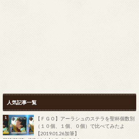
人気記事一覧
【ＦＧＯ】アーラシュのステラを聖杯個数別
（１０個、１個、０個）で比べてみたよ
【2019.01.26加筆】