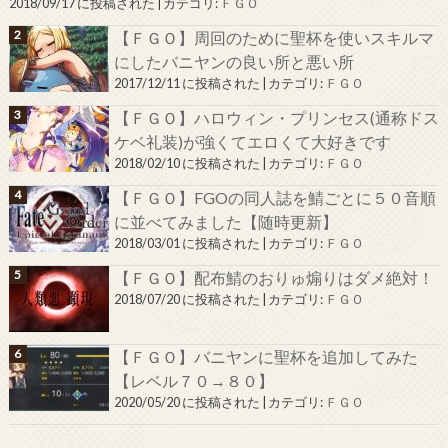
2018/09/17 に投稿された
|
カテゴリ:
ＦＧＯ
【ＦＧＯ】周回のために聖杯を使いスキルマ
にしたバニヤンの良い所と悪い所
2017/12/11 に投稿された
|
カテゴリ:
ＦＧＯ
【ＦＧＯ】ハロウィン・プリンセス(通称ドス
ケベ礼装)が強くてエロくて大好きです
2018/02/10 に投稿された
|
カテゴリ:
ＦＧＯ
【ＦＧＯ】FGOの同人誌を鯖ごとに５０音順
に並べてみました【随時更新】
2018/03/01 に投稿された
|
カテゴリ:
ＦＧＯ
【ＦＧＯ】配布鯖のおりゅ煽りはダメ絶対！
2018/07/20 に投稿された
|
カテゴリ:
ＦＧＯ
【ＦＧＯ】バニヤンに聖杯を追加してみた
【レベル７０→８０】
2020/05/20 に投稿された
|
カテゴリ:
ＦＧＯ