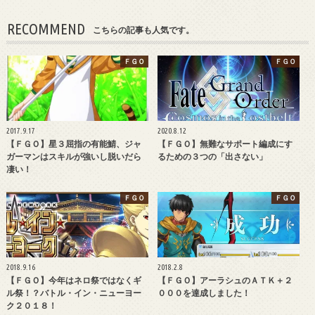
RECOMMEND
こちらの記事も人気です。
ＦＧＯ
ＦＧＯ
2017.9.17
2020.8.12
【ＦＧＯ】星３屈指の有能鯖、ジャ
【ＦＧＯ】無難なサポート編成にす
ガーマンはスキルが強いし脱いだら
るための３つの「出さない」
凄い！
ＦＧＯ
ＦＧＯ
2018.9.16
2018.2.8
【ＦＧＯ】今年はネロ祭ではなくギ
【ＦＧＯ】アーラシュのＡＴＫ＋２
ル祭！？バトル・イン・ニューヨー
０００を達成しました！
ク２０１８！