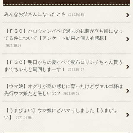
みんなお父さんになったとさ
2022.08.18
【ＦＧＯ】ハロウィンイベで過去の礼装が立ち絵になっ
てる件について【アンケート結果と個人的感想】
2021.10.23
【ＦＧＯ】明日からの夏イベで配布ロリンチちゃん貰う
までちゃんと周回しまーす！
2021.09.07
【ウマ娘】オグリが良い感じに育ったけどヴァルゴ杯は
先行ウマ娘だと厳しいの？
2021.09.06
【うまぴょい】ウマ娘にどハマりしました【うまぴょ
い】
2021.05.06