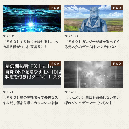
ＦＧＯ
ＦＧＯ
2018.1.31
2018.11.30
【ＦＧＯ】すり抜けを繰り返し、あ
【ＦＧＯ】ガンジーが核を撃ってく
の星５鯖がついに宝具５に！
る元ネタのゲームはマジでヤバい
ＦＧＯ
ＦＧＯ
2018.6.3
2019.4.18
【ＦＧＯ】星の開拓者って優秀なス
【しんどい】周回を頑張れない老い
キルだし何より凄いカッコいいよね
ぼれソシャゲーマー【つらい】