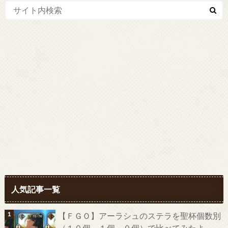
人気記事一覧
【ＦＧＯ】アーラシュのステラを聖杯個数別
（１０個、１個、０個）で比べてみたよ