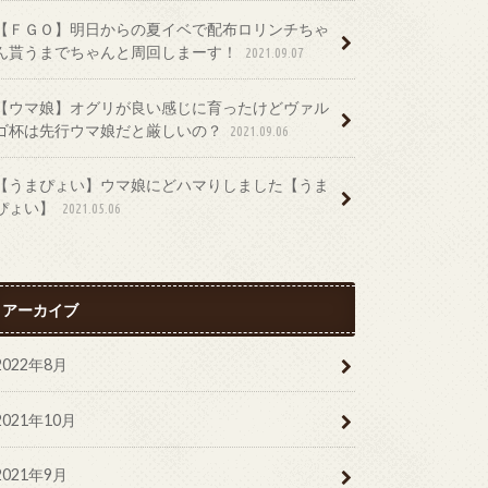
【ＦＧＯ】明日からの夏イベで配布ロリンチちゃ
ん貰うまでちゃんと周回しまーす！
2021.09.07
【ウマ娘】オグリが良い感じに育ったけどヴァル
ゴ杯は先行ウマ娘だと厳しいの？
2021.09.06
【うまぴょい】ウマ娘にどハマりしました【うま
ぴょい】
2021.05.06
アーカイブ
2022年8月
2021年10月
2021年9月