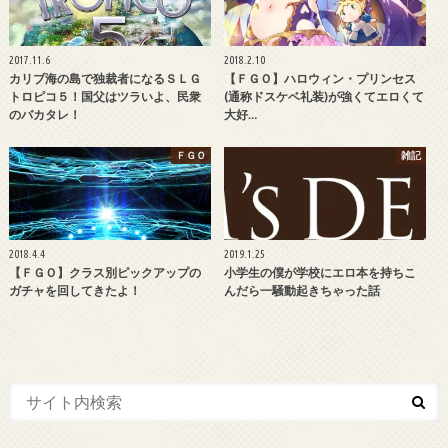
2017.11.6
2018.2.10
カリブ海の島で独裁者になるＳＬＧ
【ＦＧＯ】ハロウィン・プリンセス
トロピコ５！国父はツラいよ、民衆
(通称ドスケベ礼装)が強くてエロくて
のバカタレ！
大好…
ＦＧＯ
雑記
2018.4.4
2019.1.25
【ＦＧＯ】クラス別ピックアップの
小学生の僕が学校にエロ本を持ちこ
ガチャを回してきたよ！
んだら一騒動起きちゃった話