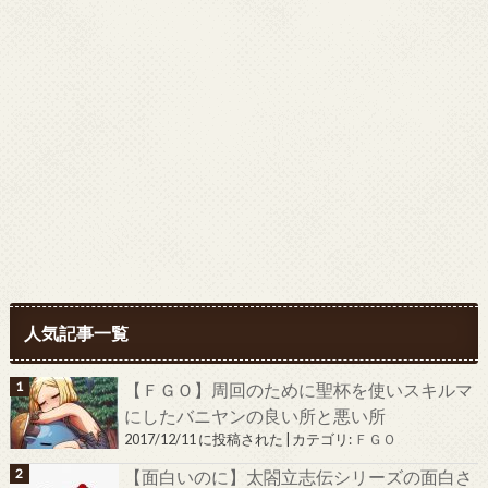
人気記事一覧
【ＦＧＯ】周回のために聖杯を使いスキルマ
にしたバニヤンの良い所と悪い所
2017/12/11 に投稿された
|
カテゴリ:
ＦＧＯ
【面白いのに】太閤立志伝シリーズの面白さ