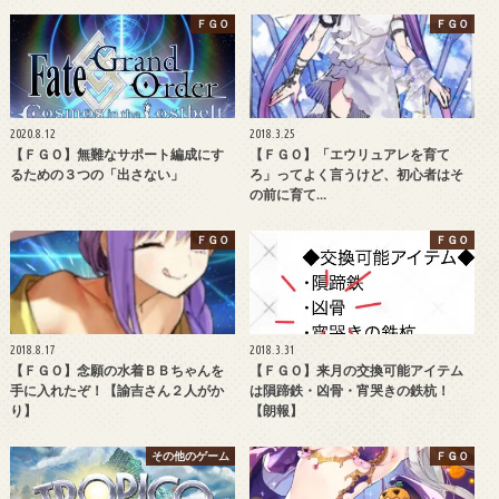
ＦＧＯ
ＦＧＯ
2020.8.12
2018.3.25
【ＦＧＯ】無難なサポート編成にす
【ＦＧＯ】「エウリュアレを育て
るための３つの「出さない」
ろ」ってよく言うけど、初心者はそ
の前に育て…
ＦＧＯ
ＦＧＯ
2018.8.17
2018.3.31
【ＦＧＯ】念願の水着ＢＢちゃんを
【ＦＧＯ】来月の交換可能アイテム
手に入れたぞ！【諭吉さん２人がか
は隕蹄鉄・凶骨・宵哭きの鉄杭！
り】
【朗報】
その他のゲーム
ＦＧＯ