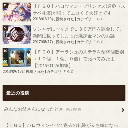
【ＦＧＯ】ハロウィン・プリンセス(通称ドス
ケベ礼装)が強くてエロくて大好きです
2018/02/10 に投稿された
|
カテゴリ:
ＦＧＯ
ソシャゲに一ヶ月で１３０万円を課金して、
新聞に載ってしまった廃課金マンのお話
2017/08/17 に投稿された
|
カテゴリ:
ＦＧＯ
【ＦＧＯ】アーラシュのステラを聖杯個数別
（１０個、１個、０個）で比べてみたよ
【2019.01.26加筆】
2018/09/17 に投稿された
|
カテゴリ:
ＦＧＯ
最近の投稿
みんなお父さんになったとさ
2022.08.18
【ＦＧＯ】ハロウィンイベで過去の礼装が立ち絵になっ