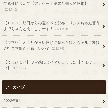
てる件について【アンケート結果と個人的感想】
2021.10.23
【ＦＧＯ】明日からの夏イベで配布ロリンチちゃん貰う
までちゃんと周回しまーす！
2021.09.07
【ウマ娘】オグリが良い感じに育ったけどヴァルゴ杯は
先行ウマ娘だと厳しいの？
2021.09.06
【うまぴょい】ウマ娘にどハマりしました【うまぴょ
い】
2021.05.06
アーカイブ
2022年8月