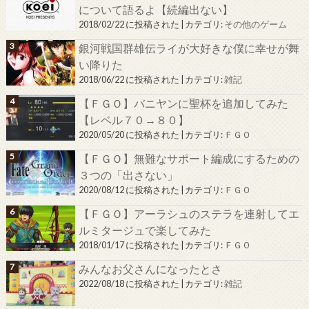
について語るよ【続編出ない】
2018/02/22 に投稿された
|
カテゴリ:
その他のゲーム
銀河戦国群雄伝ライが大好きな僕に幸せが舞
い降りた
2018/06/22 に投稿された
|
カテゴリ:
雑記
【ＦＧＯ】バニヤンに聖杯を追加してみた
【レベル７０→８０】
2020/05/20 に投稿された
|
カテゴリ:
ＦＧＯ
【ＦＧＯ】無難なサポート編成にするための
３つの「出さない」
2020/08/12 に投稿された
|
カテゴリ:
ＦＧＯ
【ＦＧＯ】アーラシュのステラを連射してエ
ルミタージュで楽してみた
2018/01/17 に投稿された
|
カテゴリ:
ＦＧＯ
みんなお父さんになったとさ
2022/08/18 に投稿された
|
カテゴリ:
雑記