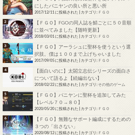
にしたバニヤンの良い所と悪い所
2017/12/11 に投稿された
|
カテゴリ:
ＦＧＯ
【ＦＧＯ】FGOの同人誌を鯖ごとに５０音順
に並べてみました【随時更新】
2018/03/01 に投稿された
|
カテゴリ:
ＦＧＯ
【ＦＧＯ】アーラシュに聖杯を使うという選
択肢。僕は１００まで上げちゃいました
2017/09/05 に投稿された
|
カテゴリ:
ＦＧＯ
【面白いのに】太閤立志伝シリーズの面白さ
について語るよ【続編出ない】
2018/02/22 に投稿された
|
カテゴリ:
その他のゲーム
【ＦＧＯ】バニヤンに聖杯を追加してみた
【レベル７０→８０】
2020/05/20 に投稿された
|
カテゴリ:
ＦＧＯ
【ＦＧＯ】無難なサポート編成にするための
３つの「出さない」
2020/08/12 に投稿された
|
カテゴリ:
ＦＧＯ