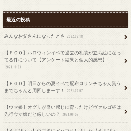
最近の投稿
みんなお父さんになったとさ
2022.08.18
【ＦＧＯ】ハロウィンイベで過去の礼装が立ち絵になっ
てる件について【アンケート結果と個人的感想】
2021.10.23
【ＦＧＯ】明日からの夏イベで配布ロリンチちゃん貰う
までちゃんと周回しまーす！
2021.09.07
【ウマ娘】オグリが良い感じに育ったけどヴァルゴ杯は
先行ウマ娘だと厳しいの？
2021.09.06
【うまぴょい】ウマ娘にどハマりしました【うまぴょ