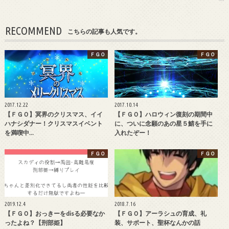
RECOMMEND
こちらの記事も人気です。
ＦＧＯ
ＦＧＯ
2017.12.22
2017.10.14
【ＦＧＯ】冥界のクリスマス、イイ
【ＦＧＯ】ハロウィン復刻の期間中
ハナシダナー！クリスマスイベント
に、ついに念願のあの星５鯖を手に
を満喫中…
入れたぞー！
ＦＧＯ
ＦＧＯ
2019.12.4
2018.7.16
【ＦＧＯ】おっきーをdisる必要なか
【ＦＧＯ】アーラシュの育成、礼
ったよね？【刑部姫】
装、サポート、聖杯なんかの話