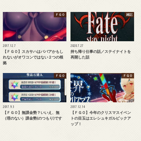
ＦＧＯ
雑記
2017.12.7
2020.7.27
【ＦＧＯ】スカサハはババアかもし
持ち帰り仕事の話／ステイナイトを
れないがオワコンではない２つの根
再開した話
拠
ＦＧＯ
ＦＧＯ
2017.9.3
2017.12.14
【ＦＧＯ】無課金勢？いいえ、無
【ＦＧＯ】今年のクリスマスイベン
（理のない）課金勢(のつもり)です
トの目玉はエレシュキガルピックア
ップ！