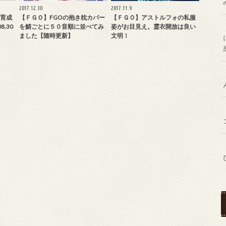
2017.12.30
2017.11.9
育成
【ＦＧＯ】FGOの抱き枕カバー
【ＦＧＯ】アストルフォの私服
.30
を鯖ごとに５０音順に並べてみ
姿がお目見え。霊衣開放は良い
ました【随時更新】
文明！