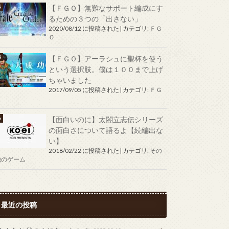
【ＦＧＯ】無難なサポート編成にす
るための３つの「出さない」
2020/08/12 に投稿された
|
カテゴリ:
ＦＧ
Ｏ
【ＦＧＯ】アーラシュに聖杯を使う
という選択肢。僕は１００まで上げ
ちゃいました
2017/09/05 に投稿された
|
カテゴリ:
ＦＧ
Ｏ
【面白いのに】太閤立志伝シリーズ
の面白さについて語るよ【続編出な
い】
2018/02/22 に投稿された
|
カテゴリ:
その
他のゲーム
最近の投稿