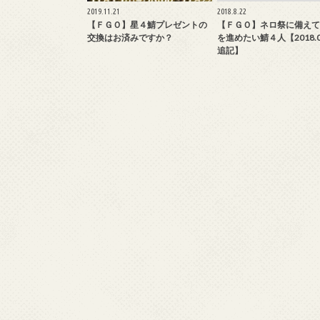
2019.11.21
2018.8.22
【ＦＧＯ】星４鯖プレゼントの
【ＦＧＯ】ネロ祭に備えて
交換はお済みですか？
を進めたい鯖４人【2018.08
追記】