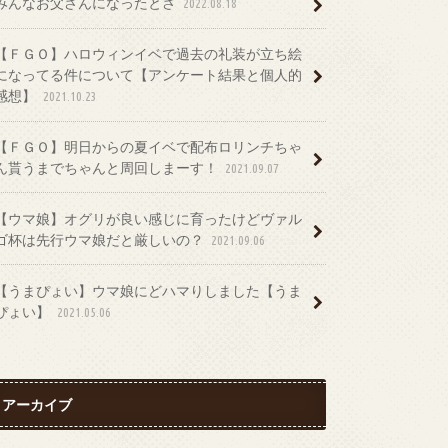
みんなお父さんになったとさ
2022.08.18
【ＦＧＯ】ハロウィンイベで過去の礼装が立ち絵
になってる件について【アンケート結果と個人的
感想】
2021.10.23
【ＦＧＯ】明日からの夏イベで配布ロリンチちゃ
ん貰うまでちゃんと周回しまーす！
2021.09.07
【ウマ娘】オグリが良い感じに育ったけどヴァル
ゴ杯は先行ウマ娘だと厳しいの？
2021.09.06
【うまぴょい】ウマ娘にどハマりしました【うま
ぴょい】
2021.05.06
アーカイブ