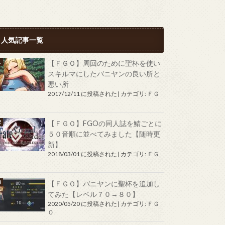
人気記事一覧
【ＦＧＯ】周回のために聖杯を使い
スキルマにしたバニヤンの良い所と
悪い所
2017/12/11 に投稿された
|
カテゴリ:
ＦＧ
Ｏ
【ＦＧＯ】FGOの同人誌を鯖ごとに
５０音順に並べてみました【随時更
新】
2018/03/01 に投稿された
|
カテゴリ:
ＦＧ
Ｏ
【ＦＧＯ】バニヤンに聖杯を追加し
てみた【レベル７０→８０】
2020/05/20 に投稿された
|
カテゴリ:
ＦＧ
Ｏ