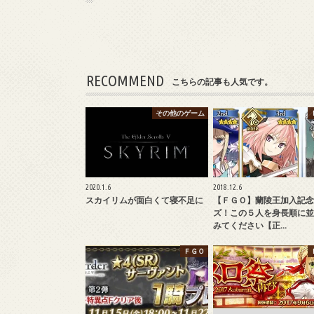
RECOMMEND
こちらの記事も人気です。
その他のゲーム
2020.1.6
2018.12.6
スカイリムが面白くて寝不足に
【ＦＧＯ】蘭陵王加入記念
ズ！この５人を身長順に並
みてください【正…
ＦＧＯ