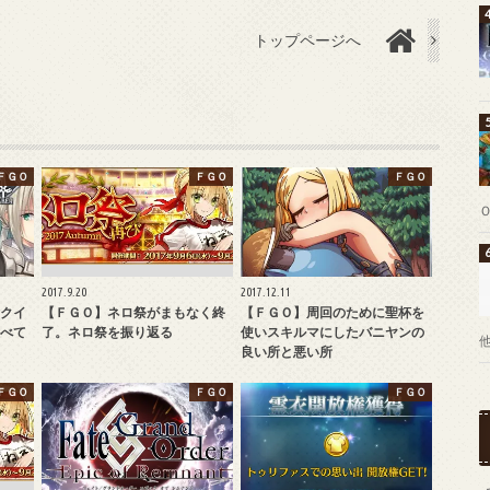
トップページへ
ＦＧＯ
ＦＧＯ
ＦＧＯ
2017.9.20
2017.12.11
クイ
【ＦＧＯ】ネロ祭がまもなく終
【ＦＧＯ】周回のために聖杯を
べて
了。ネロ祭を振り返る
使いスキルマにしたバニヤンの
良い所と悪い所
ＦＧＯ
ＦＧＯ
ＦＧＯ