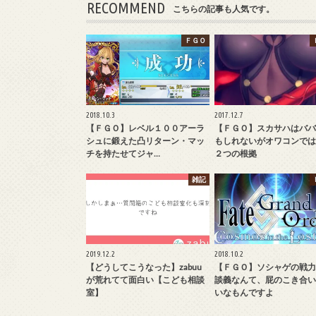
RECOMMEND
こちらの記事も人気です。
ＦＧＯ
2018.10.3
2017.12.7
【ＦＧＯ】レベル１００アーラ
【ＦＧＯ】スカサハはババ
シュに鍛えた凸リターン・マッ
もしれないがオワコンでは
チを持たせてジャ…
２つの根拠
雑記
2019.12.2
2018.10.2
【どうしてこうなった】zabuu
【ＦＧＯ】ソシャゲの戦力
が荒れてて面白い【こども相談
談義なんて、屁のこき合い
室】
いなもんですよ