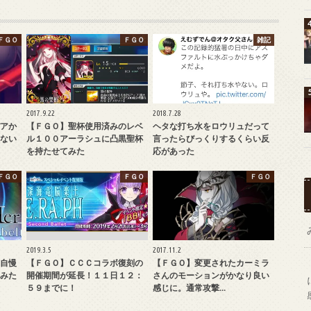
ＦＧＯ
ＦＧＯ
雑記
2017.9.22
2018.7.28
アか
【ＦＧＯ】聖杯使用済みのレベ
ヘタな打ち水をロウリュだって
ない
ル１００アーラシュに凸黒聖杯
言ったらびっくりするくらい反
を持たせてみた
応があった
ＦＧＯ
ＦＧＯ
ＦＧＯ
2019.3.5
2017.11.2
自慢
【ＦＧＯ】ＣＣＣコラボ復刻の
【ＦＧＯ】変更されたカーミラ
みた
開催期間が延長！１１日１２：
さんのモーションがかなり良い
５９までに！
感じに。通常攻撃…