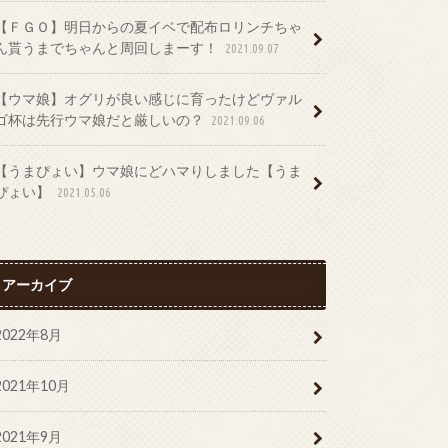
【ＦＧＯ】明日からの夏イベで配布ロリンチちゃ
ん貰うまでちゃんと周回しまーす！
2021.09.07
【ウマ娘】オグリが良い感じに育ったけどヴァル
ゴ杯は先行ウマ娘だと厳しいの？
2021.09.06
【うまぴょい】ウマ娘にどハマりしました【うま
ぴょい】
2021.05.06
アーカイブ
2022年8月
2021年10月
2021年9月