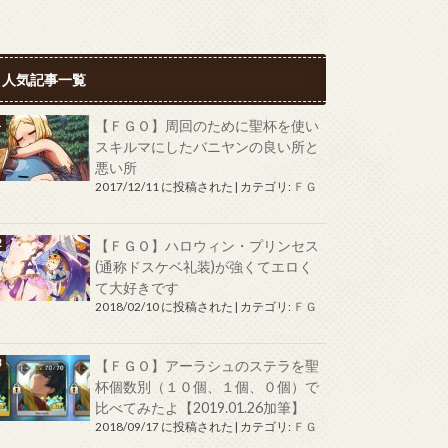
人気記事一覧
【ＦＧＯ】周回のために聖杯を使い
スキルマにしたバニヤンの良い所と
悪い所
2017/12/11 に投稿された
|
カテゴリ:
ＦＧ
Ｏ
【ＦＧＯ】ハロウィン・プリンセス
(通称ドスケベ礼装)が強くてエロく
て大好きです
2018/02/10 に投稿された
|
カテゴリ:
ＦＧ
Ｏ
【ＦＧＯ】アーラシュのステラを聖
杯個数別（１０個、１個、０個）で
比べてみたよ【2019.01.26加筆】
2018/09/17 に投稿された
|
カテゴリ:
ＦＧ
Ｏ