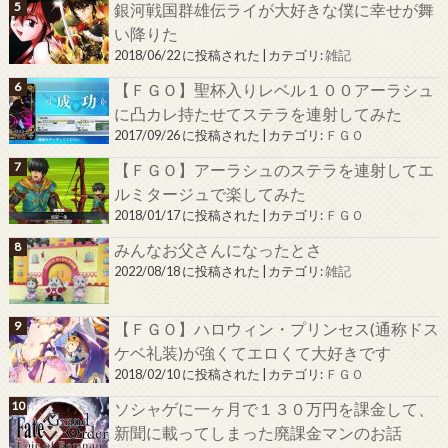
銀河戦国群雄伝ライが大好きな僕に幸せが舞
い降りた
2018/06/22 に投稿された
|
カテゴリ:
雑記
【ＦＧＯ】聖杯入りレベル１００アーラシュ
に凸カレ持たせてステラを連射してみた
2017/09/26 に投稿された
|
カテゴリ:
ＦＧＯ
【ＦＧＯ】アーラシュのステラを連射してエ
ルミタージュで楽してみた
2018/01/17 に投稿された
|
カテゴリ:
ＦＧＯ
みんなお父さんになったとさ
2022/08/18 に投稿された
|
カテゴリ:
雑記
【ＦＧＯ】ハロウィン・プリンセス(通称ドス
ケベ礼装)が強くてエロくて大好きです
2018/02/10 に投稿された
|
カテゴリ:
ＦＧＯ
ソシャゲに一ヶ月で１３０万円を課金して、
新聞に載ってしまった廃課金マンのお話