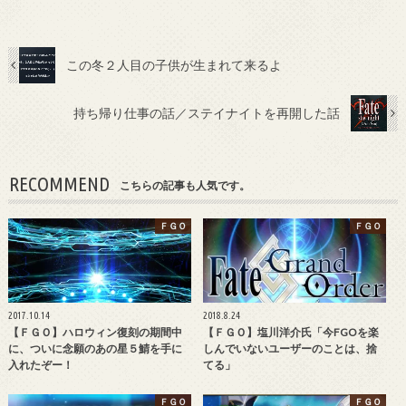
この冬２人目の子供が生まれて来るよ
持ち帰り仕事の話／ステイナイトを再開した話
RECOMMEND
こちらの記事も人気です。
ＦＧＯ
ＦＧＯ
2017.10.14
2018.8.24
【ＦＧＯ】ハロウィン復刻の期間中
【ＦＧＯ】塩川洋介氏「今FGOを楽
に、ついに念願のあの星５鯖を手に
しんでいないユーザーのことは、捨
入れたぞー！
てる」
ＦＧＯ
ＦＧＯ