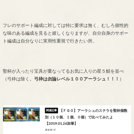
フレのサポート編成に対しては特に要求は無く、むしろ個性的
な味のある編成を見ると嬉しくなりますが、自分自身のサポー
ト編成は自分なりに実用性重視で行きたい所。
聖杯が入ったり宝具が重なってるお気に入りの星５鯖を並べ
（弓枠は除く。
弓枠は勿論レベル１００アーラシュ！！！
）
【ＦＧＯ】アーラシュのステラを聖杯個数
別（１０個、１個、０個）で比べてみたよ
【2019.01.26加筆】
2018.09.17