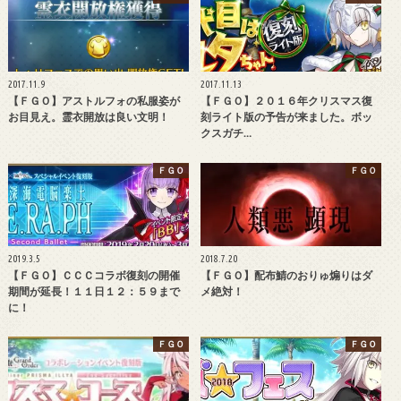
2017.11.9
2017.11.13
【ＦＧＯ】アストルフォの私服姿が
【ＦＧＯ】２０１６年クリスマス復
お目見え。霊衣開放は良い文明！
刻ライト版の予告が来ました。ボッ
クスガチ…
ＦＧＯ
ＦＧＯ
2019.3.5
2018.7.20
【ＦＧＯ】ＣＣＣコラボ復刻の開催
【ＦＧＯ】配布鯖のおりゅ煽りはダ
期間が延長！１１日１２：５９まで
メ絶対！
に！
ＦＧＯ
ＦＧＯ