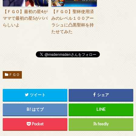
【ＦＧＯ】最初の星4が
【ＦＧＯ】聖杯使用済
ママで最初の星5がパパ
みのレベル１００アー
らしいよ
ラシュに凸黒聖杯を持
たせてみた
ＦＧＯ
ツイート
シェア
はてブ
Pocket
feedly