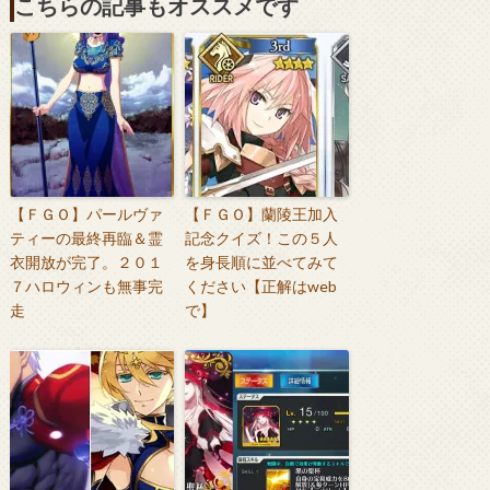
こちらの記事もオススメです
【ＦＧＯ】パールヴァ
【ＦＧＯ】蘭陵王加入
ティーの最終再臨＆霊
記念クイズ！この５人
衣開放が完了。２０１
を身長順に並べてみて
７ハロウィンも無事完
ください【正解はweb
走
で】