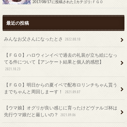
2017/08/17 に投稿された
|
カテゴリ:
ＦＧＯ
最近の投稿
みんなお父さんになったとさ
2022.08.18
【ＦＧＯ】ハロウィンイベで過去の礼装が立ち絵になっ
てる件について【アンケート結果と個人的感想】
2021.10.23
【ＦＧＯ】明日からの夏イベで配布ロリンチちゃん貰う
までちゃんと周回しまーす！
2021.09.07
【ウマ娘】オグリが良い感じに育ったけどヴァルゴ杯は
先行ウマ娘だと厳しいの？
2021.09.06