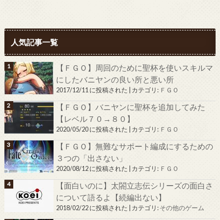
人気記事一覧
【ＦＧＯ】周回のために聖杯を使いスキルマ
にしたバニヤンの良い所と悪い所
2017/12/11 に投稿された
|
カテゴリ:
ＦＧＯ
【ＦＧＯ】バニヤンに聖杯を追加してみた
【レベル７０→８０】
2020/05/20 に投稿された
|
カテゴリ:
ＦＧＯ
【ＦＧＯ】無難なサポート編成にするための
３つの「出さない」
2020/08/12 に投稿された
|
カテゴリ:
ＦＧＯ
【面白いのに】太閤立志伝シリーズの面白さ
について語るよ【続編出ない】
2018/02/22 に投稿された
|
カテゴリ:
その他のゲーム