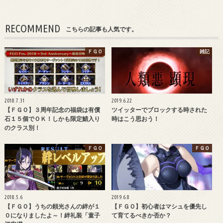
RECOMMEND
こちらの記事も人気です。
ＦＧＯ
雑記
2018.7.31
2019.6.22
【ＦＧＯ】３周年記念の福袋は有償
ツイッターでブロックする時された
石１５個でＯＫ！しかも限定鯖入り
時はこう思おう！
のクラス別！
ＦＧＯ
ＦＧＯ
2018.5.6
2019.6.8
【ＦＧＯ】うちの頼光さんの絆が１
【ＦＧＯ】初心者はマシュを優先し
０になりましたよ～！絆礼装「童子
て育てるべきか否か？