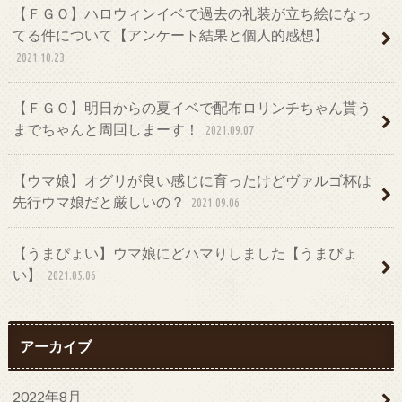
【ＦＧＯ】ハロウィンイベで過去の礼装が立ち絵になっ
てる件について【アンケート結果と個人的感想】
2021.10.23
【ＦＧＯ】明日からの夏イベで配布ロリンチちゃん貰う
までちゃんと周回しまーす！
2021.09.07
【ウマ娘】オグリが良い感じに育ったけどヴァルゴ杯は
先行ウマ娘だと厳しいの？
2021.09.06
【うまぴょい】ウマ娘にどハマりしました【うまぴょ
い】
2021.05.06
アーカイブ
2022年8月