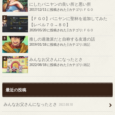
にしたバニヤンの良い所と悪い所
2017/12/11 に投稿された
|
カテゴリ:
ＦＧＯ
【ＦＧＯ】バニヤンに聖杯を追加してみた
【レベル７０→８０】
2020/05/20 に投稿された
|
カテゴリ:
ＦＧＯ
推しの過激派だと自称する友達の話
2019/01/18 に投稿された
|
カテゴリ:
雑記
みんなお父さんになったとさ
2022/08/18 に投稿された
|
カテゴリ:
雑記
最近の投稿
みんなお父さんになったとさ
2022.08.18