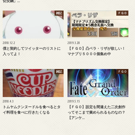
切安綱」…
雑記
ＦＧＯ
2018.12.2
2019.3.28
僕と契約してツイッターのリストに
【ＦＧＯ】凸ベラ・リザが欲しい！
入ってよ！
マナプリ５０００個集め中
雑記
ＦＧＯ
2018.4.3
2019.5.15
トムヤムクンヌードルを食べるとタ
【ＦＧＯ】設定を間違えた二次創作
イ料理を食べに行きたくなる
ってそこまで責められるものなの？
【アンケ…