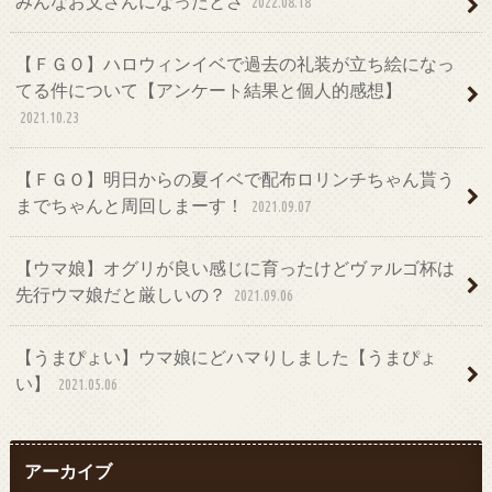
みんなお父さんになったとさ
2022.08.18
【ＦＧＯ】ハロウィンイベで過去の礼装が立ち絵になっ
てる件について【アンケート結果と個人的感想】
2021.10.23
【ＦＧＯ】明日からの夏イベで配布ロリンチちゃん貰う
までちゃんと周回しまーす！
2021.09.07
【ウマ娘】オグリが良い感じに育ったけどヴァルゴ杯は
先行ウマ娘だと厳しいの？
2021.09.06
【うまぴょい】ウマ娘にどハマりしました【うまぴょ
い】
2021.05.06
アーカイブ