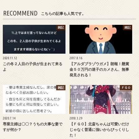
RECOMMEND
こちらの記事も人気です。
雑記
雑記
2020.11.12
2017.8.16
この冬２人目の子供が生まれて来る
【アルダブラゾウガメ】朗報！懸賞
よ
金５０万円の迷子のカメさん、無事
発見される！
雑記
ＦＧＯ
2020.7.14
2018.3.29
専業主婦は〇〇？うちの大事な妻で
【ＦＧＯ】北斎ちゃんは可愛いだけ
すが何か？
じゃなく普通に強いからびっくりし
た！