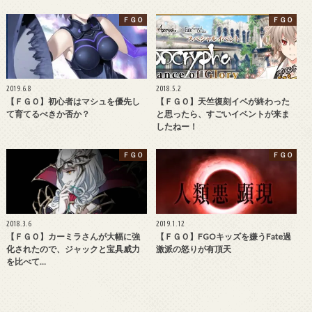
ＦＧＯ
ＦＧＯ
2019.6.8
2018.5.2
【ＦＧＯ】初心者はマシュを優先し
【ＦＧＯ】天竺復刻イベが終わった
て育てるべきか否か？
と思ったら、すごいイベントが来ま
したねー！
ＦＧＯ
ＦＧＯ
2018.3.6
2019.1.12
【ＦＧＯ】カーミラさんが大幅に強
【ＦＧＯ】FGOキッズを嫌うFate過
化されたので、ジャックと宝具威力
激派の怒りが有頂天
を比べて…