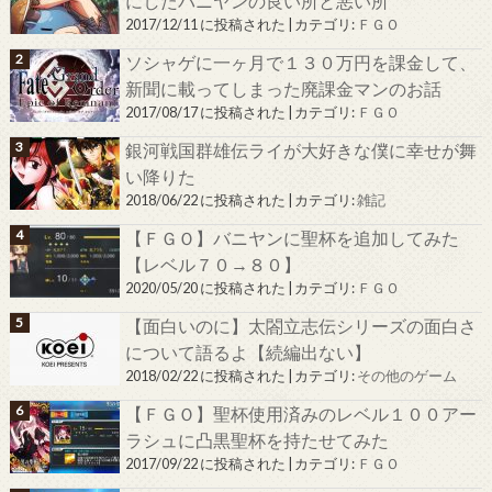
にしたバニヤンの良い所と悪い所
2017/12/11 に投稿された
|
カテゴリ:
ＦＧＯ
ソシャゲに一ヶ月で１３０万円を課金して、
新聞に載ってしまった廃課金マンのお話
2017/08/17 に投稿された
|
カテゴリ:
ＦＧＯ
銀河戦国群雄伝ライが大好きな僕に幸せが舞
い降りた
2018/06/22 に投稿された
|
カテゴリ:
雑記
【ＦＧＯ】バニヤンに聖杯を追加してみた
【レベル７０→８０】
2020/05/20 に投稿された
|
カテゴリ:
ＦＧＯ
【面白いのに】太閤立志伝シリーズの面白さ
について語るよ【続編出ない】
2018/02/22 に投稿された
|
カテゴリ:
その他のゲーム
【ＦＧＯ】聖杯使用済みのレベル１００アー
ラシュに凸黒聖杯を持たせてみた
2017/09/22 に投稿された
|
カテゴリ:
ＦＧＯ