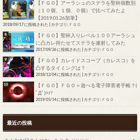
【ＦＧＯ】アーラシュのステラを聖杯個数別
（１０個、１個、０個）で比べてみたよ
【2019.01.26加筆】
2018/09/17 に投稿された
|
カテゴリ:
ＦＧＯ
【ＦＧＯ】聖杯入りレベル１００アーラシュ
に凸カレ持たせてステラを連射してみた
2017/09/26 に投稿された
|
カテゴリ:
ＦＧＯ
【ＦＧＯ】カレイドスコープ（カレスコ）を
凸するタイミングは？
2018/12/04 に投稿された
|
カテゴリ:
ＦＧＯ
【ＦＧＯ】ＦＧＯ＝遊べる電子障害者手帳？(
ﾟДﾟ)ﾊｧ?
2019/05/14 に投稿された
|
カテゴリ:
ＦＧＯ
最近の投稿