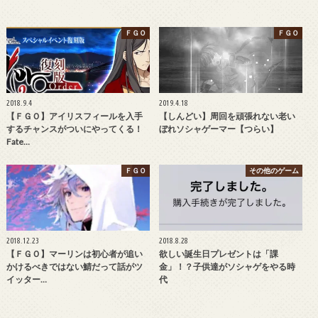
ＦＧＯ
ＦＧＯ
2018.9.4
2019.4.18
【ＦＧＯ】アイリスフィールを入手
【しんどい】周回を頑張れない老い
するチャンスがついにやってくる！
ぼれソシャゲーマー【つらい】
Fate…
ＦＧＯ
その他のゲーム
2018.12.23
2018.8.28
【ＦＧＯ】マーリンは初心者が追い
欲しい誕生日プレゼントは「課
かけるべきではない鯖だって話がツ
金」！？子供達がソシャゲをやる時
イッター…
代