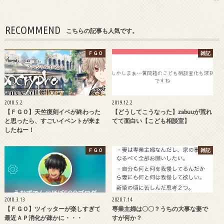
RECOMMEND
こちらの記事も人気です。
ＦＧＯ
雑記
2018.5.2
2019.12.2
【ＦＧＯ】天竺復刻イベが終わった
【どうしてこうなった】zabuuが荒れ
と思ったら、すごいイベントが来ま
てて面白い【こども相談室】
したねー！
ＦＧＯ
雑記
2018.3.13
2020.7.14
【ＦＧＯ】ツイッターが楽しすぎて
専業主婦は〇〇？うちの大事な妻で
最近ＡＰ消化が疎かに・・・
すが何か？