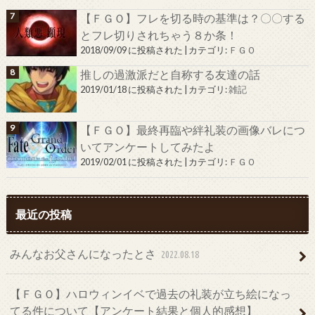
【ＦＧＯ】フレを切る時の基準は？〇〇する
とフレ切りされちゃう８か条！
2018/09/09 に投稿された
|
カテゴリ:
ＦＧＯ
推しの過激派だと自称する友達の話
2019/01/18 に投稿された
|
カテゴリ:
雑記
【ＦＧＯ】最終再臨や絆礼装の画像バレにつ
いてアンケートしてみたよ
2019/02/01 に投稿された
|
カテゴリ:
ＦＧＯ
最近の投稿
みんなお父さんになったとさ
2022.08.18
【ＦＧＯ】ハロウィンイベで過去の礼装が立ち絵になっ
てる件について【アンケート結果と個人的感想】