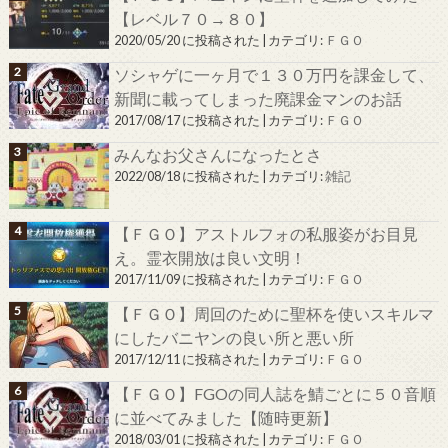
【レベル７０→８０】
2020/05/20 に投稿された
|
カテゴリ:
ＦＧＯ
ソシャゲに一ヶ月で１３０万円を課金して、
新聞に載ってしまった廃課金マンのお話
2017/08/17 に投稿された
|
カテゴリ:
ＦＧＯ
みんなお父さんになったとさ
2022/08/18 に投稿された
|
カテゴリ:
雑記
【ＦＧＯ】アストルフォの私服姿がお目見
え。霊衣開放は良い文明！
2017/11/09 に投稿された
|
カテゴリ:
ＦＧＯ
【ＦＧＯ】周回のために聖杯を使いスキルマ
にしたバニヤンの良い所と悪い所
2017/12/11 に投稿された
|
カテゴリ:
ＦＧＯ
【ＦＧＯ】FGOの同人誌を鯖ごとに５０音順
に並べてみました【随時更新】
2018/03/01 に投稿された
|
カテゴリ:
ＦＧＯ