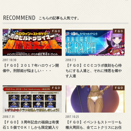
RECOMMEND
こちらの記事も人気です。
ＦＧＯ
ＦＧＯ
2017.10.30
2018.7.5
【ＦＧＯ】２０１７年ハロウィン開
【ＦＧＯ】ＣＣＣコラボ復刻を心待
催中。刑部姫が悩ましい・・・
ちにする人達と、それに憎悪を燃や
す人達
ＦＧＯ
ＦＧＯ
2018.7.31
2017.10.25
【ＦＧＯ】３周年記念の福袋は有償
【ＦＧＯ】イベントもストーリーも
石１５個でＯＫ！しかも限定鯖入り
種火周回も、全てニトクリスにお任