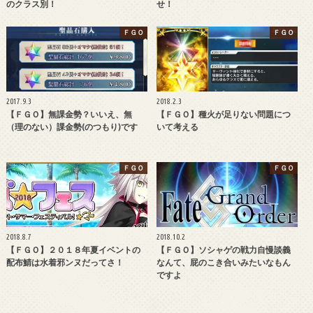
のクラス別！
せ！
ＦＧＯ
ＦＧＯ
2017.9.3
2018.2.3
【ＦＧＯ】無課金勢？いいえ、無
【ＦＧＯ】種火が足りない問題につ
（理のない）課金勢(のつもり)です
いて考える
ＦＧＯ
ＦＧＯ
2018.8.7
2018.10.2
【ＦＧＯ】２０１８年夏イベントの
【ＦＧＯ】ソシャゲの戦力自慢談義
配布鯖は水着邪ンヌだってさ！
なんて、屁のこき合いみたいなもん
ですよ