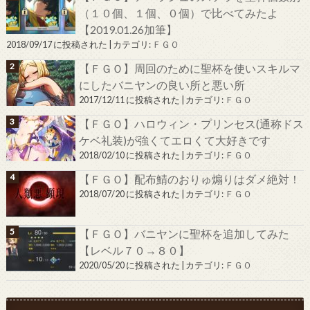
（１０個、１個、０個）で比べてみたよ
【2019.01.26加筆】
2018/09/17 に投稿された
|
カテゴリ:
ＦＧＯ
【ＦＧＯ】周回のために聖杯を使いスキルマ
にしたバニヤンの良い所と悪い所
2017/12/11 に投稿された
|
カテゴリ:
ＦＧＯ
【ＦＧＯ】ハロウィン・プリンセス(通称ドス
ケベ礼装)が強くてエロくて大好きです
2018/02/10 に投稿された
|
カテゴリ:
ＦＧＯ
【ＦＧＯ】配布鯖のおりゅ煽りはダメ絶対！
2018/07/20 に投稿された
|
カテゴリ:
ＦＧＯ
【ＦＧＯ】バニヤンに聖杯を追加してみた
【レベル７０→８０】
2020/05/20 に投稿された
|
カテゴリ:
ＦＧＯ