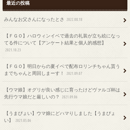
最近の投稿
みんなお父さんになったとさ
2022.08.18
【ＦＧＯ】ハロウィンイベで過去の礼装が立ち絵になっ
てる件について【アンケート結果と個人的感想】
2021.10.23
【ＦＧＯ】明日からの夏イベで配布ロリンチちゃん貰う
までちゃんと周回しまーす！
2021.09.07
【ウマ娘】オグリが良い感じに育ったけどヴァルゴ杯は
先行ウマ娘だと厳しいの？
2021.09.06
【うまぴょい】ウマ娘にどハマりしました【うまぴょ
い】
2021.05.06