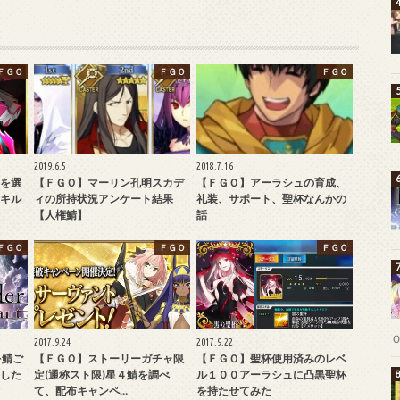
ＦＧＯ
ＦＧＯ
ＦＧＯ
2019.6.5
2018.7.16
を選
【ＦＧＯ】マーリン孔明スカデ
【ＦＧＯ】アーラシュの育成、
キル
ィの所持状況アンケート結果
礼装、サポート、聖杯なんかの
【人権鯖】
話
ＦＧＯ
ＦＧＯ
ＦＧＯ
2017.9.24
2017.9.22
を鯖ご
【ＦＧＯ】ストーリーガチャ限
【ＦＧＯ】聖杯使用済みのレベ
した
定(通称スト限)星４鯖を調べ
ル１００アーラシュに凸黒聖杯
て、配布キャンペ…
を持たせてみた