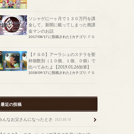
ソシャゲに一ヶ月で１３０万円を課
金して、新聞に載ってしまった廃課
金マンのお話
2017/08/17 に投稿された
|
カテゴリ:
ＦＧ
Ｏ
【ＦＧＯ】アーラシュのステラを聖
杯個数別（１０個、１個、０個）で
比べてみたよ【2019.01.26加筆】
2018/09/17 に投稿された
|
カテゴリ:
ＦＧ
Ｏ
最近の投稿
みんなお父さんになったとさ
2022.08.18