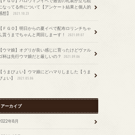
【ＦＧＯ】ハロウィンイベで過去の礼装が立ち絵
になってる件について【アンケート結果と個人的
感想】
2021.10.23
【ＦＧＯ】明日からの夏イベで配布ロリンチちゃ
ん貰うまでちゃんと周回しまーす！
2021.09.07
【ウマ娘】オグリが良い感じに育ったけどヴァル
ゴ杯は先行ウマ娘だと厳しいの？
2021.09.06
【うまぴょい】ウマ娘にどハマりしました【うま
ぴょい】
2021.05.06
アーカイブ
2022年8月