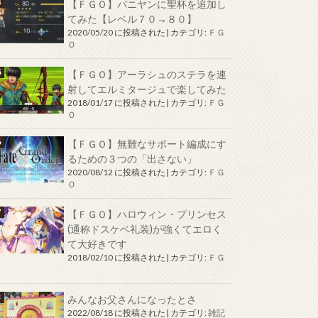
【ＦＧＯ】バニヤンに聖杯を追加し
てみた【レベル７０→８０】
2020/05/20 に投稿された
|
カテゴリ:
ＦＧ
Ｏ
【ＦＧＯ】アーラシュのステラを連
射してエルミタージュで楽してみた
2018/01/17 に投稿された
|
カテゴリ:
ＦＧ
Ｏ
【ＦＧＯ】無難なサポート編成にす
るための３つの「出さない」
2020/08/12 に投稿された
|
カテゴリ:
ＦＧ
Ｏ
【ＦＧＯ】ハロウィン・プリンセス
(通称ドスケベ礼装)が強くてエロく
て大好きです
2018/02/10 に投稿された
|
カテゴリ:
ＦＧ
Ｏ
みんなお父さんになったとさ
2022/08/18 に投稿された
|
カテゴリ:
雑記