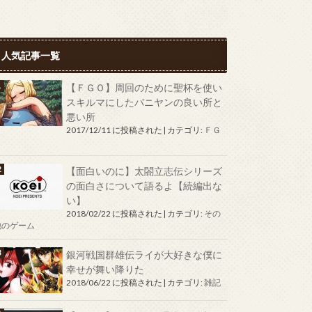
人気記事一覧
【ＦＧＯ】周回のために聖杯を使い
スキルマにしたバニヤンの良い所と
悪い所
2017/12/11 に投稿された
|
カテゴリ:
ＦＧ
Ｏ
【面白いのに】太閤立志伝シリーズ
の面白さについて語るよ【続編出な
い】
2018/02/22 に投稿された
|
カテゴリ:
その
他のゲーム
銀河戦国群雄伝ライが大好きな僕に
幸せが舞い降りた
2018/06/22 に投稿された
|
カテゴリ:
雑記