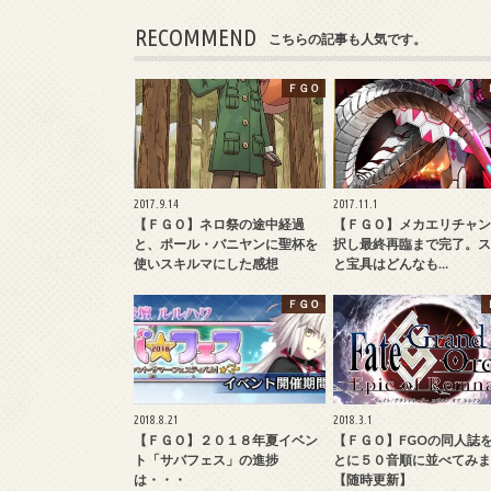
RECOMMEND
こちらの記事も人気です。
ＦＧＯ
2017.9.14
2017.11.1
【ＦＧＯ】ネロ祭の途中経過
【ＦＧＯ】メカエリチャン
と、ポール・バニヤンに聖杯を
択し最終再臨まで完了。ス
使いスキルマにした感想
と宝具はどんなも…
ＦＧＯ
2018.8.21
2018.3.1
【ＦＧＯ】２０１８年夏イベン
【ＦＧＯ】FGOの同人誌
ト「サバフェス」の進捗
とに５０音順に並べてみま
は・・・
【随時更新】