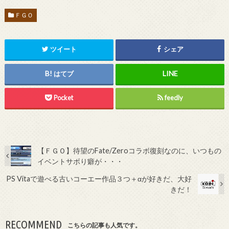
ＦＧＯ
ツイート
シェア
はてブ
Pocket
feedly
【ＦＧＯ】待望のFate/Zeroコラボ復刻なのに、いつもの
イベントサボり癖が・・・
PS Vitaで遊べる古いコーエー作品３つ＋αが好きだ、大好
きだ！
RECOMMEND
こちらの記事も人気です。