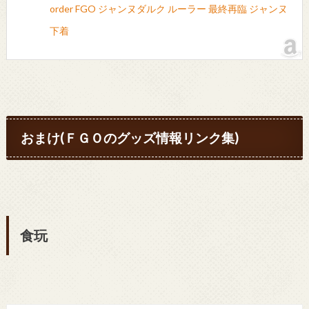
order FGO ジャンヌダルク ルーラー 最終再臨 ジャンヌ
下着
おまけ(ＦＧＯのグッズ情報リンク集)
食玩