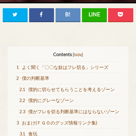
Contents
[
hide
]
1
よく聞く「〇〇な奴はフレ切る」シリーズ
2
僕の判断基準
2.1
僕的に切らせてもらうことを考えるゾーン
2.2
僕的にグレーなゾーン
2.3
僕がフレを切る判断基準にはならないゾーン
3
おまけ(ＦＧＯのグッズ情報リンク集)
3.1
食玩