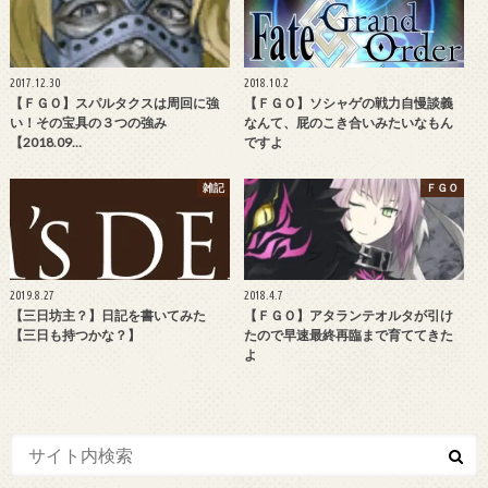
2017.12.30
2018.10.2
【ＦＧＯ】スパルタクスは周回に強
【ＦＧＯ】ソシャゲの戦力自慢談義
い！その宝具の３つの強み
なんて、屁のこき合いみたいなもん
【2018.09…
ですよ
雑記
ＦＧＯ
2019.8.27
2018.4.7
【三日坊主？】日記を書いてみた
【ＦＧＯ】アタランテオルタが引け
【三日も持つかな？】
たので早速最終再臨まで育ててきた
よ