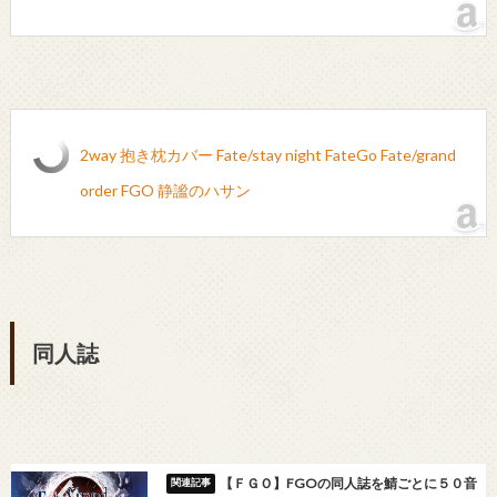
2way 抱き枕カバー Fate/stay night FateGo Fate/grand
order FGO 静謐のハサン
同人誌
【ＦＧＯ】FGOの同人誌を鯖ごとに５０音