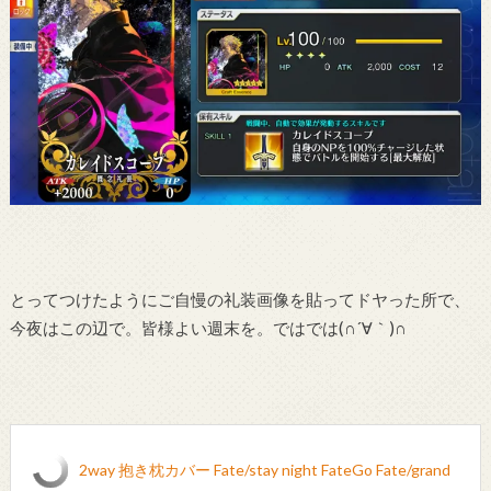
とってつけたようにご自慢の礼装画像を貼ってドヤった所で、
今夜はこの辺で。皆様よい週末を。ではでは(∩´∀｀)∩
2way 抱き枕カバー Fate/stay night FateGo Fate/grand