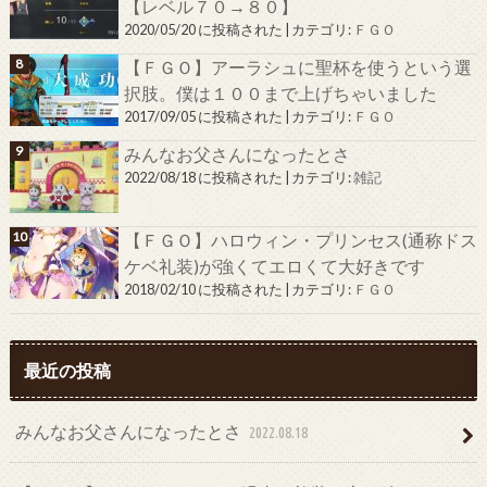
【レベル７０→８０】
2020/05/20 に投稿された
|
カテゴリ:
ＦＧＯ
【ＦＧＯ】アーラシュに聖杯を使うという選
択肢。僕は１００まで上げちゃいました
2017/09/05 に投稿された
|
カテゴリ:
ＦＧＯ
みんなお父さんになったとさ
2022/08/18 に投稿された
|
カテゴリ:
雑記
【ＦＧＯ】ハロウィン・プリンセス(通称ドス
ケベ礼装)が強くてエロくて大好きです
2018/02/10 に投稿された
|
カテゴリ:
ＦＧＯ
最近の投稿
みんなお父さんになったとさ
2022.08.18