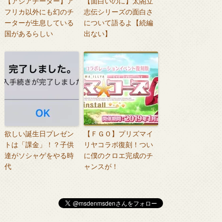
【アジアチーター】ア
【面白いのに】太閤立
フリカ以外にも幻のチ
志伝シリーズの面白さ
ーターが生息している
について語るよ【続編
国があるらしい
出ない】
欲しい誕生日プレゼン
【ＦＧＯ】プリズマイ
トは「課金」！？子供
リヤコラボ復刻！つい
達がソシャゲをやる時
に僕のクロエ完成のチ
代
ャンスが！