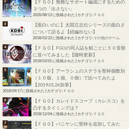
【ＦＧＯ】無難なサポート編成にするための
３つの「出さない」
2020/08/12 に投稿された
|
カテゴリ:
ＦＧＯ
【面白いのに】太閤立志伝シリーズの面白さ
について語るよ【続編出ない】
2018/02/22 に投稿された
|
カテゴリ:
その他のゲーム
【ＦＧＯ】FGOの同人誌を鯖ごとに５０音順
に並べてみました【随時更新】
2018/03/01 に投稿された
|
カテゴリ:
ＦＧＯ
【ＦＧＯ】アーラシュのステラを聖杯個数別
（１０個、１個、０個）で比べてみたよ
【2019.01.26加筆】
2018/09/17 に投稿された
|
カテゴリ:
ＦＧＯ
【ＦＧＯ】カレイドスコープ（カレスコ）を
凸するタイミングは？
2018/12/04 に投稿された
|
カテゴリ:
ＦＧＯ
【ＦＧＯ】バニヤンに聖杯を追加してみた