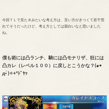
今回ＴＬで見た８みたいな考え方は、言い方がきつくて若干荒
れてそうだったけど、考え方としては面白いなと思いました
ね。
僕も術には凸ランチ、騎には凸モナリザ、狂には
凸カレ（レベル１００）に戻しとこうかな？(๑•
̀д•́ )✧+°ﾄﾞﾔｯ