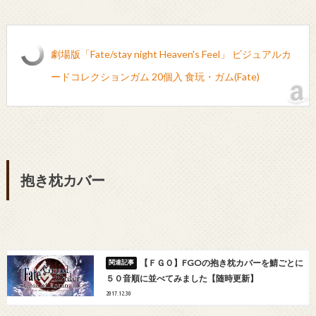
劇場版「Fate/stay night Heaven's Feel」 ビジュアルカ
ードコレクションガム 20個入 食玩・ガム(Fate)
抱き枕カバー
【ＦＧＯ】FGOの抱き枕カバーを鯖ごとに
５０音順に並べてみました【随時更新】
2017.12.30