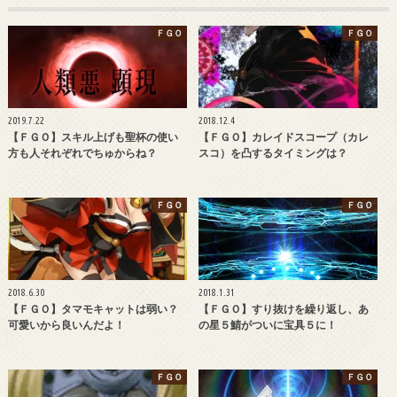
ＦＧＯ
ＦＧＯ
2019.7.22
2018.12.4
【ＦＧＯ】スキル上げも聖杯の使い
【ＦＧＯ】カレイドスコープ（カレ
方も人それぞれでちゅからね？
スコ）を凸するタイミングは？
ＦＧＯ
ＦＧＯ
2018.6.30
2018.1.31
【ＦＧＯ】タマモキャットは弱い？
【ＦＧＯ】すり抜けを繰り返し、あ
可愛いから良いんだよ！
の星５鯖がついに宝具５に！
ＦＧＯ
ＦＧＯ