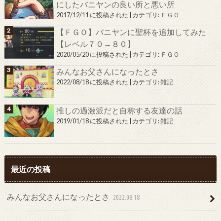
にしたバニヤンの良い所と悪い所
2017/12/11 に投稿された
|
カテゴリ:
ＦＧＯ
【ＦＧＯ】バニヤンに聖杯を追加してみた
【レベル７０→８０】
2020/05/20 に投稿された
|
カテゴリ:
ＦＧＯ
みんなお父さんになったとさ
2022/08/18 に投稿された
|
カテゴリ:
雑記
推しの過激派だと自称する友達の話
2019/01/18 に投稿された
|
カテゴリ:
雑記
最近の投稿
みんなお父さんになったとさ
2022.08.18