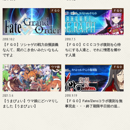
ＦＧＯ
ＦＧＯ
2018.10.2
2018.7.5
【ＦＧＯ】ソシャゲの戦力自慢談義
【ＦＧＯ】ＣＣＣコラボ復刻を心待
なんて、屁のこき合いみたいなもん
ちにする人達と、それに憎悪を燃や
ですよ
す人達
ウマ娘
ＦＧＯ
2021.5.6
2018.9.19
【うまぴょい】ウマ娘にどハマりし
【ＦＧＯ】Fate/Zeroコラボ復刻を無
ました【うまぴょい】
事完走・・・終了期限半日前の追…