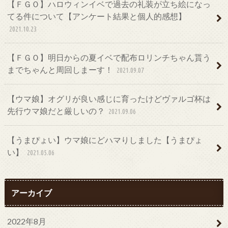
【ＦＧＯ】ハロウィンイベで過去の礼装が立ち絵になっ
てる件について【アンケート結果と個人的感想】
2021.10.23
【ＦＧＯ】明日からの夏イベで配布ロリンチちゃん貰う
までちゃんと周回しまーす！
2021.09.07
【ウマ娘】オグリが良い感じに育ったけどヴァルゴ杯は
先行ウマ娘だと厳しいの？
2021.09.06
【うまぴょい】ウマ娘にどハマりしました【うまぴょ
い】
2021.05.06
アーカイブ
2022年8月