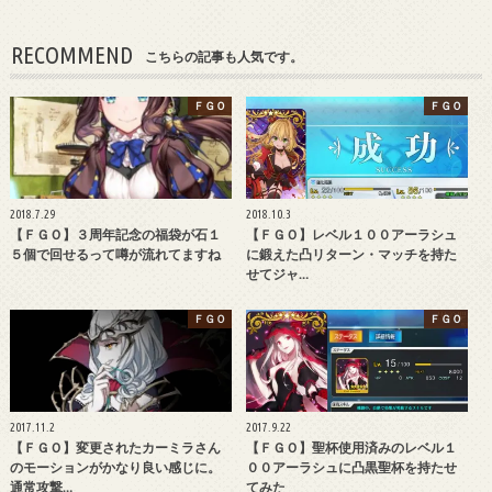
RECOMMEND
こちらの記事も人気です。
ＦＧＯ
ＦＧＯ
2018.7.29
2018.10.3
【ＦＧＯ】３周年記念の福袋が石１
【ＦＧＯ】レベル１００アーラシュ
５個で回せるって噂が流れてますね
に鍛えた凸リターン・マッチを持た
せてジャ…
ＦＧＯ
ＦＧＯ
2017.11.2
2017.9.22
【ＦＧＯ】変更されたカーミラさん
【ＦＧＯ】聖杯使用済みのレベル１
のモーションがかなり良い感じに。
００アーラシュに凸黒聖杯を持たせ
通常攻撃…
てみた