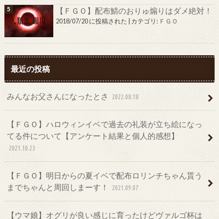
【ＦＧＯ】配布鯖のおりゅ煽りはダメ絶対！
2018/07/20 に投稿された
|
カテゴリ:
ＦＧＯ
最近の投稿
みんなお父さんになったとさ
2022.08.18
【ＦＧＯ】ハロウィンイベで過去の礼装が立ち絵になっ
てる件について【アンケート結果と個人的感想】
2021.10.23
【ＦＧＯ】明日からの夏イベで配布ロリンチちゃん貰う
までちゃんと周回しまーす！
2021.09.07
【ウマ娘】オグリが良い感じに育ったけどヴァルゴ杯は