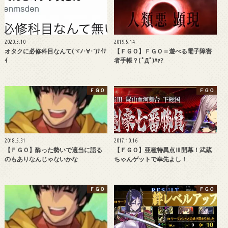
2020.3.10
2019.5.14
オタクに必修科目なんて(ヾﾉ･∀･`)ﾅｲﾅ
【ＦＧＯ】ＦＧＯ＝遊べる電子障害
ｲ
者手帳？( ﾟДﾟ)ﾊｧ?
ＦＧＯ
ＦＧＯ
2018.5.31
2017.10.16
【ＦＧＯ】酔った勢いで適当に語る
【ＦＧＯ】亜種特異点Ⅲ開幕！武蔵
のもありなんじゃないかな
ちゃんゲットで幸先よし！
ＦＧＯ
ＦＧＯ