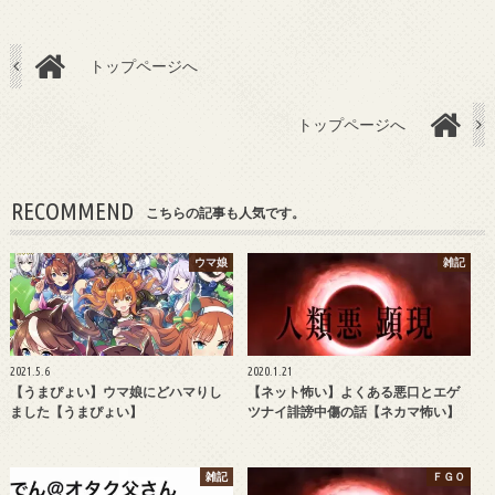
トップページへ
トップページへ
RECOMMEND
こちらの記事も人気です。
ウマ娘
雑記
2021.5.6
2020.1.21
【うまぴょい】ウマ娘にどハマりし
【ネット怖い】よくある悪口とエゲ
ました【うまぴょい】
ツナイ誹謗中傷の話【ネカマ怖い】
雑記
ＦＧＯ