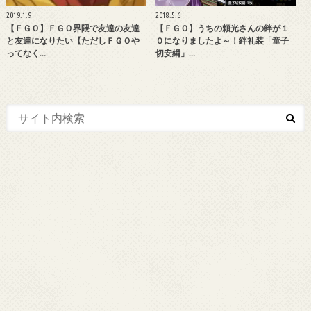
2019.1.9
2018.5.6
【ＦＧＯ】ＦＧＯ界隈で友達の友達
【ＦＧＯ】うちの頼光さんの絆が１
と友達になりたい【ただしＦＧＯや
０になりましたよ～！絆礼装「童子
ってなく…
切安綱」…