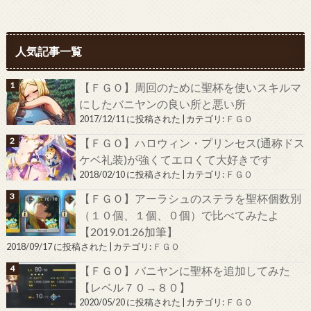
人気記事一覧
【ＦＧＯ】周回のために聖杯を使いスキルマ
にしたバニヤンの良い所と悪い所
2017/12/11 に投稿された
|
カテゴリ:
ＦＧＯ
【ＦＧＯ】ハロウィン・プリンセス(通称ドス
ケベ礼装)が強くてエロくて大好きです
2018/02/10 に投稿された
|
カテゴリ:
ＦＧＯ
【ＦＧＯ】アーラシュのステラを聖杯個数別
（１０個、１個、０個）で比べてみたよ
【2019.01.26加筆】
2018/09/17 に投稿された
|
カテゴリ:
ＦＧＯ
【ＦＧＯ】バニヤンに聖杯を追加してみた
【レベル７０→８０】
2020/05/20 に投稿された
|
カテゴリ:
ＦＧＯ