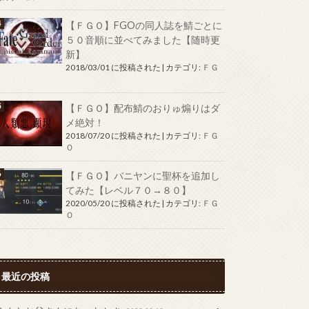
【ＦＧＯ】FGOの同人誌を鯖ごとに
５０音順に並べてみました【随時更
新】
2018/03/01 に投稿された
|
カテゴリ:
ＦＧ
Ｏ
【ＦＧＯ】配布鯖のおりゅ煽りはダ
メ絶対！
2018/07/20 に投稿された
|
カテゴリ:
ＦＧ
Ｏ
【ＦＧＯ】バニヤンに聖杯を追加し
てみた【レベル７０→８０】
2020/05/20 に投稿された
|
カテゴリ:
ＦＧ
Ｏ
最近の投稿