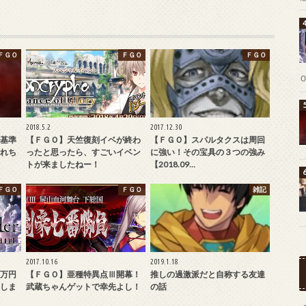
ＦＧＯ
ＦＧＯ
ＦＧＯ
2018.5.2
2017.12.30
基準
【ＦＧＯ】天竺復刻イベが終わ
【ＦＧＯ】スパルタクスは周回
れち
ったと思ったら、すごいイベン
に強い！その宝具の３つの強み
トが来ましたねー！
【2018.09…
ＦＧＯ
ＦＧＯ
雑記
2017.10.16
2019.1.18
万円
【ＦＧＯ】亜種特異点Ⅲ開幕！
推しの過激派だと自称する友達
しま
武蔵ちゃんゲットで幸先よし！
の話