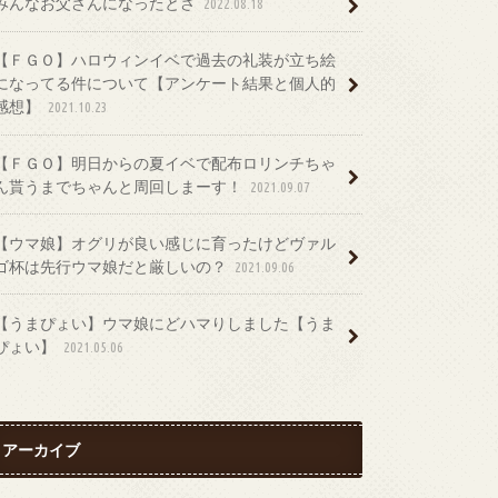
みんなお父さんになったとさ
2022.08.18
【ＦＧＯ】ハロウィンイベで過去の礼装が立ち絵
になってる件について【アンケート結果と個人的
感想】
2021.10.23
【ＦＧＯ】明日からの夏イベで配布ロリンチちゃ
ん貰うまでちゃんと周回しまーす！
2021.09.07
【ウマ娘】オグリが良い感じに育ったけどヴァル
ゴ杯は先行ウマ娘だと厳しいの？
2021.09.06
【うまぴょい】ウマ娘にどハマりしました【うま
ぴょい】
2021.05.06
アーカイブ