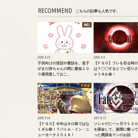
RECOMMEND
こちらの記事も人気です。
雑記
2018.4.23
2018.9.9
子供向けの昔話や童話を、息子
【ＦＧＯ】フレを切る時の
がまだ赤ちゃんの間に最低１０
は？〇〇するとフレ切りさ
０個用意しておこ…
ゃう８か条！
ＦＧＯ
2018.9.16
2017.8.17
【ＦＧＯ】今年はネロ祭ではな
ソシャゲに一ヶ月で１３０
くギル祭！？バトル・イン・ニ
を課金して、新聞に載って
ューヨーク２０１８！
った廃課金マンのお話