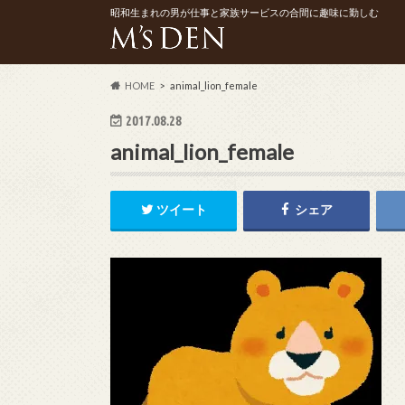
昭和生まれの男が仕事と家族サービスの合間に趣味に勤しむ
HOME
animal_lion_female
2017.08.28
animal_lion_female
ツイート
シェア