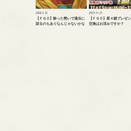
2018.5.31
2019.11.21
【ＦＧＯ】酔った勢いで適当に
【ＦＧＯ】星４鯖プレゼン
語るのもありなんじゃないかな
交換はお済みですか？