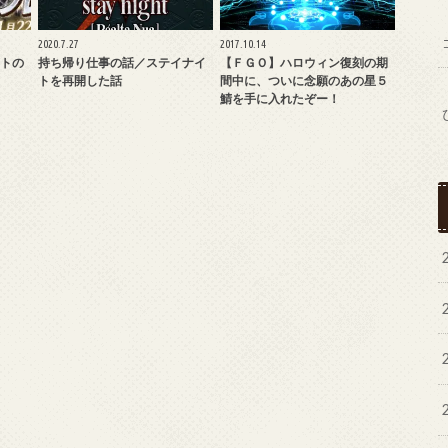
2020.7.27
2017.10.14
トの
持ち帰り仕事の話／ステイナイ
【ＦＧＯ】ハロウィン復刻の期
トを再開した話
間中に、ついに念願のあの星５
鯖を手に入れたぞー！