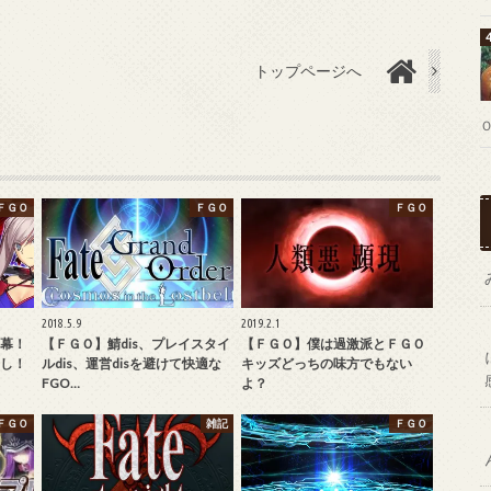
トップページへ
ＦＧＯ
ＦＧＯ
ＦＧＯ
2018.5.9
2019.2.1
幕！
【ＦＧＯ】鯖dis、プレイスタイ
【ＦＧＯ】僕は過激派とＦＧＯ
し！
ルdis、運営disを避けて快適な
キッズどっちの味方でもない
FGO…
よ？
ＦＧＯ
雑記
ＦＧＯ