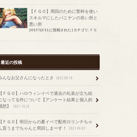
【ＦＧＯ】周回のために聖杯を使い
スキルマにしたバニヤンの良い所と
悪い所
2017/12/11 に投稿された
|
カテゴリ:
ＦＧ
Ｏ
最近の投稿
みんなお父さんになったとさ
2022.08.18
【ＦＧＯ】ハロウィンイベで過去の礼装が立ち絵
になってる件について【アンケート結果と個人的
感想】
2021.10.23
【ＦＧＯ】明日からの夏イベで配布ロリンチちゃ
ん貰うまでちゃんと周回しまーす！
2021.09.07