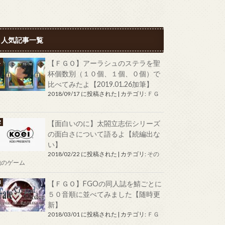
人気記事一覧
【ＦＧＯ】アーラシュのステラを聖
杯個数別（１０個、１個、０個）で
比べてみたよ【2019.01.26加筆】
2018/09/17 に投稿された
|
カテゴリ:
ＦＧ
Ｏ
【面白いのに】太閤立志伝シリーズ
の面白さについて語るよ【続編出な
い】
2018/02/22 に投稿された
|
カテゴリ:
その
他のゲーム
【ＦＧＯ】FGOの同人誌を鯖ごとに
５０音順に並べてみました【随時更
新】
2018/03/01 に投稿された
|
カテゴリ:
ＦＧ
Ｏ