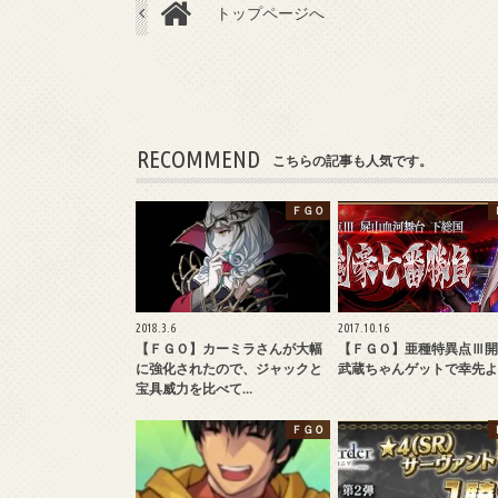
トップページへ
RECOMMEND
こちらの記事も人気です。
ＦＧＯ
2018.3.6
2017.10.16
【ＦＧＯ】カーミラさんが大幅
【ＦＧＯ】亜種特異点Ⅲ開
に強化されたので、ジャックと
武蔵ちゃんゲットで幸先よ
宝具威力を比べて…
ＦＧＯ