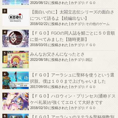
2020/08/12 に投稿された
|
カテゴリ:
ＦＧＯ
【面白いのに】太閤立志伝シリーズの面白さ
について語るよ【続編出ない】
2018/02/22 に投稿された
|
カテゴリ:
その他のゲーム
【ＦＧＯ】FGOの同人誌を鯖ごとに５０音順
に並べてみました【随時更新】
2018/03/01 に投稿された
|
カテゴリ:
ＦＧＯ
みんなお父さんになったとさ
2022/08/18 に投稿された
|
カテゴリ:
雑記
【ＦＧＯ】アーラシュに聖杯を使うという選
択肢。僕は１００まで上げちゃいました
2017/09/05 に投稿された
|
カテゴリ:
ＦＧＯ
【ＦＧＯ】ハロウィン・プリンセス(通称ドス
ケベ礼装)が強くてエロくて大好きです
2018/02/10 に投稿された
|
カテゴリ:
ＦＧＯ
【ＦＧＯ】アーラシュのステラを聖杯個数別