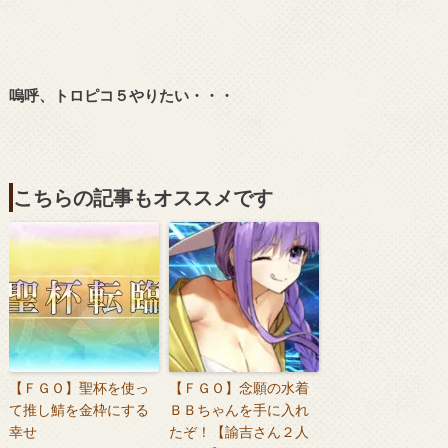
嗚呼、トロピコ５やりたい・・・
こちらの記事もオススメです
【ＦＧＯ】聖杯を使っ
【ＦＧＯ】念願の水着
て推し鯖を金枠にする
ＢＢちゃんを手に入れ
幸せ
たぞ！【諭吉さん２人