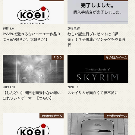
2018.9.6
2018.8.28
PS Vitaで遊べる古いコーエー作品３
欲しい誕生日プレゼントは「課
つ＋αが好きだ、大好きだ！
金」！？子供達がソシャゲをやる時
代
ＦＧＯ
その他のゲーム
2019.4.18
2020.1.6
【しんどい】周回を頑張れない老い
スカイリムが面白くて寝不足に
ぼれソシャゲーマー【つらい】
その他のゲーム
その他のゲーム