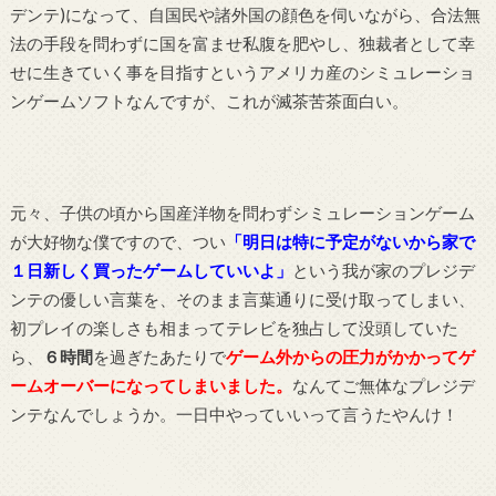
デンテ)になって、自国民や諸外国の顔色を伺いながら、合法無
法の手段を問わずに国を富ませ私腹を肥やし、独裁者として幸
せに生きていく事を目指すというアメリカ産のシミュレーショ
ンゲームソフトなんですが、これが滅茶苦茶面白い。
元々、子供の頃から国産洋物を問わずシミュレーションゲーム
が大好物な僕ですので、つい
「明日は特に予定がないから家で
１日新しく買ったゲームしていいよ」
という我が家のプレジデ
ンテの優しい言葉を、そのまま言葉通りに受け取ってしまい、
初プレイの楽しさも相まってテレビを独占して没頭していた
ら、
６時間
を過ぎたあたりで
ゲーム外からの圧力がかかってゲ
ームオーバーになってしまいました。
なんてご無体なプレジデ
ンテなんでしょうか。一日中やっていいって言うたやんけ！