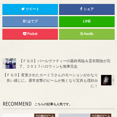
ツイート
シェア
はてブ
Pocket
feedly
【ＦＧＯ】パールヴァティーの最終再臨＆霊衣開放が完
了。２０１７ハロウィンも無事完走
【ＦＧＯ】変更されたカーミラさんのモーションがかなり
良い感じに。通常攻撃のビームが無くなり宝具も僕好み
に！
RECOMMEND
こちらの記事も人気です。
その他のゲーム
その他のゲーム