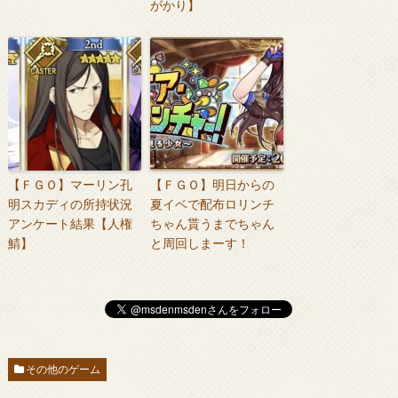
がかり】
【ＦＧＯ】マーリン孔
【ＦＧＯ】明日からの
明スカディの所持状況
夏イベで配布ロリンチ
アンケート結果【人権
ちゃん貰うまでちゃん
鯖】
と周回しまーす！
その他のゲーム