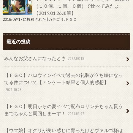
（１０個、１個、０個）で比べてみたよ
【2019.01.26加筆】
2018/09/17 に投稿された
|
カテゴリ:
ＦＧＯ
最近の投稿
みんなお父さんになったとさ
2022.08.18
【ＦＧＯ】ハロウィンイベで過去の礼装が立ち絵になっ
てる件について【アンケート結果と個人的感想】
2021.10.23
【ＦＧＯ】明日からの夏イベで配布ロリンチちゃん貰う
までちゃんと周回しまーす！
2021.09.07
【ウマ娘】オグリが良い感じに育ったけどヴァルゴ杯は