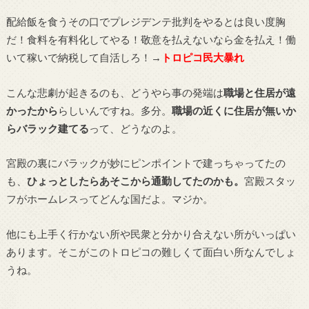
配給飯を食うその口でプレジデンテ批判をやるとは良い度胸
だ！食料を有料化してやる！敬意を払えないなら金を払え！働
いて稼いで納税して自活しろ！→
トロピコ民大暴れ
こんな悲劇が起きるのも、どうやら事の発端は
職場と住居が遠
かったから
らしいんですね。多分。
職場の近くに住居が無いか
らバラック建てる
って、どうなのよ。
宮殿の裏にバラックが妙にピンポイントで建っちゃってたの
も、
ひょっとしたらあそこから通勤してたのかも。
宮殿スタッ
フがホームレスってどんな国だよ。マジか。
他にも上手く行かない所や民衆と分かり合えない所がいっぱい
あります。そこがこのトロピコの難しくて面白い所なんでしょ
うね。