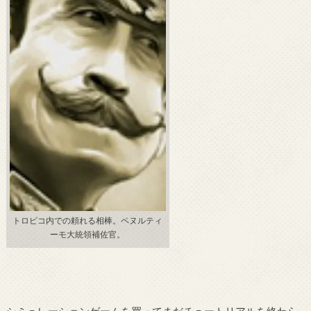
トロピコ内での頼れる相棒。ペヌルティ
ーモ大統領補佐官。