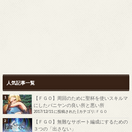
人気記事一覧
【ＦＧＯ】周回のために聖杯を使いスキルマ
にしたバニヤンの良い所と悪い所
2017/12/11 に投稿された
|
カテゴリ:
ＦＧＯ
【ＦＧＯ】無難なサポート編成にするための
３つの「出さない」