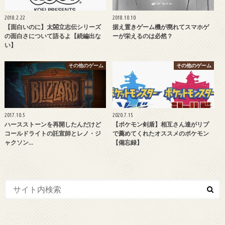
2018.2.22
2018.10.10
【面白いのに】太閤立志伝シリーズ
据え置きゲーム機が廃れてスマホゲ
の面白さについて語るよ【続編出な
ーが栄えるのは必然？
い】
その他のゲーム
その他のゲーム
2017.10.5
2020.7.15
ハースストーンを再開したんだけど
【ポケモン剣盾】相互さん達がリプ
コールドライトの託宣師とレノ・ジ
で薦めてくれたオススメのポケモン
ャクソン…
【備忘録】