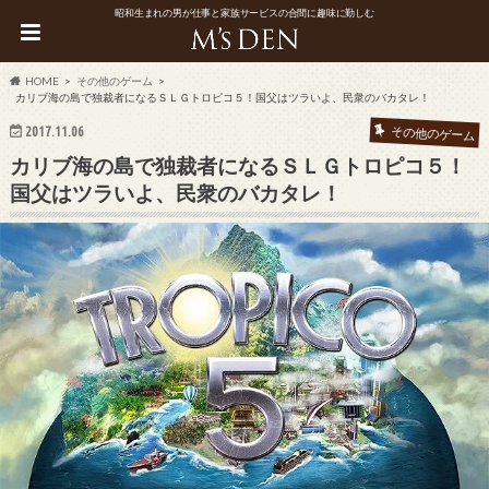
昭和生まれの男が仕事と家族サービスの合間に趣味に勤しむ
HOME
その他のゲーム
カリブ海の島で独裁者になるＳＬＧトロピコ５！国父はツラいよ、民衆のバカタレ！
2017.11.06
その他のゲーム
カリブ海の島で独裁者になるＳＬＧトロピコ５！
国父はツラいよ、民衆のバカタレ！