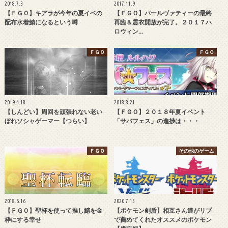
2018.7.3
2017.11.9
【ＦＧＯ】キアラが今年の夏イベの
【ＦＧＯ】パールヴァティーの最終
配布水着鯖になるという噂
再臨＆霊衣開放が完了。２０１７ハ
ロウィン…
ＦＧＯ
ＦＧＯ
2019.4.18
2018.8.21
【しんどい】周回を頑張れない老い
【ＦＧＯ】２０１８年夏イベント
ぼれソシャゲーマー【つらい】
「サバフェス」の進捗は・・・
ＦＧＯ
その他のゲーム
2018.6.16
2020.7.15
【ＦＧＯ】聖杯を使って推し鯖を金
【ポケモン剣盾】相互さん達がリプ
枠にする幸せ
で薦めてくれたオススメのポケモン