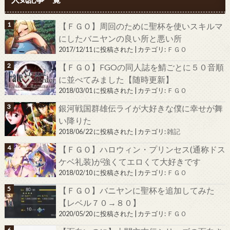
【ＦＧＯ】周回のために聖杯を使いスキルマ
にしたバニヤンの良い所と悪い所
2017/12/11 に投稿された
|
カテゴリ:
ＦＧＯ
【ＦＧＯ】FGOの同人誌を鯖ごとに５０音順
に並べてみました【随時更新】
2018/03/01 に投稿された
|
カテゴリ:
ＦＧＯ
銀河戦国群雄伝ライが大好きな僕に幸せが舞
い降りた
2018/06/22 に投稿された
|
カテゴリ:
雑記
【ＦＧＯ】ハロウィン・プリンセス(通称ドス
ケベ礼装)が強くてエロくて大好きです
2018/02/10 に投稿された
|
カテゴリ:
ＦＧＯ
【ＦＧＯ】バニヤンに聖杯を追加してみた
【レベル７０→８０】
2020/05/20 に投稿された
|
カテゴリ:
ＦＧＯ