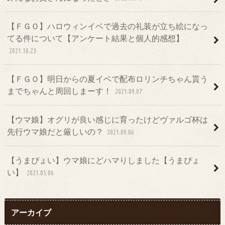
【ＦＧＯ】ハロウィンイベで過去の礼装が立ち絵になっ
てる件について【アンケート結果と個人的感想】
2021.10.23
【ＦＧＯ】明日からの夏イベで配布ロリンチちゃん貰う
までちゃんと周回しまーす！
2021.09.07
【ウマ娘】オグリが良い感じに育ったけどヴァルゴ杯は
先行ウマ娘だと厳しいの？
2021.09.06
【うまぴょい】ウマ娘にどハマりしました【うまぴょ
い】
2021.05.06
アーカイブ