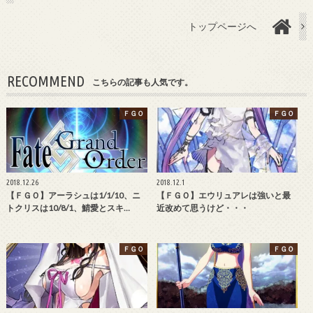
トップページへ
RECOMMEND
こちらの記事も人気です。
ＦＧＯ
ＦＧＯ
2018.12.26
2018.12.1
【ＦＧＯ】アーラシュは1/1/10、ニ
【ＦＧＯ】エウリュアレは強いと最
トクリスは10/8/1、鯖愛とスキ…
近改めて思うけど・・・
ＦＧＯ
ＦＧＯ