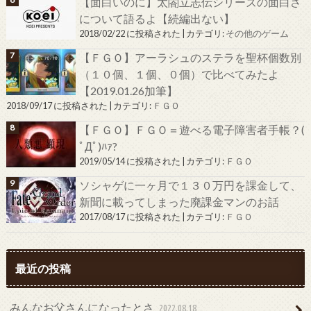
【面白いのに】太閤立志伝シリーズの面白さ
について語るよ【続編出ない】
2018/02/22 に投稿された
|
カテゴリ:
その他のゲーム
【ＦＧＯ】アーラシュのステラを聖杯個数別
（１０個、１個、０個）で比べてみたよ
【2019.01.26加筆】
2018/09/17 に投稿された
|
カテゴリ:
ＦＧＯ
【ＦＧＯ】ＦＧＯ＝遊べる電子障害者手帳？(
ﾟДﾟ)ﾊｧ?
2019/05/14 に投稿された
|
カテゴリ:
ＦＧＯ
ソシャゲに一ヶ月で１３０万円を課金して、
新聞に載ってしまった廃課金マンのお話
2017/08/17 に投稿された
|
カテゴリ:
ＦＧＯ
最近の投稿
みんなお父さんになったとさ
2022.08.18