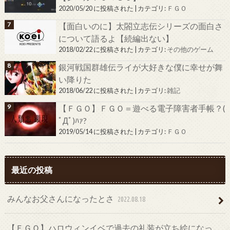
2020/05/20 に投稿された
|
カテゴリ:
ＦＧＯ
【面白いのに】太閤立志伝シリーズの面白さ
について語るよ【続編出ない】
2018/02/22 に投稿された
|
カテゴリ:
その他のゲーム
銀河戦国群雄伝ライが大好きな僕に幸せが舞
い降りた
2018/06/22 に投稿された
|
カテゴリ:
雑記
【ＦＧＯ】ＦＧＯ＝遊べる電子障害者手帳？(
ﾟДﾟ)ﾊｧ?
2019/05/14 に投稿された
|
カテゴリ:
ＦＧＯ
最近の投稿
みんなお父さんになったとさ
2022.08.18
【ＦＧＯ】ハロウィンイベで過去の礼装が立ち絵になっ