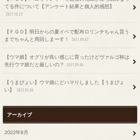
てる件について【アンケート結果と個人的感想】
2021.10.23
【ＦＧＯ】明日からの夏イベで配布ロリンチちゃん貰う
までちゃんと周回しまーす！
2021.09.07
【ウマ娘】オグリが良い感じに育ったけどヴァルゴ杯は
先行ウマ娘だと厳しいの？
2021.09.06
【うまぴょい】ウマ娘にどハマりしました【うまぴょ
い】
2021.05.06
アーカイブ
2022年8月