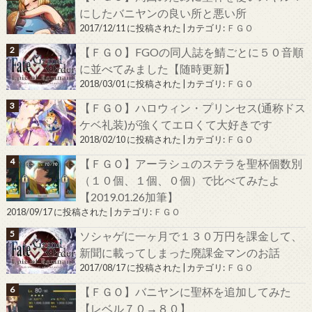
にしたバニヤンの良い所と悪い所
2017/12/11 に投稿された
|
カテゴリ:
ＦＧＯ
【ＦＧＯ】FGOの同人誌を鯖ごとに５０音順
に並べてみました【随時更新】
2018/03/01 に投稿された
|
カテゴリ:
ＦＧＯ
【ＦＧＯ】ハロウィン・プリンセス(通称ドス
ケベ礼装)が強くてエロくて大好きです
2018/02/10 に投稿された
|
カテゴリ:
ＦＧＯ
【ＦＧＯ】アーラシュのステラを聖杯個数別
（１０個、１個、０個）で比べてみたよ
【2019.01.26加筆】
2018/09/17 に投稿された
|
カテゴリ:
ＦＧＯ
ソシャゲに一ヶ月で１３０万円を課金して、
新聞に載ってしまった廃課金マンのお話
2017/08/17 に投稿された
|
カテゴリ:
ＦＧＯ
【ＦＧＯ】バニヤンに聖杯を追加してみた
【レベル７０→８０】