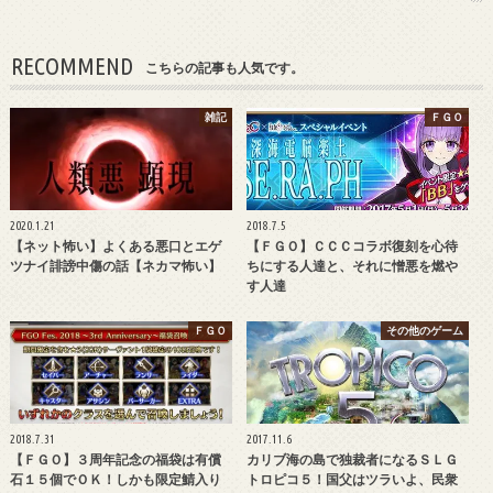
RECOMMEND
こちらの記事も人気です。
雑記
ＦＧＯ
2020.1.21
2018.7.5
【ネット怖い】よくある悪口とエゲ
【ＦＧＯ】ＣＣＣコラボ復刻を心待
ツナイ誹謗中傷の話【ネカマ怖い】
ちにする人達と、それに憎悪を燃や
す人達
ＦＧＯ
その他のゲーム
2018.7.31
2017.11.6
【ＦＧＯ】３周年記念の福袋は有償
カリブ海の島で独裁者になるＳＬＧ
石１５個でＯＫ！しかも限定鯖入り
トロピコ５！国父はツラいよ、民衆