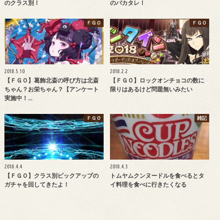
のクラス別！
のバカタレ！
ＦＧＯ
ＦＧＯ
2018.5.10
2018.2.2
【ＦＧＯ】葛飾北斎の呼び方は北斎
【ＦＧＯ】ロックオンチョコの数に
ちゃん？お栄ちゃん？【アンケート
限りはあるけど問題無いみたい
実施中！…
ＦＧＯ
雑記
2018.4.4
2018.4.3
【ＦＧＯ】クラス別ピックアップの
トムヤムクンヌードルを食べるとタ
ガチャを回してきたよ！
イ料理を食べに行きたくなる